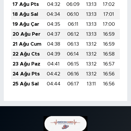
17 Ağu Pts
04:32
06:09
13:13
17:02
20:
18 Ağu Sal
04:34
06:10
13:13
17:01
20:
19 Ağu Çar
04:35
06:11
13:13
17:00
20:
20 Ağu Per
04:37
06:12
13:13
16:59
20:
21 Ağu Cum
04:38
06:13
13:12
16:59
20:
22 Ağu Cts
04:39
06:14
13:12
16:58
20:
23 Ağu Paz
04:41
06:15
13:12
16:57
19:
24 Ağu Pts
04:42
06:16
13:12
16:56
19:
25 Ağu Sal
04:44
06:17
13:11
16:56
19: