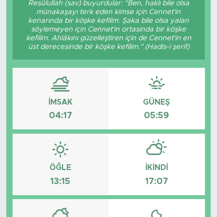
Resûlullah (sav) buyurdular: "Ben, haklı bile olsa
münakaşayı terk eden kimse için Cennet'in
BİLİM-TEKNOLOJİ
kenarında bir köşke kefilim. Şaka bile olsa yalan
söylemeyen için Cennet'in ortasında bir köşke
kefilim. Ahlâkını güzelleştiren için de Cennet'in en
RÖPÖRTAJ
üst derecesinde bir köşke kefilim." (Hadis-i şerif)
ANALİZ
NOSTALJİ
İMSAK
GÜNEŞ
04:17
05:59
KULİS
YAZARLAR
DİNİ
ÖĞLE
İKINDI
13:15
17:07
POLİTİKA
EKONOMİ