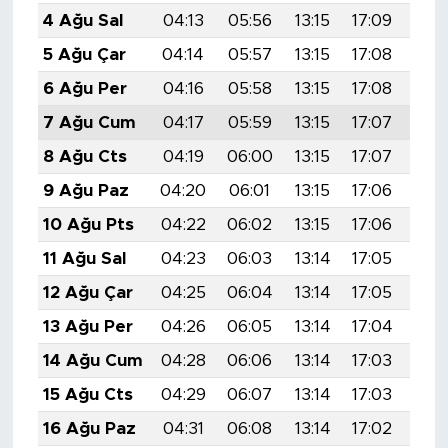
4 Ağu Sal
04:13
05:56
13:15
17:09
20:
5 Ağu Çar
04:14
05:57
13:15
17:08
20:
6 Ağu Per
04:16
05:58
13:15
17:08
20:
7 Ağu Cum
04:17
05:59
13:15
17:07
20:
8 Ağu Cts
04:19
06:00
13:15
17:07
20:
9 Ağu Paz
04:20
06:01
13:15
17:06
20:
10 Ağu Pts
04:22
06:02
13:15
17:06
20:
11 Ağu Sal
04:23
06:03
13:14
17:05
20:
12 Ağu Çar
04:25
06:04
13:14
17:05
20:
13 Ağu Per
04:26
06:05
13:14
17:04
20:
14 Ağu Cum
04:28
06:06
13:14
17:03
20:
15 Ağu Cts
04:29
06:07
13:14
17:03
20:
16 Ağu Paz
04:31
06:08
13:14
17:02
20: