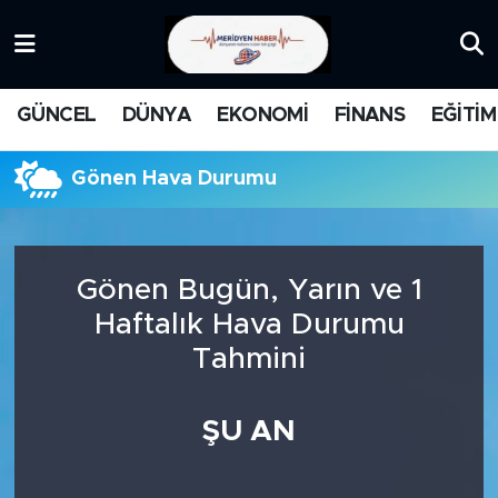
KATEGORİZE EDİLMEMİŞ
Nöbetçi Eczaneler
GÜNCEL
DÜNYA
EKONOMİ
FİNANS
EĞİTİM
EĞİTİM
Hava Durumu
Gönen Hava Durumu
MANŞET
İstanbul Namaz Vakitleri
MEDYA
Trafik Durumu
Gönen Bugün, Yarın ve 1
FİNANS
Süper Lig Puan Durumu ve Fikstür
Haftalık Hava Durumu
Tahmini
DÜNYA
Tüm Manşetler
GÜNCEL
Son Dakika Haberleri
ŞU AN
KARİKATÜR
Haber Arşivi