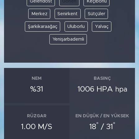
Gelendost
Gönen
Keçiborlu
Merkez
Senirkent
Sütçüler
SPOR
Şarkikaraağaç
Uluborlu
Yalvaç
KÜLTÜR SANAT
Yenişarbademli
YAŞAM
TARİHTEN GÜNÜMÜZE
TARİH
NEM
BASINÇ
%31
1006 HPA
hpa
KADIN
SAĞLIK
RÜZGAR
EN DÜŞÜK / EN YÜKSEK
°
°
SİYASET
1.00 M/S
18
/ 31