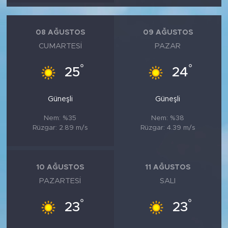
MEDYA KÖŞESİ
FOTO GALERİ
08 AĞUSTOS
09 AĞUSTOS
CUMARTESI
PAZAR
VİDEOLAR
°
°
25
24
ALINTI YAZARLAR
Güneşli
Güneşli
SOSYAL MEDYA
Nem: %35
Nem: %38
Rüzgar: 2.89 m/s
Rüzgar: 4.39 m/s
10 AĞUSTOS
11 AĞUSTOS
PAZARTESI
SALI
°
°
23
23