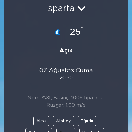
Isparta
BİLİM-TEKNOLOJİ
RÖPÖRTAJ
°
25
ANALİZ
Açık
NOSTALJİ
07 Ağustos Cuma
KULİS
20:30
YAZARLAR
Nem: %31, Basınç: 1006 hpa hPa,
DİNİ
Rüzgar: 1.00 m/s
POLİTİKA
Aksu
Atabey
Eğirdir
EKONOMİ