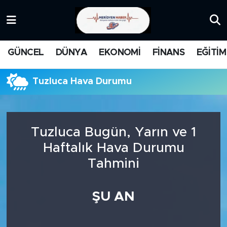
KATEGORİZE EDİLMEMİŞ
Nöbetçi Eczaneler
GÜNCEL
DÜNYA
EKONOMİ
FİNANS
EĞİTİM
EĞİTİM
Hava Durumu
Tuzluca Hava Durumu
MANŞET
İstanbul Namaz Vakitleri
MEDYA
Trafik Durumu
Tuzluca Bugün, Yarın ve 1
FİNANS
Süper Lig Puan Durumu ve Fikstür
Haftalık Hava Durumu
Tahmini
DÜNYA
Tüm Manşetler
GÜNCEL
Son Dakika Haberleri
ŞU AN
KARİKATÜR
Haber Arşivi