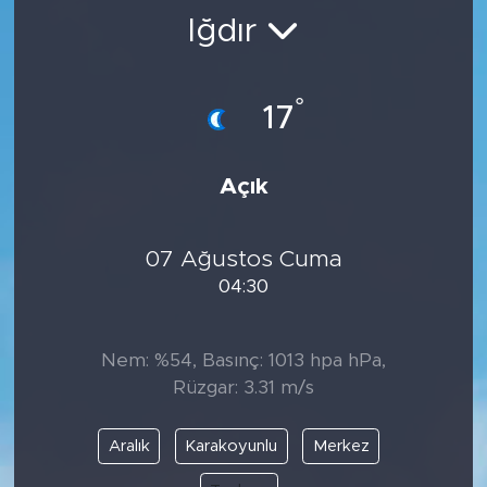
Iğdır
BİLİM-TEKNOLOJİ
RÖPÖRTAJ
°
17
ANALİZ
Açık
NOSTALJİ
07 Ağustos Cuma
KULİS
04:30
YAZARLAR
Nem: %54, Basınç: 1013 hpa hPa,
DİNİ
Rüzgar: 3.31 m/s
POLİTİKA
Aralık
Karakoyunlu
Merkez
EKONOMİ