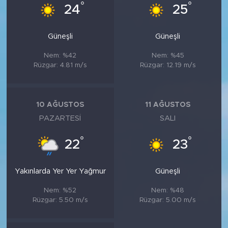
MEDYA KÖŞESİ
°
°
24
25
FOTO GALERİ
Güneşli
Güneşli
VİDEOLAR
Nem: %42
Nem: %45
Rüzgar: 4.81 m/s
Rüzgar: 12.19 m/s
ALINTI YAZARLAR
10 AĞUSTOS
11 AĞUSTOS
SOSYAL MEDYA
PAZARTESI
SALI
°
°
22
23
Yakınlarda Yer Yer Yağmur
Güneşli
Nem: %52
Nem: %48
Rüzgar: 5.50 m/s
Rüzgar: 5.00 m/s