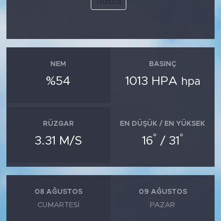
Tuzluca
SPOR
KÜLTÜR SANAT
NEM
BASINÇ
YAŞAM
%54
1013 HPA
hpa
TARİHTEN GÜNÜMÜZE
TARİH
RÜZGAR
EN DÜŞÜK / EN YÜKSEK
°
°
3.31 M/S
16
/ 31
KADIN
SAĞLIK
08 AĞUSTOS
09 AĞUSTOS
SİYASET
CUMARTESI
PAZAR