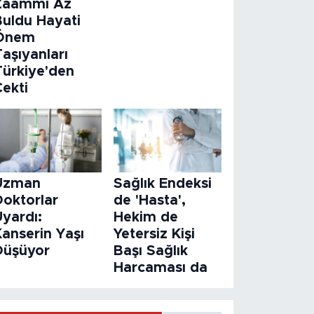
Zaammı Az
Buldu Hayati
Önem
aşıyanları
Türkiye'den
Çekti
Uzman
Sağlık Endeksi
Doktorlar
de 'Hasta',
Uyardı:
Hekim de
Kanserin Yaşı
Yetersiz Kişi
Düşüyor
Başı Sağlık
Harcaması da