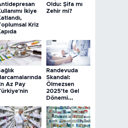
Antidepresan
Oldu: Şifa mı
ullanımı İkiye
Zehir mi?
atlandı,
Toplumsal Kriz
Kapıda
ağlık
Randevuda
Harcamalarında
Skandal:
En Az Pay
Ölmezsen
ürkiye'nin
2025’te Gel
Dönemi...