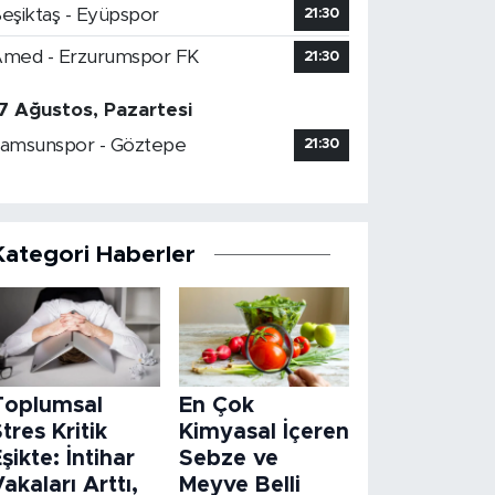
eşiktaş - Eyüpspor
21:30
med - Erzurumspor FK
21:30
7 Ağustos, Pazartesi
amsunspor - Göztepe
21:30
Kategori Haberler
Toplumsal
En Çok
tres Kritik
Kimyasal İçeren
şikte: İntihar
Sebze ve
akaları Arttı,
Meyve Belli