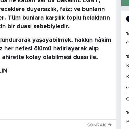
da ne kadarı var bir bakalım. LGBT,
eceklere duyarsızlık, faiz; ve bunların
er. Tüm bunlara karşılık toplu helakların
n bir duası sebebiyledir.
1
ulundurarak yaşayabilmek, hakkın hâkim
G
ız her nefesi ölümü hatırlayarak alıp
1
hirette kolay olabilmesi duası ile.
K
LIN
K
G
G
1
B
SONRAKI