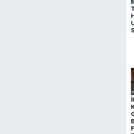
H
U
S
İ
B