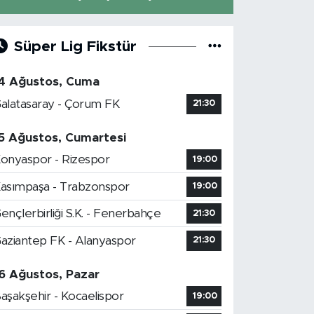
Süper Lig Fikstür
4 Ağustos, Cuma
alatasaray - Çorum FK
21:30
5 Ağustos, Cumartesi
onyaspor - Rizespor
19:00
asımpaşa - Trabzonspor
19:00
ençlerbirliği S.K. - Fenerbahçe
21:30
aziantep FK - Alanyaspor
21:30
6 Ağustos, Pazar
aşakşehir - Kocaelispor
19:00