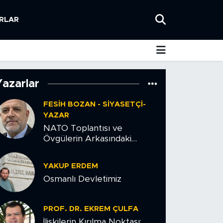
RLAR
Yazarlar
FESIH BOZAN - SIYASETÇI-
YAZAR
NATO Toplantısı ve
Övgülerin Arkasındaki
Tehlike
YAKUP ERDEM
Osmanlı Devletimiz
PROF. DR. EKREM ÇULFA
İlişkilerin Kırılma Noktası: