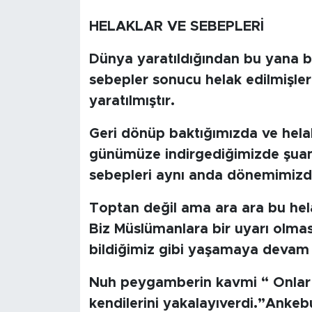
BİLİM-TEKNOLOJİ
HELAKLAR VE SEBEPLERİ
Dünya yaratıldığından bu yana bi
RÖPÖRTAJ
sebepler sonucu helak edilmişler
ANALİZ
yaratılmıştır.
NOSTALJİ
Geri dönüp baktığımızda ve helak
günümüze indirgediğimizde şuan 
KULİS
sebepleri aynı anda dönemimizd
YAZARLAR
Toptan değil ama ara ara bu hel
Biz Müslümanlara bir uyarı olmas
DİNİ
bildiğimiz gibi yaşamaya devam 
POLİTİKA
Nuh peygamberin kavmi “ Onlar z
kendilerini yakalayıverdi.”Ankeb
EKONOMİ