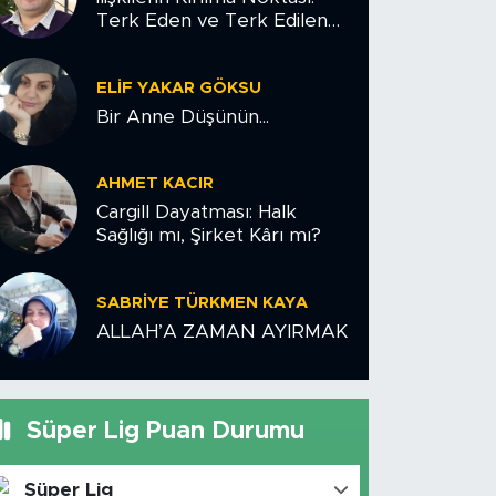
Terk Eden ve Terk Edilen
Çiftler İçin Psikolojik Yol
Haritası
ELIF YAKAR GÖKSU
Bir Anne Düşünün...
AHMET KACIR
Cargill Dayatması: Halk
Sağlığı mı, Şirket Kârı mı?
SABRIYE TÜRKMEN KAYA
ALLAH’A ZAMAN AYIRMAK
Süper Lig Puan Durumu
Süper Lig