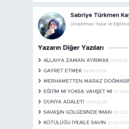
Sabriye Türkmen Ka
(Araştırmacı Yazar ve Eğitimci
Yazarın Diğer Yazıları
ALLAH’A ZAMAN AYIRMAK
23.06.20
GAYRET ETMEK
04.06.2026
MERHAMETTEN MARAZ DOĞMAS
EĞİTİM Mİ YOKSA VAHŞET Mİ
25.04.
DÜNYA ADALETİ
13.04.2026
SAVAŞIN GÖLGESİNDE İMAN
08.03.
KÖTÜLÜĞÜ İYİLİKLE SAVIN
20.02.202