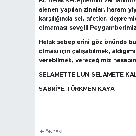
Bu helak sebeplerinin zamanımız
MEDYA KÖŞESİ
alenen yapılan zinalar, haram yiy
FOTO GALERİ
karşılığında sel, afetler, depreml
olmaması sevgili Peygamberimizi
VİDEOLAR
Helak sebeplerini göz önünde b
ALINTI YAZARLAR
olması için çalışabilmek, aldığım
verebilmek, vereceğimiz hesabın a
SOSYAL MEDYA
SELAMETTE LUN SELAMETE KA
SABRİYE TÜRKMEN KAYA
ÖNCEKI