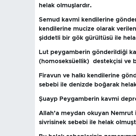
helak olmuşlardır.
SPOR
Semud kavmi kendilerine gönder
kendilerine mucize olarak verilen
KÜLTÜR SANAT
şiddetli bir gök gürültüsü ile hel
YAŞAM
Lut peygamberin gönderildiği k
TARİHTEN GÜNÜMÜZE
(homoseksüellik) destekçisi ve b
Firavun ve halkı kendilerine g
TARİH
sebebi ile denizde boğarak helak 
KADIN
Şuayp Peygamberin kavmi depre
SAĞLIK
Allah’a meydan okuyan Nemrut i
sivrisinek sebebi ile helak olmuşt
SİYASET