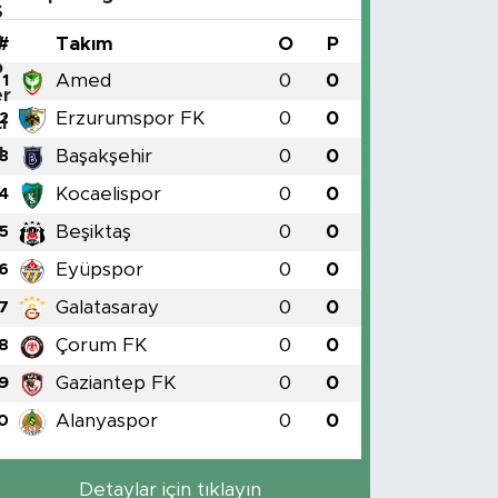
#
Takım
O
P
Amed
0
0
1
Erzurumspor FK
0
0
2
Başakşehir
0
0
3
Kocaelispor
0
0
4
Beşiktaş
0
0
5
Eyüpspor
0
0
6
Galatasaray
0
0
7
Çorum FK
0
0
8
Gaziantep FK
0
0
9
Alanyaspor
0
0
0
Detaylar için tıklayın