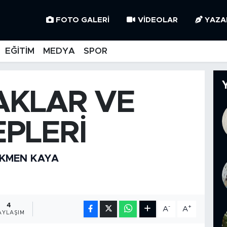
FOTO GALERI
VIDEOLAR
YAZA
EĞİTİM
MEDYA
SPOR
AKLAR VE
EPLERİ
RKMEN KAYA
4
-
+
A
A
AYLAŞIM