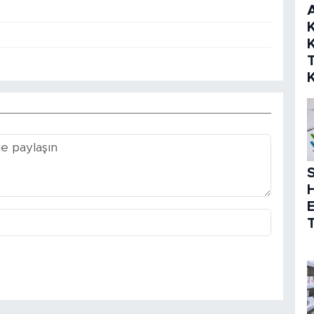
K
K
S
T