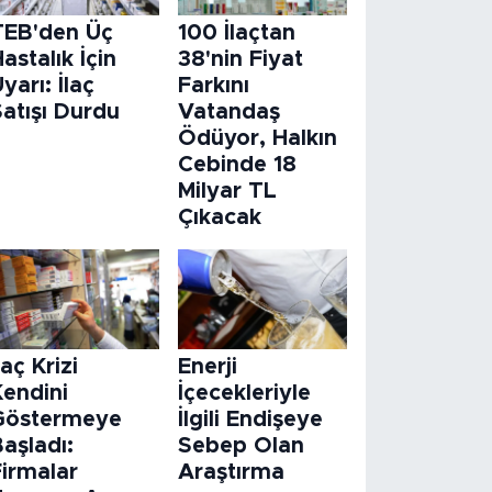
TEB'den Üç
100 İlaçtan
astalık İçin
38'nin Fiyat
yarı: İlaç
Farkını
atışı Durdu
Vatandaş
Ödüyor, Halkın
Cebinde 18
Milyar TL
Çıkacak
laç Krizi
Enerji
Kendini
İçecekleriyle
Göstermeye
İlgili Endişeye
aşladı:
Sebep Olan
Firmalar
Araştırma