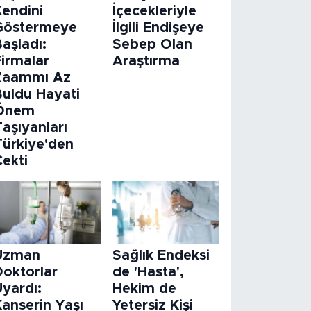
Kendini
İçecekleriyle
Göstermeye
İlgili Endişeye
aşladı:
Sebep Olan
Firmalar
Araştırma
Zaammı Az
Buldu Hayati
Önem
aşıyanları
Türkiye'den
Çekti
Uzman
Sağlık Endeksi
Doktorlar
de 'Hasta',
Uyardı:
Hekim de
Kanserin Yaşı
Yetersiz Kişi