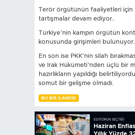
Terör örgütünün faaliyetleri içi
tartışmalar devam ediyor..
Türkiye’nin kampın örgütün kont
konusunda girişimleri bulunuyor.
En son ise PKK’nin silah bırakmas
ve Irak Hükümeti’nden üçlü bir m
hazırlıkların yapıldığı belirtili
somut bir gelişme olmadı.
BU BIR İLANDIR
EDITÖRÜN SEÇTIĞI
Haziran Enfla
Yıllık Yüzde 3