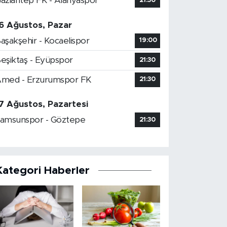
aziantep FK - Alanyaspor
21:30
6 Ağustos, Pazar
aşakşehir - Kocaelispor
19:00
eşiktaş - Eyüpspor
21:30
med - Erzurumspor FK
21:30
7 Ağustos, Pazartesi
amsunspor - Göztepe
21:30
Kategori Haberler