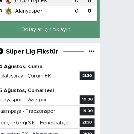
Gaziantep FK
0
0
9
Alanyaspor
0
0
0
Detaylar için tıklayın
Süper Lig Fikstür
4 Ağustos, Cuma
alatasaray - Çorum FK
21:30
5 Ağustos, Cumartesi
onyaspor - Rizespor
19:00
asımpaşa - Trabzonspor
19:00
ençlerbirliği S.K. - Fenerbahçe
21:30