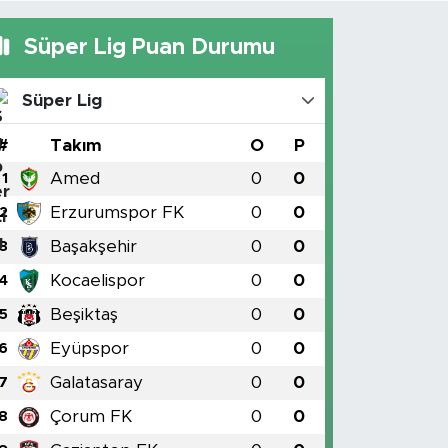
Süper Lig Puan Durumu
Süper Lig
#
Takım
O
P
Amed
0
0
1
Erzurumspor FK
0
0
2
Başakşehir
0
0
3
Kocaelispor
0
0
4
Beşiktaş
0
0
5
Eyüpspor
0
0
6
Galatasaray
0
0
7
Çorum FK
0
0
8