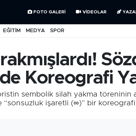
FOTO GALERI
VIDEOLAR
YAZA
EĞİTİM
MEDYA
SPOR
ırakmışlardı! Sö
e Koreografi Ya
öristin sembolik silah yakma töreninin
sonsuzluk işaretli (∞)” bir koreografi