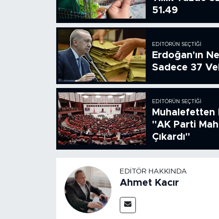
51.49
EDITÖRÜN SEÇTIĞI
Erdoğan'ın Ne
Sadece 37 Vek
EDITÖRÜN SEÇTIĞI
Muhalefetten 
"AK Parti Ma
Çıkardı"
EDITÖR HAKKINDA
Ahmet Kacır