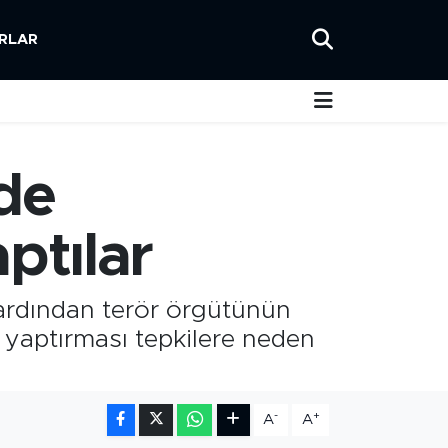
RLAR
zde
ptılar
 ardından terör örgütünün
 yaptırması tepkilere neden
-
+
A
A