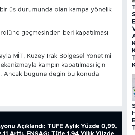
n bir üs durumunda olan kampa yönelik
S
E
V
rolüne geçmesinden beri kapatılması
K
K
ıyla MİT, Kuzey Irak Bölgesel Yönetimi
ekanizmayla kampın kapatılması için
yordu. Ancak bugüne değin bu konuda
S
syonu Açıklandı: TÜFE Aylık Yüzde 0,99,
T
2,11 Arttı, ENSAG: Tüfe 1.94 Yıllık Yüzde