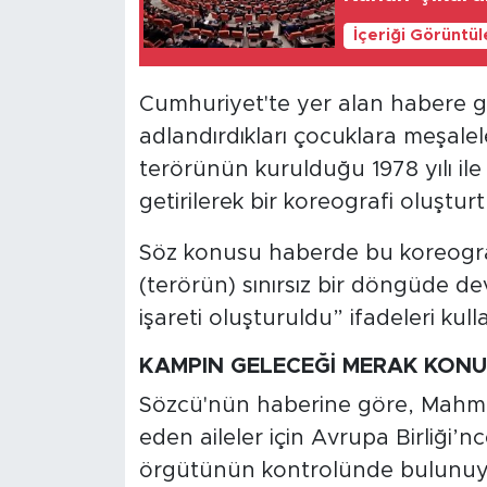
MEDYA KÖŞESİ
İçeriği Görüntü
FOTO GALERİ
Cumhuriyet'te yer alan habere gör
VİDEOLAR
adlandırdıkları çocuklara meşalel
terörünün kurulduğu 1978 yılı ile
ALINTI YAZARLAR
getirilerek bir koreografi oluşturt
SOSYAL MEDYA
Söz konusu haberde bu koreografi
(terörün) sınırsız bir döngüde d
işareti oluşturuldu” ifadeleri kulla
KAMPIN GELECEĞİ MERAK KON
Sözcü'nün haberine göre, Mahmu
eden aileler için Avrupa Birliği’n
örgütünün kontrolünde bulunuy