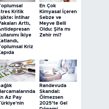
Toplumsal
En Çok
tres Kritik
Kimyasal İçeren
şikte: İntihar
Sebze ve
akaları Arttı,
Meyve Belli
Antidepresan
Oldu: Şifa mı
ullanımı İkiye
Zehir mi?
atlandı,
Toplumsal Kriz
Kapıda
ağlık
Randevuda
Harcamalarında
Skandal:
En Az Pay
Ölmezsen
ürkiye'nin
2025’te Gel