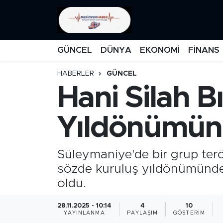
KATEGORİZE EDİLMEMİŞ
Nöbetçi Eczaneler
GÜNCEL
DÜNYA
EKONOMİ
FİNANS
EĞİTİM
Hava Durumu
HABERLER
GÜNCEL
Hani Silah B
MANŞET
İstanbul Namaz Vakitleri
MEDYA
Trafik Durumu
Yıldönümünd
FİNANS
Süper Lig Puan Durumu ve Fikstür
Süleymaniye'de bir grup ter
DÜNYA
Tüm Manşetler
sözde kuruluş yıldönümünde “
oldu.
GÜNCEL
Son Dakika Haberleri
28.11.2025 - 10:14
4
10
YAYINLANMA
PAYLAŞIM
GÖSTERIM
KARİKATÜR
Haber Arşivi