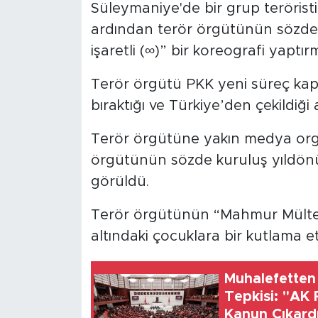
Süleymaniye'de bir grup terörist
ardından terör örgütünün sözde
SPOR
işaretli (∞)” bir koreografi yaptı
KÜLTÜR SANAT
Terör örgütü PKK yeni süreç kapsa
bıraktığı ve Türkiye’den çekildiği 
YAŞAM
Terör örgütüne yakın medya orga
TARİHTEN GÜNÜMÜZE
örgütünün sözde kuruluş yıldönüm
TARİH
görüldü.
KADIN
Terör örgütünün “Mahmur Mülteci
altındaki çocuklara bir kutlama et
SAĞLIK
Muhalefetten
SİYASET
Tepkisi: "AK
Kanun Çıkard