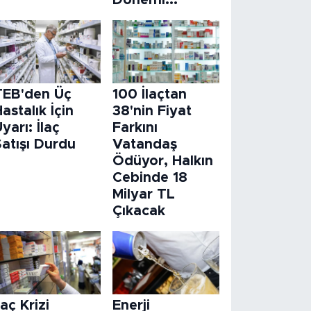
Dönemi...
TEB'den Üç
100 İlaçtan
astalık İçin
38'nin Fiyat
yarı: İlaç
Farkını
atışı Durdu
Vatandaş
Ödüyor, Halkın
Cebinde 18
Milyar TL
Çıkacak
laç Krizi
Enerji