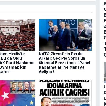
B
T
ten Meclis'te
NATO Zirvesi’nin Perde
 Bu da Oldu'
Arkası: George Soros’un
 "AK Parti Mahkeme
Skandal Benzetmesi! Panel
 Uymamak İçin
Kapatmaları Ne Manaya
kardı"
Geliyor?