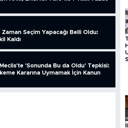
 Zaman Seçim Yapacağı Belli Oldu:
il Kaldı
H
U
S
Meclis'te 'Sonunda Bu da Oldu' Tepkisi:
hkeme Kararına Uymamak İçin Kanun
İ