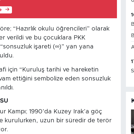
G
le
1
B
e; “Hazırlık okulu öğrencileri” olarak
B
er verildi ve bu çocuklara PKK
 “sonsuzluk işareti (∞)” yan yana
A
uldu.
1
 için “Kuruluş tarihi ve hareketin
S
evam ettiğini sembolize eden sonsuzluk
nıldı.
USU
r Kampı; 1990’da Kuzey Irak’a göç
ce kurulurken, uzun bir süredir de terör
or.