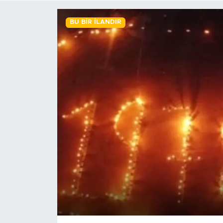
BİLİM-TEKNOLOJİ
BU BIR İLANDIR
RÖPÖRTAJ
ANALİZ
NOSTALJİ
KULİS
YAZARLAR
DİNİ
POLİTİKA
EKONOMİ