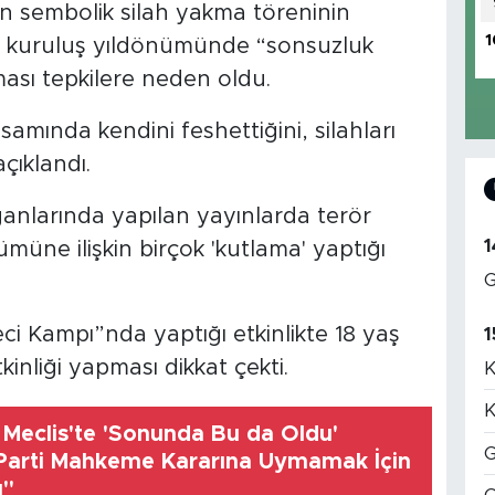
in sembolik silah yakma töreninin
1
 kuruluş yıldönümünde “sonsuzluk
rması tepkilere neden oldu.
mında kendini feshettiğini, silahları
açıklandı.
nlarında yapılan yayınlarda terör
1
üne ilişkin birçok 'kutlama' yaptığı
G
 Kampı”nda yaptığı etkinlikte 18 yaş
1
kinliği yapması dikkat çekti.
K
K
 Meclis'te 'Sonunda Bu da Oldu'
G
 Parti Mahkeme Kararına Uymamak İçin
ı"