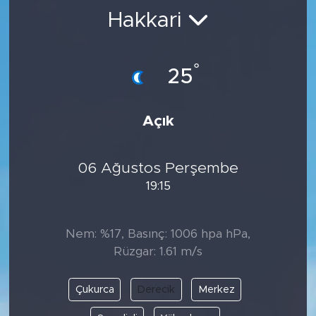
Hakkari
BİLİM-TEKNOLOJİ
RÖPÖRTAJ
°
25
ANALİZ
Açık
NOSTALJİ
06 Ağustos Perşembe
KULİS
19:15
YAZARLAR
Nem: %17, Basınç: 1006 hpa hPa,
DİNİ
Rüzgar: 1.61 m/s
POLİTİKA
Çukurca
Derecik
Merkez
EKONOMİ