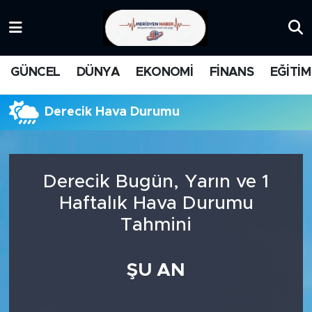
KATEGORİZE EDİLMEMİŞ
Nöbetçi Eczaneler
GÜNCEL
DÜNYA
EKONOMİ
FİNANS
EĞİTİM
EĞİTİM
Hava Durumu
Derecik Hava Durumu
MANŞET
İstanbul Namaz Vakitleri
MEDYA
Trafik Durumu
Derecik Bugün, Yarın ve 1
FİNANS
Süper Lig Puan Durumu ve Fikstür
Haftalık Hava Durumu
Tahmini
DÜNYA
Tüm Manşetler
GÜNCEL
Son Dakika Haberleri
ŞU AN
KARİKATÜR
Haber Arşivi