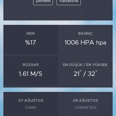
Şemdinli
Yüksekova
SPOR
KÜLTÜR SANAT
NEM
BASINÇ
YAŞAM
%17
1006 HPA
hpa
TARİHTEN GÜNÜMÜZE
TARİH
RÜZGAR
EN DÜŞÜK / EN YÜKSEK
°
°
1.61 M/S
21
/ 32
KADIN
SAĞLIK
07 AĞUSTOS
08 AĞUSTOS
SİYASET
CUMA
CUMARTESI