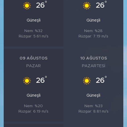
MEDYA KÖŞESİ
°
°
26
26
FOTO GALERİ
Güneşli
Güneşli
VİDEOLAR
Nem: %32
Nem: %28
Rüzgar: 5.61 m/s
Rüzgar: 7.19 m/s
ALINTI YAZARLAR
09 AĞUSTOS
10 AĞUSTOS
SOSYAL MEDYA
PAZAR
PAZARTESI
°
°
26
26
Güneşli
Güneşli
Nem: %20
Nem: %23
Rüzgar: 6.19 m/s
Rüzgar: 8.81 m/s