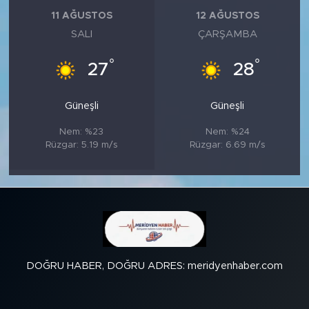
11 AĞUSTOS
12 AĞUSTOS
SALI
ÇARŞAMBA
°
°
27
28
Güneşli
Güneşli
Nem: %23
Nem: %24
Rüzgar: 5.19 m/s
Rüzgar: 6.69 m/s
DOĞRU HABER, DOĞRU ADRES: meridyenhaber.com