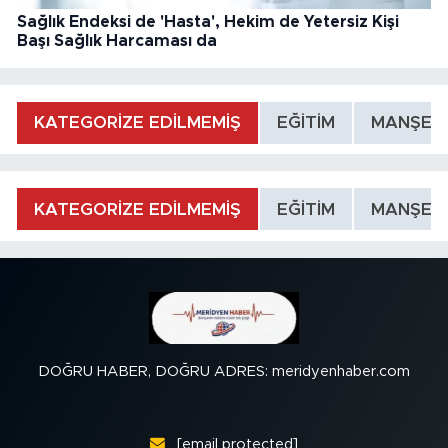
Sağlık Endeksi de 'Hasta', Hekim de Yetersiz Kişi
Başı Sağlık Harcaması da
KATEGORİZE EDİLMEMİŞ
EĞİTİM
MANŞET
KATEGORİZE EDİLMEMİŞ
EĞİTİM
MANŞET
DOĞRU HABER, DOĞRU ADRES: meridyenhaber.com
[email protected]