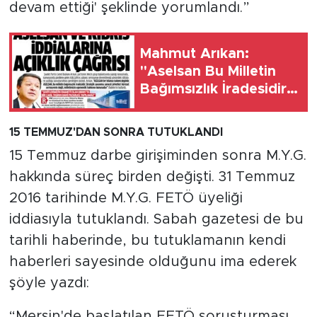
devam ettiği' şeklinde yorumlandı.”
Mahmut Arıkan:
"Aselsan Bu Milletin
Bağımsızlık İradesidir!
Kıbrıs'ta Bir Çakıl Taşı
Bile Pazarlık Konusu
15 TEMMUZ'DAN SONRA TUTUKLANDI
Olamaz!"
15 Temmuz darbe girişiminden sonra M.Y.G.
hakkında süreç birden değişti. 31 Temmuz
2016 tarihinde M.Y.G. FETÖ üyeliği
iddiasıyla tutuklandı. Sabah gazetesi de bu
tarihli haberinde, bu tutuklamanın kendi
haberleri sayesinde olduğunu ima ederek
şöyle yazdı:
“Mersin'de başlatılan FETÖ soruşturması