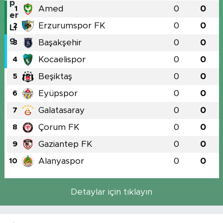
Amed
0
0
1
Erzurumspor FK
0
0
2
Başakşehir
0
0
3
Kocaelispor
0
0
4
Beşiktaş
0
0
5
Eyüpspor
0
0
6
Galatasaray
0
0
7
Çorum FK
0
0
8
Gaziantep FK
0
0
9
Alanyaspor
0
0
10
Detaylar için tıklayın