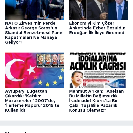
NATO Zirvesi’nin Perde
Ekonomiyi Kim Çözer
Arkası: George Soros’un
Anketinde Ezber Bozuldu:
Skandal Benzetmesi! Panel
Erdoğan İlk İkiye Giremedi
Kapatmaları Ne Manaya
Geliyor?
Avrupa'yı Lugattan
Mahmut Arıkan: "Aselsan
Çıkardık: 'Katılım
Bu Milletin Bağımsızlık
Müzakereleri' 2007'de,
İradesidir! Kıbrıs'ta Bir
'İlerleme Raporu' 2015'te
Çakıl Taşı Bile Pazarlık
Kullanıldı
Konusu Olamaz!"