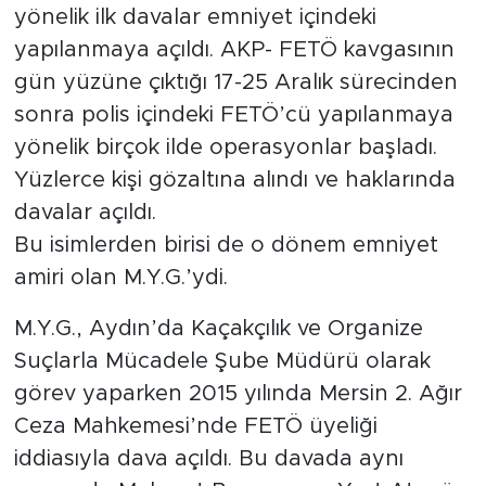
yönelik ilk davalar emniyet içindeki
yapılanmaya açıldı. AKP- FETÖ kavgasının
SPOR
gün yüzüne çıktığı 17-25 Aralık sürecinden
KÜLTÜR SANAT
sonra polis içindeki FETÖ’cü yapılanmaya
yönelik birçok ilde operasyonlar başladı.
YAŞAM
Yüzlerce kişi gözaltına alındı ve haklarında
davalar açıldı.
TARİHTEN GÜNÜMÜZE
Bu isimlerden birisi de o dönem emniyet
TARİH
amiri olan M.Y.G.’ydi.
M.Y.G., Aydın’da Kaçakçılık ve Organize
KADIN
Suçlarla Mücadele Şube Müdürü olarak
SAĞLIK
görev yaparken 2015 yılında Mersin 2. Ağır
Ceza Mahkemesi’nde FETÖ üyeliği
SİYASET
iddiasıyla dava açıldı. Bu davada aynı