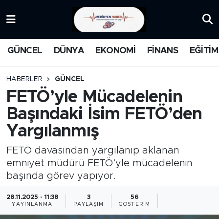
KATEGORİZE EDİLMEMİŞ
Nöbetçi Eczaneler
GÜNCEL
DÜNYA
EKONOMİ
FİNANS
EĞİTİM
EĞİTİM
Hava Durumu
HABERLER
GÜNCEL
MANŞET
İstanbul Namaz Vakitleri
FETÖ’yle Mücadelenin
Başındaki İsim FETÖ’den
MEDYA
Trafik Durumu
Yargılanmış
FİNANS
Süper Lig Puan Durumu ve Fikstür
FETÖ davasından yargılanıp aklanan
DÜNYA
Tüm Manşetler
emniyet müdürü FETÖ’yle mücadelenin
başında görev yapıyor.
GÜNCEL
Son Dakika Haberleri
28.11.2025 - 11:38
3
56
YAYINLANMA
PAYLAŞIM
GÖSTERIM
KARİKATÜR
Haber Arşivi