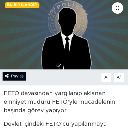
BU BIR İLANDIR
BİLİM-TEKNOLOJİ
RÖPÖRTAJ
ANALİZ
NOSTALJİ
KULİS
Paylaş
-
+
A
A
YAZARLAR
FETÖ davasından yargılanıp aklanan
DİNİ
emniyet müdürü FETÖ’yle mücadelenin
başında görev yapıyor.
POLİTİKA
Devlet içindeki FETÖ’cü yapılanmaya
EKONOMİ