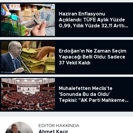
Haziran Enflasyonu
Açıklandı: TÜFE Aylık Yüzde
0,99, Yıllık Yüzde 32,11 Arttı,
ENSAG: Tüfe 1.94 Yıllık Yüzde
51.49
Erdoğan'ın Ne Zaman Seçim
Yapacağı Belli Oldu: Sadece
37 Vekil Kaldı
Muhalefetten Meclis'te
'Sonunda Bu da Oldu'
Tepkisi: "AK Parti Mahkeme
Kararına Uymamak İçin
Kanun Çıkardı"
EDITÖR HAKKINDA
Ahmet Kacır