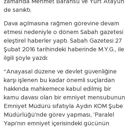
zamanda Mehmet Baransu ve Yurt Atayün
MEDYA KÖŞESİ
de sanıktı.
FOTO GALERİ
Dava açılmasına rağmen görevine devam
VİDEOLAR
etmesi nedeniyle o dönem Sabah gazetesi
eleştirel haberler yaptı. Sabah Gazetesi 27
ALINTI YAZARLAR
Şubat 2016 tarihindeki haberinde M.Y.G., ile
ilgili şöyle yazdı:
SOSYAL MEDYA
“Anayasal düzene ve devlet güvenliğine
karşı işlenen bu kadar önemli suçlardan
hakkında mahkemece kabul edilmiş bir
kamu davası olan bir emniyet mensubunun
Emniyet Müdürü sıfatıyla Aydın KOM Şube
Müdürlüğü'nde görev yapması, 'Paralel
Yapı'nın emniyet içerisindeki gücünün