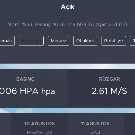
Açık
Nem: %33, Basınç: 1006 hpa hPa, Rüzgar: 2.61 m/s
Kemah
Kemaliye
Merkez
Otlukbeli
Refahiye
BASINÇ
RÜZGAR
1006 HPA
2.61 M/S
hpa
10 AĞUSTOS
11 AĞUSTOS
PAZARTESI
SALI