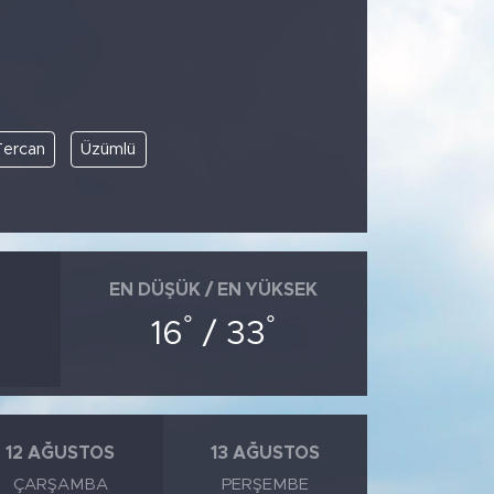
Tercan
Üzümlü
EN DÜŞÜK / EN YÜKSEK
°
°
16
/ 33
12 AĞUSTOS
13 AĞUSTOS
ÇARŞAMBA
PERŞEMBE