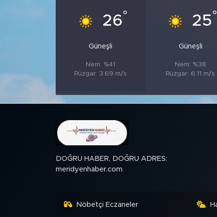
°
26
25
SPOR
Güneşli
Güneşli
KÜLTÜR SANAT
Nem: %41
Nem: %38
YAŞAM
Rüzgar: 3.69 m/s
Rüzgar: 6.11 m/s
TARİHTEN GÜNÜMÜZE
TARİH
KADIN
DOĞRU HABER, DOĞRU ADRES:
meridyenhaber.com
SAĞLIK
SİYASET
Nöbetçi Eczaneler
H