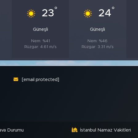
°
°
°
23
24
Güneşli
Güneşli
Nem: %41
Nem: %46
Rüzgar: 4.61 m/s
Rüzgar: 3.31 m/s
[email protected]
ava Durumu
İstanbul Namaz Vakitleri