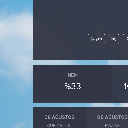
BİLİM-TEKNOLOJİ
RÖPÖRTAJ
Çayırlı
İliç
ANALİZ
NOSTALJİ
KULİS
NEM
YAZARLAR
%33
DİNİ
POLİTİKA
08 AĞUSTOS
09 AĞUSTOS
CUMARTESI
PAZAR
EKONOMİ