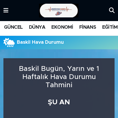
KATEGORİZE EDİLMEMİŞ
Nöbetçi Eczaneler
GÜNCEL
DÜNYA
EKONOMİ
FİNANS
EĞİTİM
EĞİTİM
Hava Durumu
Baskil Hava Durumu
MANŞET
İstanbul Namaz Vakitleri
MEDYA
Trafik Durumu
Baskil Bugün, Yarın ve 1
FİNANS
Süper Lig Puan Durumu ve Fikstür
Haftalık Hava Durumu
Tahmini
DÜNYA
Tüm Manşetler
GÜNCEL
Son Dakika Haberleri
ŞU AN
KARİKATÜR
Haber Arşivi