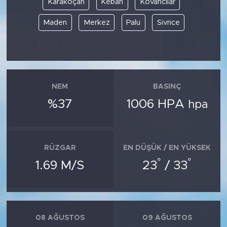
Karakoçan
Keban
Kovancılar
Maden
Merkez
Palu
Sivrice
SPOR
KÜLTÜR SANAT
YAŞAM
NEM
BASINÇ
TARİHTEN GÜNÜMÜZE
%37
1006 HPA
hpa
TARİH
RÜZGAR
EN DÜŞÜK / EN YÜKSEK
KADIN
°
°
1.69 M/S
23
/ 33
SAĞLIK
SİYASET
08 AĞUSTOS
09 AĞUSTOS