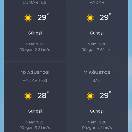
MEDYA KÖŞESİ
CUMARTESI
PAZAR
°
°
29
29
FOTO GALERİ
VİDEOLAR
Güneşli
Güneşli
Nem: %22
Nem: %26
ALINTI YAZARLAR
Rüzgar: 2.31 m/s
Rüzgar: 7.61 m/s
SOSYAL MEDYA
10 AĞUSTOS
11 AĞUSTOS
PAZARTESI
SALI
°
°
28
29
Güneşli
Güneşli
Nem: %29
Nem: %28
Rüzgar: 5.31 m/s
Rüzgar: 4.11 m/s