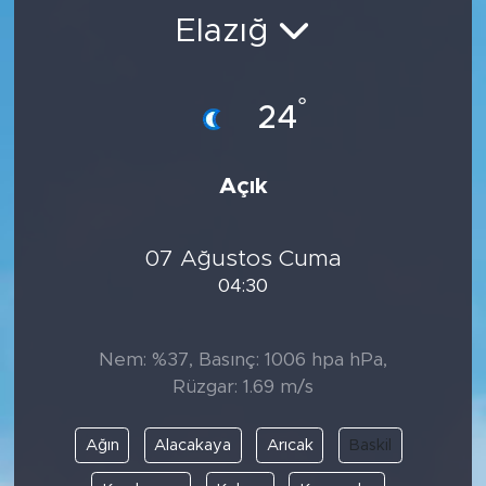
Elazığ
BİLİM-TEKNOLOJİ
RÖPÖRTAJ
°
24
ANALİZ
Açık
NOSTALJİ
07 Ağustos Cuma
KULİS
04:30
YAZARLAR
Nem: %37, Basınç: 1006 hpa hPa,
DİNİ
Rüzgar: 1.69 m/s
POLİTİKA
Ağın
Alacakaya
Arıcak
Baskil
EKONOMİ