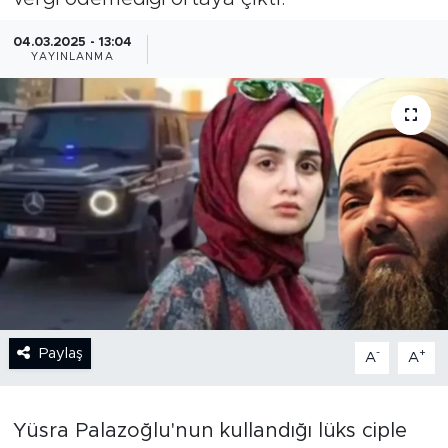
BİLİM-TEKNOLOJİ
04.03.2025 - 13:04
YAYINLANMA
RÖPÖRTAJ
ANALİZ
NOSTALJİ
KULİS
YAZARLAR
DİNİ
Paylaş
-
+
A
A
POLİTİKA
Yüsra Palazoğlu'nun kullandığı lüks ciple
EKONOMİ