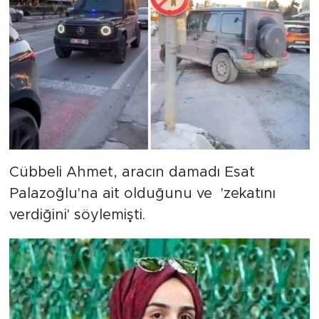
MEDYA KÖŞESİ
FOTO GALERİ
VİDEOLAR
ALINTI YAZARLAR
SOSYAL MEDYA
Cübbeli Ahmet, aracın damadı Esat
Palazoğlu'na ait olduğunu ve 'zekatını
verdiğini' söylemişti.