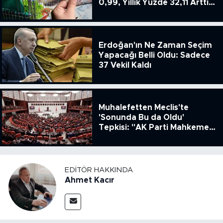
0,99, Yıllık Yüzde 32,11 Arttı,
ENSAG: Tüfe 1.94 Yıllık Yüzde
51.49
Erdoğan'ın Ne Zaman Seçim
Yapacağı Belli Oldu: Sadece
37 Vekil Kaldı
Muhalefetten Meclis'te
'Sonunda Bu da Oldu'
Tepkisi: "AK Parti Mahkeme
Kararına Uymamak İçin
Kanun Çıkardı"
EDITÖR HAKKINDA
Ahmet Kacır