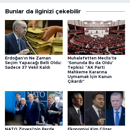
Bunlar da ilginizi çekebilir
Erdoğan'ın Ne Zaman
Muhalefetten Meclis'te
Seçim Yapacağı Belli Oldu:
'Sonunda Bu da Oldu'
Sadece 37 Vekil Kaldı
Tepkisi: "AK Parti
Mahkeme Kararına
Uymamak İçin Kanun
Çıkardı"
NATO Zirvesi’nin Perde
Ekonomiyi Kim Çözer