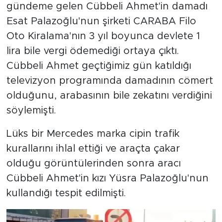
gündeme gelen Cübbeli Ahmet'in damadı
Esat Palazoğlu'nun şirketi CARABA Filo
SPOR
Oto Kiralama'nın 3 yıl boyunca devlete 1
KÜLTÜR SANAT
lira bile vergi ödemediği ortaya çıktı.
Cübbeli Ahmet geçtiğimiz gün katıldığı
YAŞAM
televizyon programında damadının cömert
olduğunu, arabasının bile zekatını verdiğini
TARİHTEN GÜNÜMÜZE
söylemişti.
TARİH
Lüks bir Mercedes marka cipin trafik
kurallarını ihlal ettiği ve araçta çakar
KADIN
olduğu görüntülerinden sonra aracı
SAĞLIK
Cübbeli Ahmet'in kızı Yüsra Palazoğlu'nun
kullandığı tespit edilmişti.
SİYASET