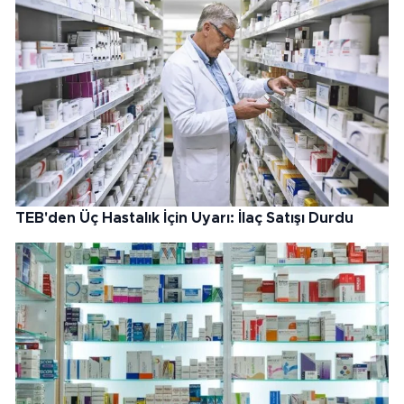
TEB'den Üç Hastalık İçin Uyarı: İlaç Satışı Durdu