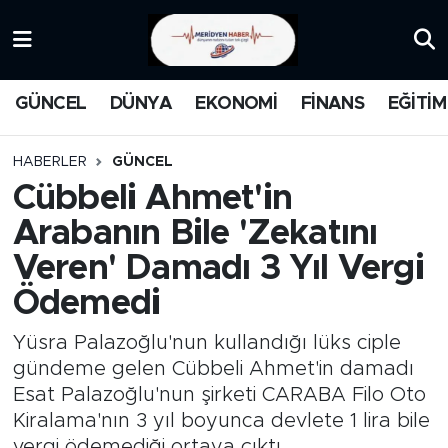
KATEGORİZE EDİLMEMİŞ
Nöbetçi Eczaneler
GÜNCEL
DÜNYA
EKONOMİ
FİNANS
EĞİTİM
EĞİTİM
Hava Durumu
HABERLER
GÜNCEL
MANŞET
İstanbul Namaz Vakitleri
Cübbeli Ahmet'in
Arabanın Bile 'Zekatını
MEDYA
Trafik Durumu
Veren' Damadı 3 Yıl Vergi
FİNANS
Süper Lig Puan Durumu ve Fikstür
Ödemedi
DÜNYA
Tüm Manşetler
Yüsra Palazoğlu'nun kullandığı lüks ciple
gündeme gelen Cübbeli Ahmet'in damadı
GÜNCEL
Son Dakika Haberleri
Esat Palazoğlu'nun şirketi CARABA Filo Oto
Kiralama'nın 3 yıl boyunca devlete 1 lira bile
KARİKATÜR
Haber Arşivi
vergi ödemediği ortaya çıktı.