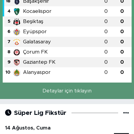
Başakşehir
0
0
3
Kocaelispor
0
0
4
Beşiktaş
0
0
5
Eyüpspor
0
0
6
Galatasaray
0
0
7
Çorum FK
0
0
8
Gaziantep FK
0
0
9
Alanyaspor
0
0
10
Detaylar için tıklayın
Süper Lig Fikstür
14 Ağustos, Cuma