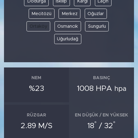
Dodurga
İskilip
Kargı
Laçin
Mecitözü
Merkez
Oğuzlar
SPOR
Ortaköy
Osmancık
Sungurlu
KÜLTÜR SANAT
Uğurludağ
YAŞAM
TARİHTEN GÜNÜMÜZE
TARİH
NEM
BASINÇ
%23
1008 HPA
hpa
KADIN
SAĞLIK
RÜZGAR
EN DÜŞÜK / EN YÜKSEK
°
°
SİYASET
2.89 M/S
18
/ 32