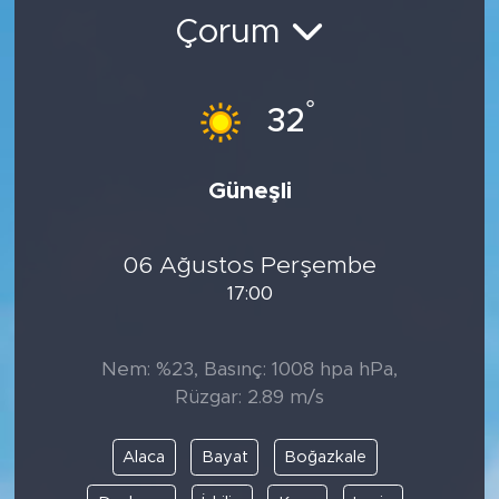
Çorum
BİLİM-TEKNOLOJİ
RÖPÖRTAJ
°
32
ANALİZ
Güneşli
NOSTALJİ
06 Ağustos Perşembe
KULİS
17:00
YAZARLAR
Nem: %23, Basınç: 1008 hpa hPa,
DİNİ
Rüzgar: 2.89 m/s
POLİTİKA
Alaca
Bayat
Boğazkale
EKONOMİ