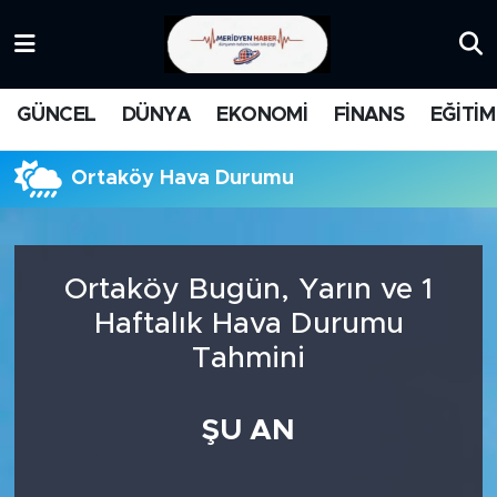
KATEGORİZE EDİLMEMİŞ
Nöbetçi Eczaneler
GÜNCEL
DÜNYA
EKONOMİ
FİNANS
EĞİTİM
EĞİTİM
Hava Durumu
Ortaköy Hava Durumu
MANŞET
İstanbul Namaz Vakitleri
MEDYA
Trafik Durumu
Ortaköy Bugün, Yarın ve 1
FİNANS
Süper Lig Puan Durumu ve Fikstür
Haftalık Hava Durumu
Tahmini
DÜNYA
Tüm Manşetler
GÜNCEL
Son Dakika Haberleri
ŞU AN
KARİKATÜR
Haber Arşivi