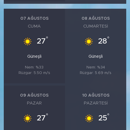
MEDYA KÖŞESİ
FOTO GALERİ
07 AĞUSTOS
08 AĞUSTOS
CUMA
CUMARTESI
VİDEOLAR
°
°
27
28
ALINTI YAZARLAR
Güneşli
Güneşli
SOSYAL MEDYA
Nem: %33
Nem: %34
Rüzgar: 5.50 m/s
Rüzgar: 5.69 m/s
09 AĞUSTOS
10 AĞUSTOS
PAZAR
PAZARTESI
°
°
27
25