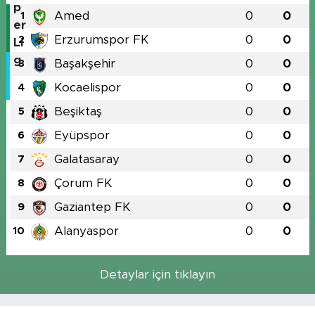
Amed
0
0
1
Erzurumspor FK
0
0
2
Başakşehir
0
0
3
Kocaelispor
0
0
4
Beşiktaş
0
0
5
Eyüpspor
0
0
6
Galatasaray
0
0
7
Çorum FK
0
0
8
Gaziantep FK
0
0
9
Alanyaspor
0
0
10
Detaylar için tıklayın