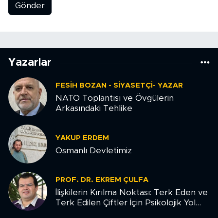
Gönder
Yazarlar
FESIH BOZAN - SIYASETÇI- YAZAR
NATO Toplantısı ve Övgülerin
Arkasındaki Tehlike
YAKUP ERDEM
Osmanlı Devletimiz
PROF. DR. EKREM ÇULFA
İlişkilerin Kırılma Noktası: Terk Eden ve
Terk Edilen Çiftler İçin Psikolojik Yol
Haritası