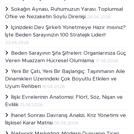
Sokağın Aynası, Ruhumuzun Yarası: Toplumsal
Öfke ve Nezaketin Soylu Direnişi
24.06.2026
İçinizdeki Dev Şirketi Yönetmeye Hazır mısınız?
İşte Beden Sarayınızın 100 Stratejik Lideri!
23.06.2026
Beden Sarayının Şifa Şifreleri: Organlarınıza Güç
Veren Muazzam Hücresel Olumlama
17.06.2026
Yeni Bir Çatı, Yeni Bir Başlangıç: Taşınmanın Aile
Dinamikleri Üzerindeki Çok Boyutlu Etkileri ve
Uyum Rehberi
16.06.2026
İlişki Evrelerinin Anatomisi: Flört, Söz, Nişan ve
Evlilik
12.06.2026
İhanet Sonrası Davranış Analizi, Kriz Yönetimi ve
İlişkisel Karar Matrisi
06.06.2026
Network Marketing: Modern Dünyanın Ticari