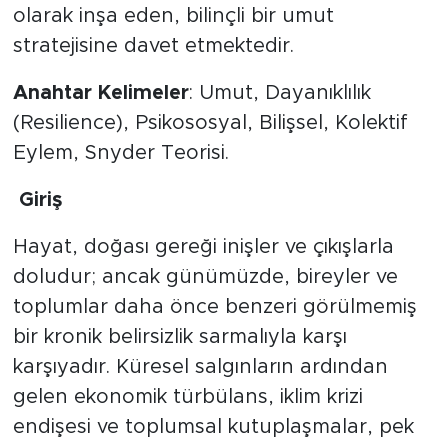
MEDYA KÖŞESİ
olarak inşa eden, bilinçli bir umut
stratejisine davet etmektedir.
FOTO GALERİ
​Anahtar Kelimeler
: Umut, Dayanıklılık
VİDEOLAR
(Resilience), Psikososyal, Bilişsel, Kolektif
Eylem, Snyder Teorisi.
ALINTI YAZARLAR
​
Giriş
SOSYAL MEDYA
​Hayat, doğası gereği inişler ve çıkışlarla
doludur; ancak günümüzde, bireyler ve
toplumlar daha önce benzeri görülmemiş
bir kronik belirsizlik sarmalıyla karşı
karşıyadır. Küresel salgınların ardından
gelen ekonomik türbülans, iklim krizi
endişesi ve toplumsal kutuplaşmalar, pek