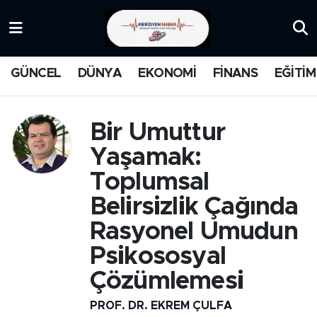
KATEGORİZE EDİLMEMİŞ
Nöbetçi Eczaneler
GÜNCEL
DÜNYA
EKONOMİ
FİNANS
EĞİTİM
EĞİTİM
Hava Durumu
MANŞET
İstanbul Namaz Vakitleri
Bir Umuttur
Yaşamak:
MEDYA
Trafik Durumu
Toplumsal
FİNANS
Süper Lig Puan Durumu ve Fikstür
Belirsizlik Çağında
Rasyonel Umudun
DÜNYA
Tüm Manşetler
Psikososyal
GÜNCEL
Son Dakika Haberleri
Çözümlemesi
KARİKATÜR
Haber Arşivi
PROF. DR. EKREM ÇULFA