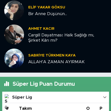
ELIF YAKAR GÖKSU
Bir Anne Düşünün...
AHMET KACIR
Cargill Dayatması: Halk Sağlığı mı,
Şirket Kârı mı?
SABRIYE TÜRKMEN KAYA
ALLAH’A ZAMAN AYIRMAK
Süper Lig Puan Durumu
Süper Lig
#
Takım
O
P