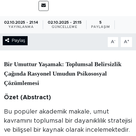
BİLİM-TEKNOLOJİ
02.10.2025 - 21:14
02.10.2025 - 21:15
5
RÖPÖRTAJ
YAYINLANMA
GÜNCELLEME
PAYLAŞIM
Paylaş
-
+
ANALİZ
A
A
NOSTALJİ
Bir Umuttur Yaşamak: Toplumsal Belirsizlik
KULİS
Çağında Rasyonel Umudun Psikososyal
Çözümlemesi
YAZARLAR
Özet (Abstract)
DİNİ
​Bu popüler akademik makale, umut
POLİTİKA
kavramını toplumsal bir dayanıklılık stratejisi
ve bilişsel bir kaynak olarak incelemektedir.
EKONOMİ