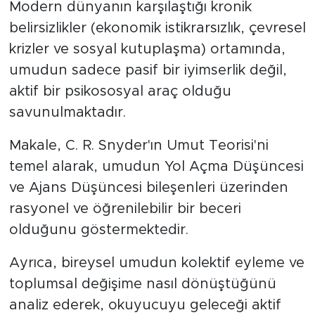
Modern dünyanın karşılaştığı kronik
belirsizlikler (ekonomik istikrarsızlık, çevresel
SPOR
krizler ve sosyal kutuplaşma) ortamında,
KÜLTÜR SANAT
umudun sadece pasif bir iyimserlik değil,
aktif bir psikososyal araç olduğu
YAŞAM
savunulmaktadır.
TARİHTEN GÜNÜMÜZE
Makale, C. R. Snyder'ın Umut Teorisi'ni
temel alarak, umudun Yol Açma Düşüncesi
TARİH
ve Ajans Düşüncesi bileşenleri üzerinden
rasyonel ve öğrenilebilir bir beceri
KADIN
olduğunu göstermektedir.
SAĞLIK
Ayrıca, bireysel umudun kolektif eyleme ve
toplumsal değişime nasıl dönüştüğünü
SİYASET
analiz ederek, okuyucuyu geleceği aktif