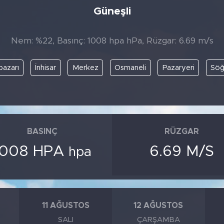
Güneşli
Nem: %22, Basınç: 1008 hpa hPa, Rüzgar: 6.69 m/s
pazarı
İnhisar
Merkez
Osmaneli
Pazaryeri
Söğ
BASINÇ
RÜZGAR
1008 HPA
6.69 M/S
hpa
11 AĞUSTOS
12 AĞUSTOS
SALI
ÇARŞAMBA