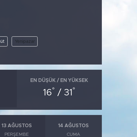
üt
Yenipazar
EN DÜŞÜK / EN YÜKSEK
°
°
16
/ 31
13 AĞUSTOS
14 AĞUSTOS
PERŞEMBE
CUMA