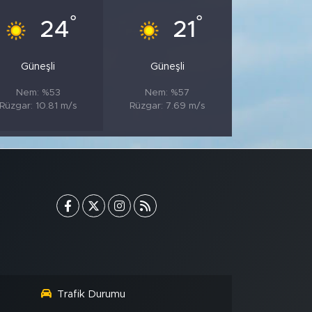
°
°
24
21
Güneşli
Güneşli
Nem: %53
Nem: %57
Rüzgar: 10.81 m/s
Rüzgar: 7.69 m/s
Trafik Durumu