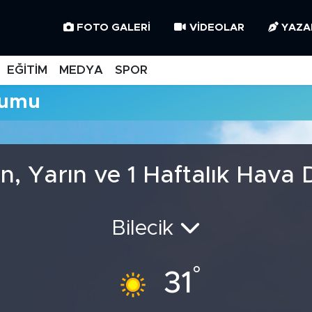
FOTO GALERI
VIDEOLAR
YAZA
EĞİTİM
MEDYA
SPOR
rumu
n, Yarın ve 1 Haftalık Hava
Bilecik
°
31