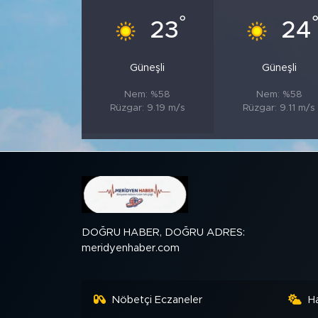
°
23
24
SPOR
Güneşli
Güneşli
KÜLTÜR SANAT
Nem: %58
Nem: %58
YAŞAM
Rüzgar: 9.19 m/s
Rüzgar: 9.11 m/s
TARİHTEN GÜNÜMÜZE
TARİH
KADIN
DOĞRU HABER, DOĞRU ADRES:
meridyenhaber.com
SAĞLIK
SİYASET
Nöbetçi Eczaneler
H