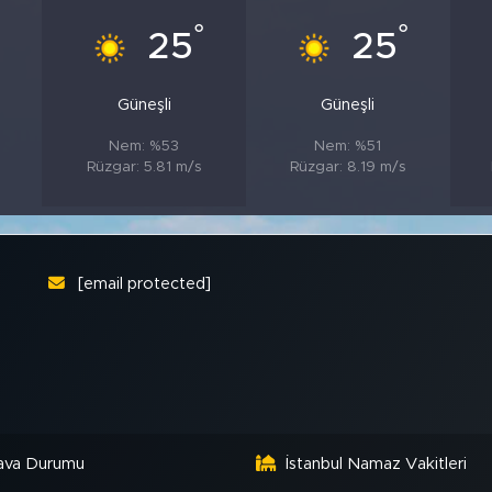
°
°
°
25
25
Güneşli
Güneşli
Nem: %53
Nem: %51
Rüzgar: 5.81 m/s
Rüzgar: 8.19 m/s
[email protected]
ava Durumu
İstanbul Namaz Vakitleri