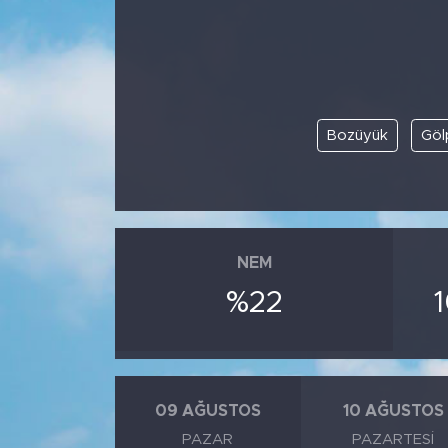
BİLİM-TEKNOLOJİ
RÖPÖRTAJ
Bozüyük
Göl
ANALİZ
NOSTALJİ
KULİS
NEM
YAZARLAR
%22
DİNİ
POLİTİKA
09 AĞUSTOS
10 AĞUSTOS
PAZAR
PAZARTESI
EKONOMİ