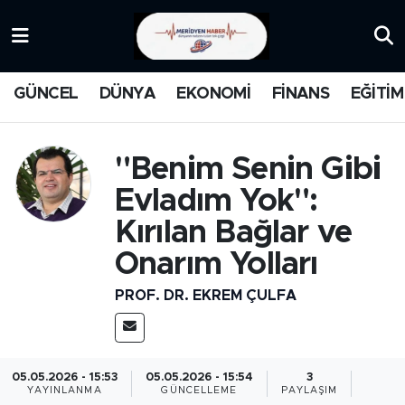
KATEGORİZE EDİLMEMİŞ
Nöbetçi Eczaneler
GÜNCEL
DÜNYA
EKONOMİ
FİNANS
EĞİTİM
EĞİTİM
Hava Durumu
MANŞET
İstanbul Namaz Vakitleri
"Benim Senin Gibi
Evladım Yok":
MEDYA
Trafik Durumu
Kırılan Bağlar ve
FİNANS
Süper Lig Puan Durumu ve Fikstür
Onarım Yolları
PROF. DR. EKREM ÇULFA
DÜNYA
Tüm Manşetler
GÜNCEL
Son Dakika Haberleri
05.05.2026 - 15:53
05.05.2026 - 15:54
3
KARİKATÜR
Haber Arşivi
YAYINLANMA
GÜNCELLEME
PAYLAŞIM