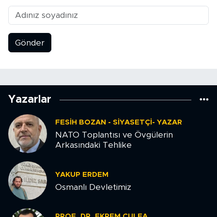
Gönder
Yazarlar
FESIH BOZAN - SIYASETÇI- YAZAR
NATO Toplantısı ve Övgülerin
Arkasındaki Tehlike
YAKUP ERDEM
Osmanlı Devletimiz
PROF. DR. EKREM ÇULFA