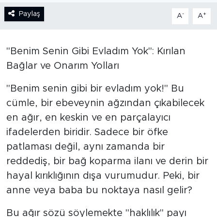
Paylaş
-
+
A
A
BİLİM-TEKNOLOJİ
RÖPÖRTAJ
"Benim Senin Gibi Evladım Yok": Kırılan
Bağlar ve Onarım Yolları
ANALİZ
​"Benim senin gibi bir evladım yok!" Bu
NOSTALJİ
cümle, bir ebeveynin ağzından çıkabilecek
KULİS
en ağır, en keskin ve en parçalayıcı
ifadelerden biridir. Sadece bir öfke
YAZARLAR
patlaması değil, aynı zamanda bir
reddediş, bir bağ koparma ilanı ve derin bir
DİNİ
hayal kırıklığının dışa vurumudur. Peki, bir
anne veya baba bu noktaya nasıl gelir?
POLİTİKA
Bu ağır sözü söylemekte "haklılık" payı
EKONOMİ