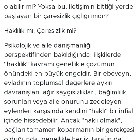
olabilir mi? Yoksa bu, iletişimin bittiği yerde
SPOR
başlayan bir çaresizlik çığlığı mıdır?
KÜLTÜR SANAT
​Haklılık mı, Çaresizlik mi?
​Psikolojik ve aile danışmanlığı
YAŞAM
perspektifinden bakıldığında, ilişkilerde
TARİHTEN GÜNÜMÜZE
"haklılık" kavramı genellikle çözümün
önündeki en büyük engeldir. Bir ebeveyn,
TARİH
evladının toplumsal değerlere aykırı
davranışları, ağır saygısızlıkları, bağımlılık
KADIN
sorunları veya aile onurunu zedeleyen
SAĞLIK
eylemleri karşısında kendini "haklı" bir infial
içinde hissedebilir. Ancak "haklı olmak",
SİYASET
bağları tamamen koparmanın bir gerekçesi
olduğunda, genellikle her iki tarafın da