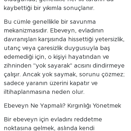
MEDYA KÖŞESİ
kaybettiği bir yıkımla sonuçlanır.
FOTO GALERİ
​Bu cümle genellikle bir savunma
mekanizmasıdır. Ebeveyn, evladının
VİDEOLAR
davranışları karşısında hissettiği yetersizlik,
ALINTI YAZARLAR
utanç veya çaresizlik duygusuyla baş
edemediği için, o kişiyi hayatından ve
SOSYAL MEDYA
zihninden "yok sayarak" acısını dindirmeye
çalışır. Ancak yok saymak, sorunu çözmez;
sadece yaranın üzerini kapatır ve
iltihaplanmasına neden olur.
​Ebeveyn Ne Yapmalı? Kırgınlığı Yönetmek
​Bir ebeveyn için evladını reddetme
noktasına gelmek, aslında kendi