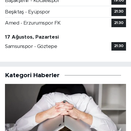
Başakşehir - Kocaelispor
19:00
Beşiktaş - Eyüpspor
21:30
Amed - Erzurumspor FK
21:30
17 Ağustos, Pazartesi
Samsunspor - Göztepe
21:30
Kategori Haberler