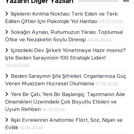
Yazarın Diğer Yazıları
İlişkilerin Kırılma Noktası: Terk Eden ve Terk
Edilen Çiftler İçin Psikolojik Yol Haritası
03.07.2026
Sokağın Aynası, Ruhumuzun Yarası: Toplumsal
Öfke ve Nezaketin Soylu Direnişi
24.06.2026
İçinizdeki Dev Şirketi Yönetmeye Hazır mısınız?
İşte Beden Sarayınızın 100 Stratejik Lideri!
23.06.2026
Beden Sarayının Şifa Şifreleri: Organlarınıza Güç
Veren Muazzam Hücresel Olumlama
17.06.2026
Yeni Bir Çatı, Yeni Bir Başlangıç: Taşınmanın Aile
Dinamikleri Üzerindeki Çok Boyutlu Etkileri ve
Uyum Rehberi
16.06.2026
İlişki Evrelerinin Anatomisi: Flört, Söz, Nişan ve
Evlilik
12.06.2026