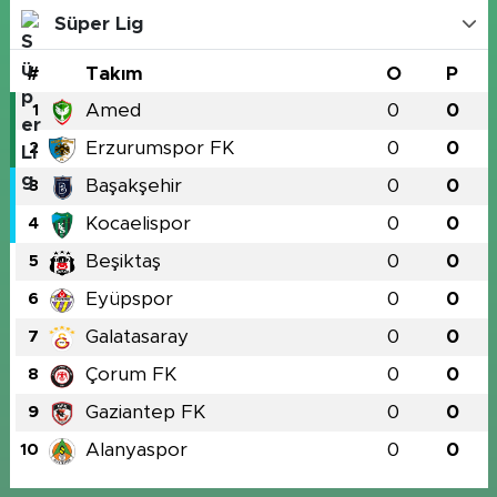
Süper Lig
#
Takım
O
P
Amed
0
0
1
Erzurumspor FK
0
0
2
Başakşehir
0
0
3
Kocaelispor
0
0
4
Beşiktaş
0
0
5
Eyüpspor
0
0
6
Galatasaray
0
0
7
Çorum FK
0
0
8
Gaziantep FK
0
0
9
Alanyaspor
0
0
10