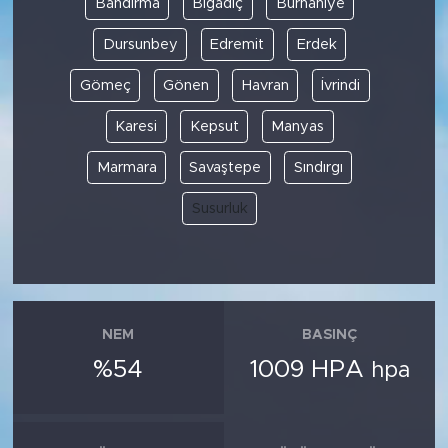
Bandırma
Bigadiç
Burhaniye
Dursunbey
Edremit
Erdek
SPOR
Gömeç
Gönen
Havran
İvrindi
KÜLTÜR SANAT
Karesi
Kepsut
Manyas
YAŞAM
Marmara
Savaştepe
Sındırgı
TARİHTEN GÜNÜMÜZE
Susurluk
TARİH
KADIN
NEM
BASINÇ
SAĞLIK
%54
1009 HPA
hpa
SİYASET