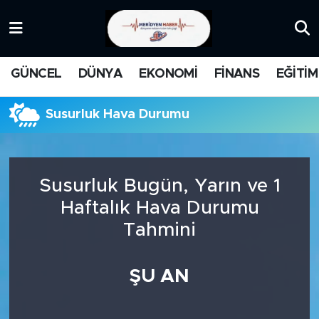
KATEGORİZE EDİLMEMİŞ
Nöbetçi Eczaneler
GÜNCEL
DÜNYA
EKONOMİ
FİNANS
EĞİTİM
EĞİTİM
Hava Durumu
Susurluk Hava Durumu
MANŞET
İstanbul Namaz Vakitleri
MEDYA
Trafik Durumu
Susurluk Bugün, Yarın ve 1
FİNANS
Süper Lig Puan Durumu ve Fikstür
Haftalık Hava Durumu
Tahmini
DÜNYA
Tüm Manşetler
GÜNCEL
Son Dakika Haberleri
ŞU AN
KARİKATÜR
Haber Arşivi