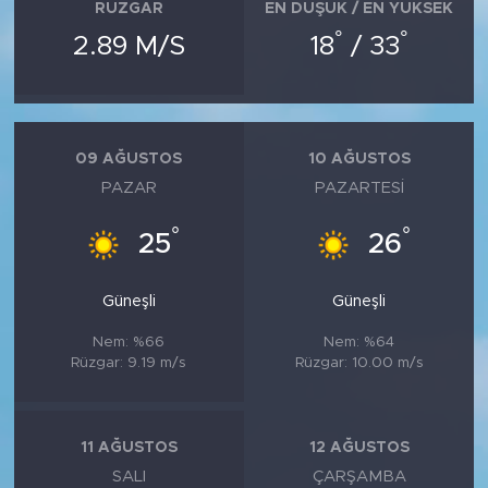
MEDYA KÖŞESİ
RÜZGAR
EN DÜŞÜK / EN YÜKSEK
°
°
2.89 M/S
18
/ 33
FOTO GALERİ
VİDEOLAR
09 AĞUSTOS
10 AĞUSTOS
ALINTI YAZARLAR
PAZAR
PAZARTESI
SOSYAL MEDYA
°
°
25
26
Güneşli
Güneşli
Nem: %66
Nem: %64
Rüzgar: 9.19 m/s
Rüzgar: 10.00 m/s
11 AĞUSTOS
12 AĞUSTOS
SALI
ÇARŞAMBA