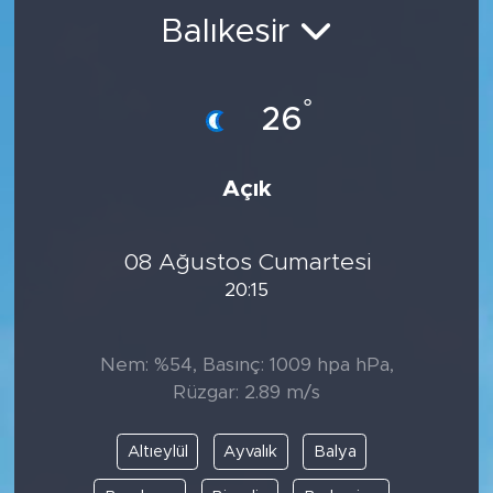
Balıkesir
BİLİM-TEKNOLOJİ
RÖPÖRTAJ
°
26
ANALİZ
Açık
NOSTALJİ
08 Ağustos Cumartesi
KULİS
20:15
YAZARLAR
Nem: %54, Basınç: 1009 hpa hPa,
DİNİ
Rüzgar: 2.89 m/s
POLİTİKA
Altıeylül
Ayvalık
Balya
EKONOMİ