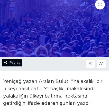
BİLİM-TEKNOLOJİ
RÖPÖRTAJ
ANALİZ
NOSTALJİ
KULİS
Paylaş
-
+
A
A
YAZARLAR
Yeniçağ yazarı Arslan Bulut
''Yalakalık, bir
DİNİ
ülkeyi nasıl batırır?'' başlıklı makalesinde
POLİTİKA
yalakalığın ülkeyi batırma noktasına
getirdiğini ifade ederen şunları yazdı:
EKONOMİ