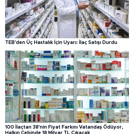
TEB'den Üç Hastalık İçin Uyarı: İlaç Satışı Durdu
100 İlaçtan 38'nin Fiyat Farkını Vatandaş Ödüyor,
Halkın Cebinde 18 Milyar TL Çıkacak