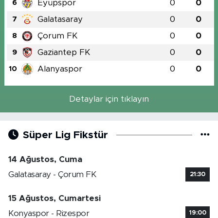
Eyüpspor
0
0
6
Galatasaray
0
0
7
Çorum FK
0
0
8
Gaziantep FK
0
0
9
Alanyaspor
0
0
10
Detaylar için tıklayın
Süper Lig Fikstür
14 Ağustos, Cuma
Galatasaray - Çorum FK
21:30
15 Ağustos, Cumartesi
Konyaspor - Rizespor
19:00