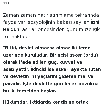
MEDYA KÖŞESİ
***
FOTO GALERİ
Zaman zaman hatırlatırım ama tekrarında
fayda var; sosyolojinin babası sayılan
İbni
VİDEOLAR
Haldun
, asırlar öncesinden günümüze ışık
tutmaktadır:
ALINTI YAZARLAR
"
Bil ki, devlet olmazsa olmaz iki temel
SOSYAL MEDYA
üzerinde kuruludur. Birincisi asker (ordu)
olarak ifade edilen güç, kuvvet ve
asabiyettir. İkincisi ise askeri ayakta tutan
ve devletin ihtiyaçlarını gideren mal ve
paradır. İşte devlette görülecek bozulma
bu iki temelden başlar.
Hükümdar, iktidarda kendisine ortak