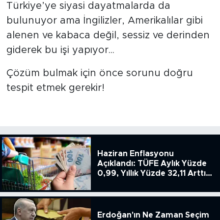
Türkiye’ye siyasi dayatmalarda da
bulunuyor ama İngilizler, Amerikalılar gibi
alenen ve kabaca değil, sessiz ve derinden
giderek bu işi yapıyor...
Çözüm bulmak için önce sorunu doğru
tespit etmek gerekir!
Haziran Enflasyonu
Açıklandı: TÜFE Aylık Yüzde
0,99, Yıllık Yüzde 32,11 Arttı,
ENSAG: Tüfe 1.94 Yıllık Yüzde
51.49
Erdoğan'ın Ne Zaman Seçim