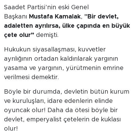
Saadet Partisi’nin eski Genel
SPOR
Başkanı
Mustafa Kamalak
,
"Bir devlet,
adaletten ayrılırsa, ülke çapında en büyük
KÜLTÜR SANAT
çete olur”
demişti.
YAŞAM
Hukukun siyasallaşması, kuvvetler
ayrılığının ortadan kaldırılarak yargının
TARİHTEN GÜNÜMÜZE
yasama ve yargının, yürütmenin emrine
verilmesi demektir.
TARİH
Böyle bir durumda, devletin bütün kurum
KADIN
ve kuruluşları, idare edenlerin elinde
SAĞLIK
oyuncak olur! Daha da ötesi böyle bir
devlet, emperyalist çetelerin de kuklası
SİYASET
olur!