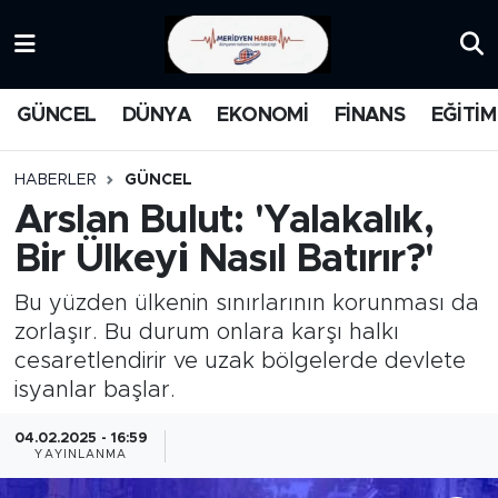
KATEGORİZE EDİLMEMİŞ
Nöbetçi Eczaneler
GÜNCEL
DÜNYA
EKONOMİ
FİNANS
EĞİTİM
EĞİTİM
Hava Durumu
HABERLER
GÜNCEL
MANŞET
İstanbul Namaz Vakitleri
Arslan Bulut: 'Yalakalık,
Bir Ülkeyi Nasıl Batırır?'
MEDYA
Trafik Durumu
Bu yüzden ülkenin sınırlarının korunması da
FİNANS
Süper Lig Puan Durumu ve Fikstür
zorlaşır. Bu durum onlara karşı halkı
cesaretlendirir ve uzak bölgelerde devlete
DÜNYA
Tüm Manşetler
isyanlar başlar.
GÜNCEL
Son Dakika Haberleri
04.02.2025 - 16:59
YAYINLANMA
KARİKATÜR
Haber Arşivi