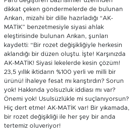
Parti değiştiren bazı isimler üzerinden
dikkat çeken göndermelerde de bulunan
Arıkan, mizahi bir dille hazırladığı “AK-
MATİK” benzetmesiyle siyasi ahlak
eleştirisinde bulunan Arıkan, şunları
kaydetti: “Bir rozet değişikliğiyle herkesin
aklandığı bir düzen oluştu. İşte! Karşınızda
AK-MATİK! Siyasi lekelerde kesin çözüm!
23,5 yıllık iktidarın %100 yerli ve milli bir
ürünü! İhaleye fesat mı karıştırdın? Sorun
yok! Hakkında yolsuzluk iddiası mı var?
Önemi yok! Usulsüzlükle mi suçlanıyorsun?
Hiç dert etme! AK-MATİK var! Bir yıkamada,
bir rozet değişikliği ile her şey bir anda
tertemiz oluveriyor!