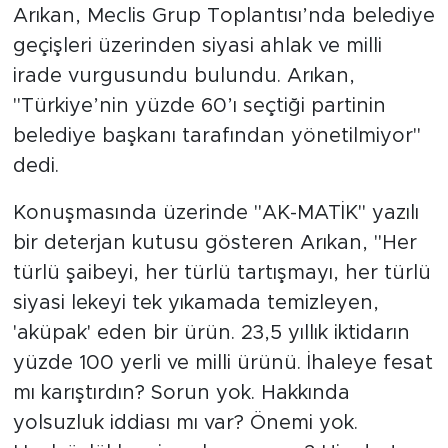
MEDYA KÖŞESİ
Arıkan, Meclis Grup Toplantısı’nda belediye
geçişleri üzerinden siyasi ahlak ve milli
FOTO GALERİ
irade vurgusundu bulundu. Arıkan,
"Türkiye’nin yüzde 60’ı seçtiği partinin
VİDEOLAR
belediye başkanı tarafından yönetilmiyor"
ALINTI YAZARLAR
dedi.
SOSYAL MEDYA
Konuşmasında üzerinde "AK-MATİK" yazılı
bir deterjan kutusu gösteren Arıkan, "Her
türlü şaibeyi, her türlü tartışmayı, her türlü
siyasi lekeyi tek yıkamada temizleyen,
'aküpak' eden bir ürün. 23,5 yıllık iktidarın
yüzde 100 yerli ve milli ürünü. İhaleye fesat
mı karıştırdın? Sorun yok. Hakkında
yolsuzluk iddiası mı var? Önemi yok.