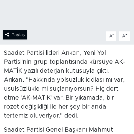
SPOR
KÜLTÜR SANAT
Paylaş
-
+
A
A
YAŞAM
Saadet Partisi lideri Arıkan, Yeni Yol
TARİHTEN GÜNÜMÜZE
Partisi'nin grup toplantısında kürsüye AK-
MATİK yazılı deterjan kutusuyla çıktı.
TARİH
Arıkan, "Hakkında yolsuzluk iddiası mı var,
usulsüzlükle mi suçlanıyorsun? Hiç dert
KADIN
etme 'AK-MATİK' var. Bir yıkamada, bir
SAĞLIK
rozet değişikliği ile her şey bir anda
tertemiz oluveriyor." dedi.
SİYASET
Saadet Partisi Genel Başkanı Mahmut