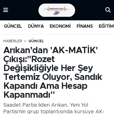
KATEGORİZE EDİLMEMİŞ
Nöbetçi Eczaneler
GÜNCEL
DÜNYA
EKONOMİ
FİNANS
EĞİTİM
EĞİTİM
Hava Durumu
HABERLER
GÜNCEL
MANŞET
İstanbul Namaz Vakitleri
Arıkan’dan 'AK-MATİK'
Çıkışı:''Rozet
MEDYA
Trafik Durumu
Değişikliğiyle Her Şey
FİNANS
Süper Lig Puan Durumu ve Fikstür
Tertemiz Oluyor, Sandık
Kapandı Ama Hesap
DÜNYA
Tüm Manşetler
Kapanmadı"
GÜNCEL
Son Dakika Haberleri
Saadet Partisi lideri Arıkan, Yeni Yol
KARİKATÜR
Haber Arşivi
Partisi'nin grup toplantısında kürsüye AK-