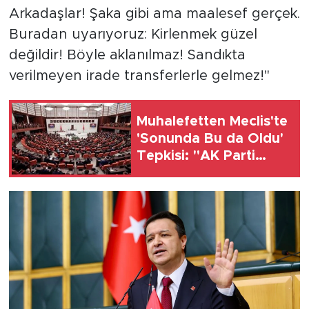
Arkadaşlar! Şaka gibi ama maalesef gerçek.
Buradan uyarıyoruz: Kirlenmek güzel
değildir! Böyle aklanılmaz! Sandıkta
verilmeyen irade transferlerle gelmez!"
Muhalefetten Meclis'te
'Sonunda Bu da Oldu'
Tepkisi: "AK Parti
Mahkeme Kararına
Uymamak İçin Kanun
Çıkardı"