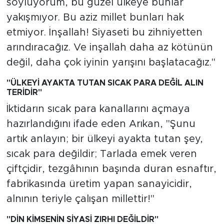
söylüyorum, bu güzel ülkeye bunlar
yakışmıyor. Bu aziz millet bunları hak
etmiyor. İnşallah! Siyaseti bu zihniyetten
arındıracağız. Ve inşallah daha az kötünün
değil, daha çok iyinin yarışını başlatacağız."
"
Ü
LKEYİ AYAKTA TUTAN SICAK PARA DEĞİL ALIN
TERİDİR"
İktidarın sıcak para kanallarını açmaya
hazırlandığını ifade eden Arıkan, "Şunu
artık anlayın; bir ülkeyi ayakta tutan şey,
sıcak para değildir; Tarlada emek veren
çiftçidir, tezgâhının başında duran esnaftır,
fabrikasında üretim yapan sanayicidir,
alnının teriyle çalışan millettir!"
"DİN KİMSENİN SİYASİ ZIRHI DEĞİLDİR"