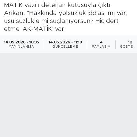
MATİK yazılı deterjan kutusuyla çıktı.
BİLİM-TEKNOLOJİ
Arıkan, "Hakkında yolsuzluk iddiası mı var,
usulsüzlükle mi suçlanıyorsun? Hiç dert
RÖPÖRTAJ
etme 'AK-MATİK' var.
ANALİZ
14.05.2026 - 10:35
14.05.2026 - 11:19
4
12
YAYINLANMA
GÜNCELLEME
PAYLAŞIM
GÖSTER
NOSTALJİ
KULİS
YAZARLAR
DİNİ
POLİTİKA
EKONOMİ