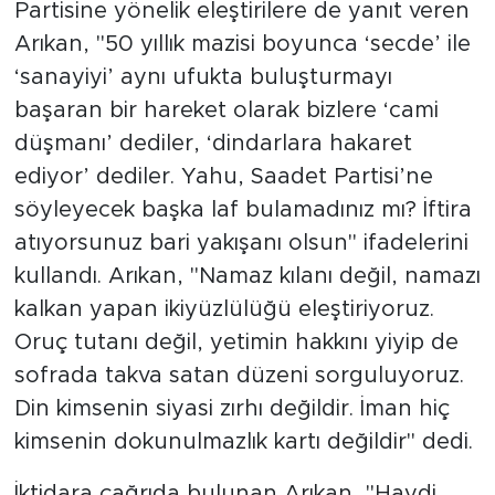
Partisine yönelik eleştirilere de yanıt veren
Arıkan, "50 yıllık mazisi boyunca ‘secde’ ile
‘sanayiyi’ aynı ufukta buluşturmayı
başaran bir hareket olarak bizlere ‘cami
düşmanı’ dediler, ‘dindarlara hakaret
ediyor’ dediler. Yahu, Saadet Partisi’ne
söyleyecek başka laf bulamadınız mı? İftira
atıyorsunuz bari yakışanı olsun" ifadelerini
kullandı. Arıkan, "Namaz kılanı değil, namazı
kalkan yapan ikiyüzlülüğü eleştiriyoruz.
Oruç tutanı değil, yetimin hakkını yiyip de
sofrada takva satan düzeni sorguluyoruz.
Din kimsenin siyasi zırhı değildir. İman hiç
kimsenin dokunulmazlık kartı değildir" dedi.
İktidara çağrıda bulunan Arıkan, "Haydi