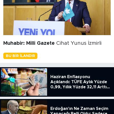
Muhabir: Milli Gazete
Cihat Yunus İzmirli
BU BIR İLANDIR
Haziran Enflasyonu
Açıklandı: TÜFE Aylık Yüzde
0,99, Yıllık Yüzde 32,11 Arttı,
ENSAG: Tüfe 1.94 Yıllık Yüzde
51.49
Erdoğan'ın Ne Zaman Seçim
Yapacağı Belli Oldu: Sadece