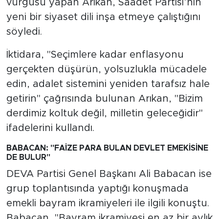
vurgusu yapan Arıkan, Saadet Partisi’nin
yeni bir siyaset dili inşa etmeye çalıştığını
söyledi.
İktidara, "Seçimlere kadar enflasyonu
gerçekten düşürün, yolsuzlukla mücadele
edin, adalet sistemini yeniden tarafsız hale
getirin" çağrısında bulunan Arıkan, "Bizim
derdimiz koltuk değil, milletin geleceğidir"
ifadelerini kullandı.
BABACAN: "FAİZE PARA BULAN DEVLET EMEKİSİNE
DE BULUR"
DEVA Partisi Genel Başkanı Ali Babacan ise
grup toplantısında yaptığı konuşmada
emekli bayram ikramiyeleri ile ilgili konuştu.
Babacan, "Bayram ikramiyesi en az bir aylık