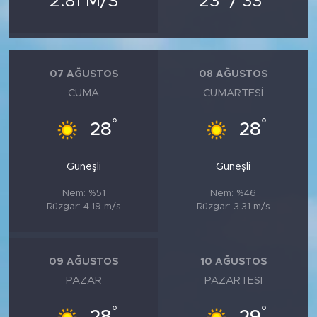
2.81 M/S
23
/ 33
MEDYA KÖŞESİ
FOTO GALERİ
07 AĞUSTOS
08 AĞUSTOS
VİDEOLAR
CUMA
CUMARTESI
ALINTI YAZARLAR
°
°
28
28
SOSYAL MEDYA
Güneşli
Güneşli
Nem: %51
Nem: %46
Rüzgar: 4.19 m/s
Rüzgar: 3.31 m/s
09 AĞUSTOS
10 AĞUSTOS
PAZAR
PAZARTESI
°
°