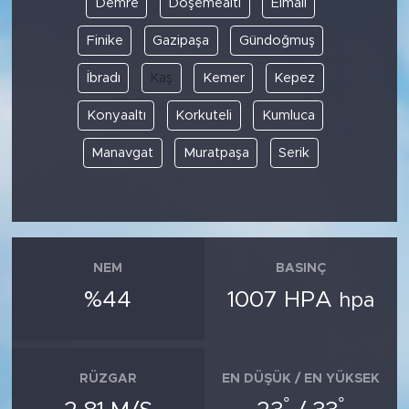
Demre
Döşemealtı
Elmalı
Finike
Gazipaşa
Gündoğmuş
SPOR
İbradı
Kaş
Kemer
Kepez
KÜLTÜR SANAT
Konyaaltı
Korkuteli
Kumluca
YAŞAM
Manavgat
Muratpaşa
Serik
TARİHTEN GÜNÜMÜZE
TARİH
NEM
BASINÇ
KADIN
%44
1007 HPA
hpa
SAĞLIK
SİYASET
RÜZGAR
EN DÜŞÜK / EN YÜKSEK
°
°