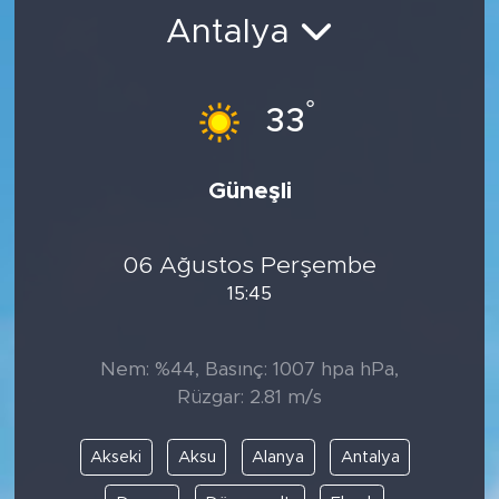
Antalya
BİLİM-TEKNOLOJİ
RÖPÖRTAJ
°
33
ANALİZ
Güneşli
NOSTALJİ
06 Ağustos Perşembe
KULİS
15:45
YAZARLAR
Nem: %44, Basınç: 1007 hpa hPa,
DİNİ
Rüzgar: 2.81 m/s
POLİTİKA
Akseki
Aksu
Alanya
Antalya
EKONOMİ