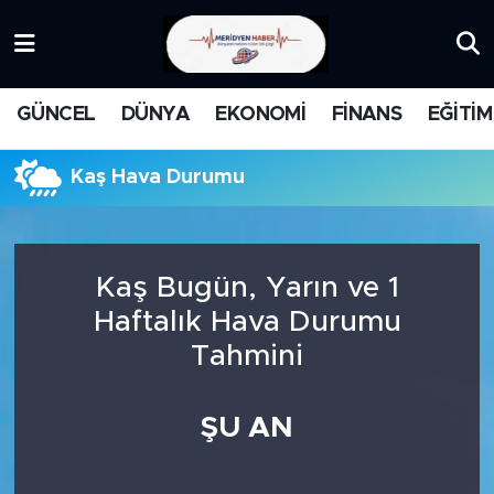
KATEGORİZE EDİLMEMİŞ
Nöbetçi Eczaneler
GÜNCEL
DÜNYA
EKONOMİ
FİNANS
EĞİTİM
EĞİTİM
Hava Durumu
Kaş Hava Durumu
MANŞET
İstanbul Namaz Vakitleri
MEDYA
Trafik Durumu
Kaş Bugün, Yarın ve 1
FİNANS
Süper Lig Puan Durumu ve Fikstür
Haftalık Hava Durumu
Tahmini
DÜNYA
Tüm Manşetler
GÜNCEL
Son Dakika Haberleri
ŞU AN
KARİKATÜR
Haber Arşivi