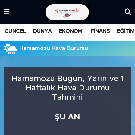
KATEGORİZE EDİLMEMİŞ
Nöbetçi Eczaneler
GÜNCEL
DÜNYA
EKONOMİ
FİNANS
EĞİTİM
EĞİTİM
Hava Durumu
Hamamözü Hava Durumu
MANŞET
İstanbul Namaz Vakitleri
MEDYA
Trafik Durumu
Hamamözü Bugün, Yarın ve 1
FİNANS
Süper Lig Puan Durumu ve Fikstür
Haftalık Hava Durumu
Tahmini
DÜNYA
Tüm Manşetler
GÜNCEL
Son Dakika Haberleri
ŞU AN
KARİKATÜR
Haber Arşivi