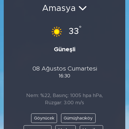
Amasya
BİLİM-TEKNOLOJİ
RÖPÖRTAJ
°
33
ANALİZ
Güneşli
NOSTALJİ
08 Ağustos Cumartesi
KULİS
16:30
YAZARLAR
Nem: %22, Basınç: 1005 hpa hPa,
DİNİ
Rüzgar: 3.00 m/s
POLİTİKA
Göynücek
Gümüşhacıköy
EKONOMİ