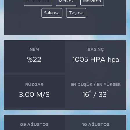
Hamamözü
Merkez
Merzifon
Suluova
Taşova
SPOR
KÜLTÜR SANAT
YAŞAM
NEM
BASINÇ
TARİHTEN GÜNÜMÜZE
%22
1005 HPA
hpa
TARİH
RÜZGAR
EN DÜŞÜK / EN YÜKSEK
KADIN
°
°
3.00 M/S
16
/ 33
SAĞLIK
SİYASET
09 AĞUSTOS
10 AĞUSTOS