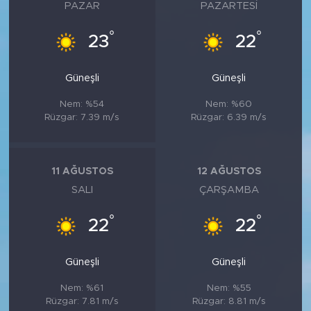
MEDYA KÖŞESİ
PAZAR
PAZARTESI
°
°
23
22
FOTO GALERİ
VİDEOLAR
Güneşli
Güneşli
Nem: %54
Nem: %60
ALINTI YAZARLAR
Rüzgar: 7.39 m/s
Rüzgar: 6.39 m/s
SOSYAL MEDYA
11 AĞUSTOS
12 AĞUSTOS
SALI
ÇARŞAMBA
°
°
22
22
Güneşli
Güneşli
Nem: %61
Nem: %55
Rüzgar: 7.81 m/s
Rüzgar: 8.81 m/s