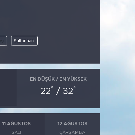
hşi
Sultanhanı
EN DÜŞÜK / EN YÜKSEK
°
°
22
/ 32
11 AĞUSTOS
12 AĞUSTOS
SALI
ÇARŞAMBA