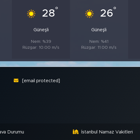
°
°
°
28
26
Güneşli
Güneşli
Nem: %39
Nem: %41
Rüzgar: 10.00 m/s
Rüzgar: 11.00 m/s
[email protected]
ava Durumu
İstanbul Namaz Vakitleri