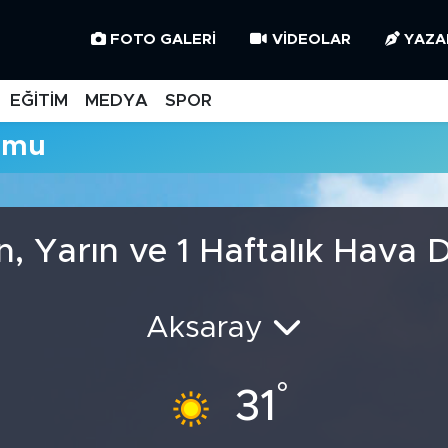
FOTO GALERI
VIDEOLAR
YAZA
EĞİTİM
MEDYA
SPOR
umu
n, Yarın ve 1 Haftalık Hava
Aksaray
°
31