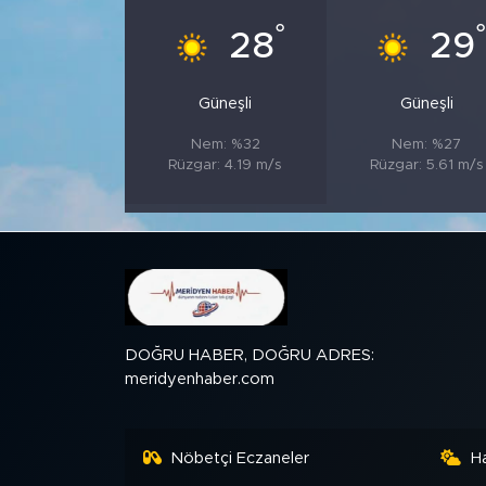
°
28
29
SPOR
Güneşli
Güneşli
KÜLTÜR SANAT
Nem: %32
Nem: %27
YAŞAM
Rüzgar: 4.19 m/s
Rüzgar: 5.61 m/s
TARİHTEN GÜNÜMÜZE
TARİH
KADIN
DOĞRU HABER, DOĞRU ADRES:
meridyenhaber.com
SAĞLIK
SİYASET
Nöbetçi Eczaneler
H