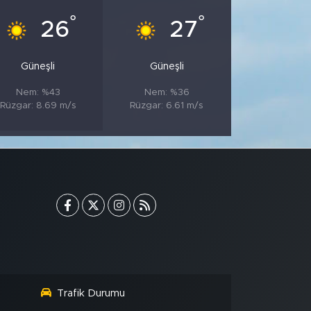
°
°
26
27
Güneşli
Güneşli
Nem: %43
Nem: %36
Rüzgar: 8.69 m/s
Rüzgar: 6.61 m/s
Trafik Durumu