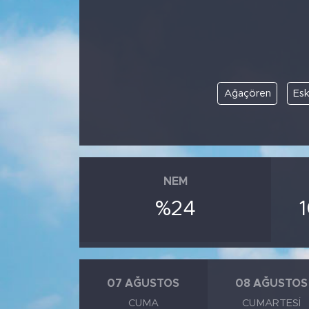
BİLİM-TEKNOLOJİ
RÖPÖRTAJ
Ağaçören
Esk
ANALİZ
NOSTALJİ
KULİS
NEM
YAZARLAR
%24
DİNİ
POLİTİKA
07 AĞUSTOS
08 AĞUSTOS
CUMA
CUMARTESI
EKONOMİ