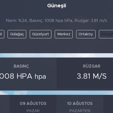
Güneşli
Nem: %24, Basınç: 1008 hpa hPa, Rüzgar: 3.81 m/s
il
Gülağaç
Güzelyurt
Merkez
Ortaköy
Sarıya
BASINÇ
RÜZGAR
1008 HPA
3.81 M/S
hpa
09 AĞUSTOS
10 AĞUSTOS
PAZAR
PAZARTESI