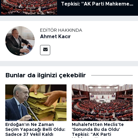
Tepkisi: "AK Parti Mahkeme
Kararına Uymamak İçin
Kanun Çıkardı"
EDITÖR HAKKINDA
Ahmet Kacır
Bunlar da ilginizi çekebilir
Erdoğan'ın Ne Zaman
Muhalefetten Meclis'te
Seçim Yapacağı Belli Oldu:
'Sonunda Bu da Oldu'
Sadece 37 Vekil Kaldı
Tepkisi: "AK Parti