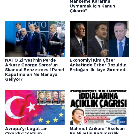
Mahkeme Kararına
Uymamak İçin Kanun
Çıkardı"
NATO Zirvesi’nin Perde
Ekonomiyi Kim Çözer
Arkası: George Soros’un
Anketinde Ezber Bozuldu:
Skandal Benzetmesi! Panel
Erdoğan İlk İkiye Giremedi
Kapatmaları Ne Manaya
Geliyor?
Avrupa'yı Lugattan
Mahmut Arıkan: "Aselsan
Çıkardık: 'Katılım
Bu Milletin Bağımsızlık