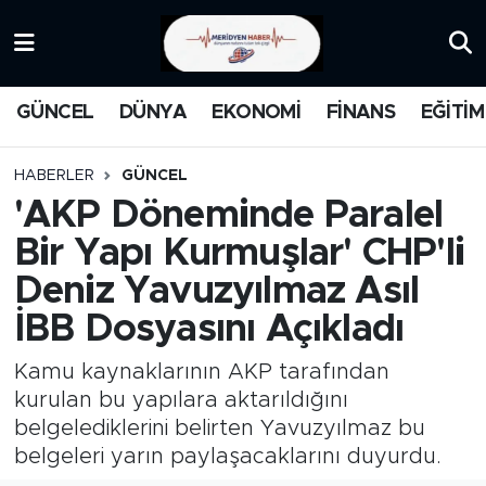
KATEGORİZE EDİLMEMİŞ
Nöbetçi Eczaneler
GÜNCEL
DÜNYA
EKONOMİ
FİNANS
EĞİTİM
EĞİTİM
Hava Durumu
HABERLER
GÜNCEL
MANŞET
İstanbul Namaz Vakitleri
'AKP Döneminde Paralel
Bir Yapı Kurmuşlar' CHP'li
MEDYA
Trafik Durumu
Deniz Yavuzyılmaz Asıl
FİNANS
Süper Lig Puan Durumu ve Fikstür
İBB Dosyasını Açıkladı
DÜNYA
Tüm Manşetler
Kamu kaynaklarının AKP tarafından
kurulan bu yapılara aktarıldığını
GÜNCEL
Son Dakika Haberleri
belgelediklerini belirten Yavuzyılmaz bu
belgeleri yarın paylaşacaklarını duyurdu.
KARİKATÜR
Haber Arşivi