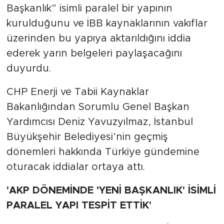
Başkanlık” isimli paralel bir yapının
kurulduğunu ve İBB kaynaklarının vakıflar
SPOR
üzerinden bu yapıya aktarıldığını iddia
KÜLTÜR SANAT
ederek yarın belgeleri paylaşacağını
duyurdu.
YAŞAM
CHP Enerji ve Tabii Kaynaklar
TARİHTEN GÜNÜMÜZE
Bakanlığından Sorumlu Genel Başkan
Yardımcısı Deniz Yavuzyılmaz, İstanbul
TARİH
Büyükşehir Belediyesi’nin geçmiş
KADIN
dönemleri hakkında Türkiye gündemine
oturacak iddialar ortaya attı.
SAĞLIK
'AKP DÖNEMİNDE 'YENİ BAŞKANLIK' İSİMLİ
SİYASET
PARALEL YAPI TESPİT ETTİK'