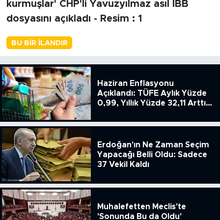
BU BIR İLANDIR
Haziran Enflasyonu
Açıklandı: TÜFE Aylık Yüzde
0,99, Yıllık Yüzde 32,11 Arttı,
ENSAG: Tüfe 1.94 Yıllık Yüzde
51.49
Erdoğan'ın Ne Zaman Seçim
Yapacağı Belli Oldu: Sadece
37 Vekil Kaldı
Muhalefetten Meclis'te
'Sonunda Bu da Oldu'