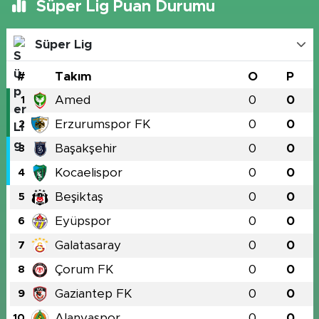
Süper Lig Puan Durumu
Süper Lig
#
Takım
O
P
Amed
0
0
1
Erzurumspor FK
0
0
2
Başakşehir
0
0
3
Kocaelispor
0
0
4
Beşiktaş
0
0
5
Eyüpspor
0
0
6
Galatasaray
0
0
7
Çorum FK
0
0
8
Gaziantep FK
0
0
9
Alanyaspor
0
0
10