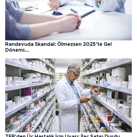
Randevuda Skandal: Ölmezsen 2025’te Gel
Dönemi...
TEB'den Üç Hastalık İçin Uyarı: İlaç Satışı Durdu