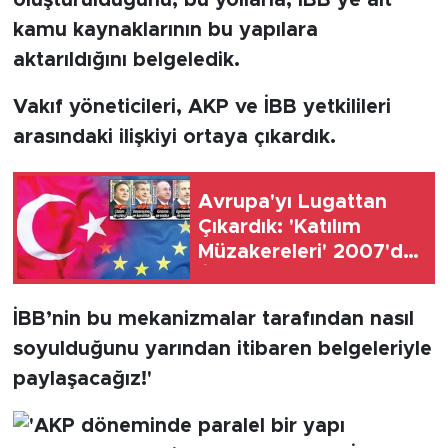
kamu kaynaklarının bu yapılara
aktarıldığını belgeledik.
Vakıf yöneticileri, AKP ve İBB yetkilileri
arasındaki ilişkiyi ortaya çıkardık.
Avrupa'yı Lugattan
Çıkardık: 'Katılım
Müzakereleri' 2007'de,
'İlerleme Raporu'
2015'te Kullanıldı
İBB’nin bu mekanizmalar tarafından nasıl
soyulduğunu yarından itibaren belgeleriyle
paylaşacağız!'