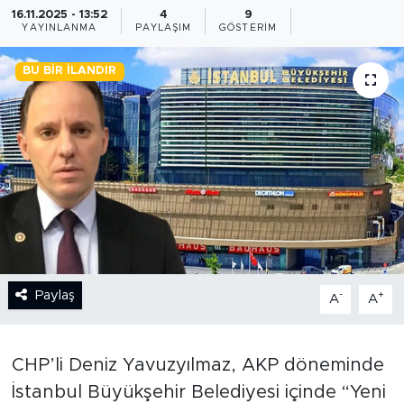
16.11.2025 - 13:52
4
9
YAYINLANMA
PAYLAŞIM
GÖSTERIM
BİLİM-TEKNOLOJİ
BU BIR İLANDIR
RÖPÖRTAJ
ANALİZ
NOSTALJİ
KULİS
YAZARLAR
Paylaş
-
+
A
A
DİNİ
POLİTİKA
CHP’li Deniz Yavuzyılmaz, AKP döneminde
İstanbul Büyükşehir Belediyesi içinde “Yeni
EKONOMİ