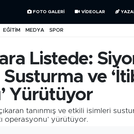
FOTO GALERI
VIDEOLAR
YAZA
EĞİTİM
MEDYA
SPOR
ra Listede: Siyoni
ri Susturma ve ‘İt
’ Yürütüyor
ıkaran tanınmış ve etkili isimleri sustu
tı operasyonu’ yürütüyor.