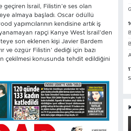
geçiren İsrail, Filistin’e ses olan
G
steye almaya başladı. Oscar ödüllü
1
d yapımcılarının kendisine artık iş
dayanamayan rapçi Kanye West İsrail’den
B
isteye son eklenen kişi Javier Bardem
B
 ve özgür Filistin’ dediği için bazı
A
n çekilmesi konusunda tehdit edildiğini
1
S