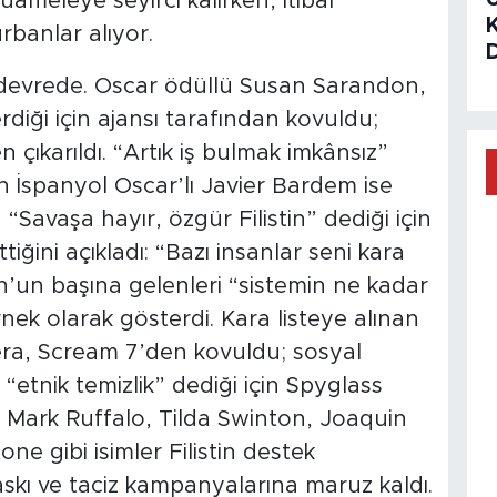
ameleye seyirci kalırken, itibar
rbanlar alıyor.
 devrede. Oscar ödüllü Susan Sarandon,
rdiği için ajansı tarafından kovuldu;
çıkarıldı. “Artık iş bulmak imkânsız”
n İspanyol Oscar’lı Javier Bardem ise
“Savaşa hayır, özgür Filistin” dediği için
iğini açıkladı: “Bazı insanlar seni kara
n’un başına gelenleri “sistemin ne kadar
ek olarak gösterdi. Kara listeye alınan
rera, Scream 7’den kovuldu; sosyal
etnik temizlik” dediği için Spyglass
. Mark Ruffalo, Tilda Swinton, Joaquin
 gibi isimler Filistin destek
baskı ve taciz kampanyalarına maruz kaldı.