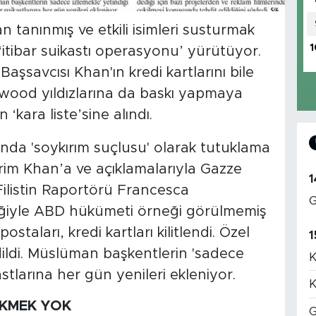
n tanınmış ve etkili isimleri susturmak
1
‘itibar suikastı operasyonu’ yürütüyor.
şsavcısı Khan'ın kredi kartlarını bile
llywood yıldızlarına da baskı yapmaya
‘kara liste’sine alındı.
nda 'soykırım suçlusu' olarak tutuklama
rim Khan’a ve açıklamalarıyla Gazze
1
listin Raportörü Francesca
G
teğiyle ABD hükümeti örneği görülmemiş
ostaları, kredi kartları kilitlendi. Özel
1
ildi. Müslüman başkentlerin 'sadece
K
astlarına her gün yenileri ekleniyor.
K
KMEK YOK
G