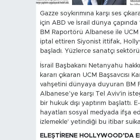
Gazze soykırımına karşı ses çıkara
SPOR
için ABD ve İsrail dünya çapında 
KÜLTÜR SANAT
BM Raportörü Albanese ile UCM Ba
iptal ettiren Siyonist ittifak, Ho
YAŞAM
başladı. Yüzlerce sanatçı sektörün 
TARİHTEN GÜNÜMÜZE
İsrail Başbakanı Netanyahu hakkı
kararı çıkaran UCM Başsavcısı Ka
TARİH
vahşetini dünyaya duyuran BM Fi
Albanese’ye karşı Tel Aviv'in is
KADIN
bir hukuk dışı yaptırım başlattı. E-p
SAĞLIK
hayatları sosyal medyada ifşa ed
izlemekle' yetindiği bu itibar suik
SİYASET
ELEŞTİRENE HOLLYWOOD’DA E