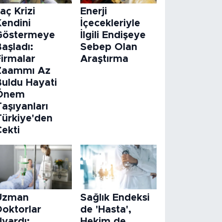
laç Krizi
Enerji
Kendini
İçecekleriyle
Göstermeye
İlgili Endişeye
aşladı:
Sebep Olan
Firmalar
Araştırma
Zaammı Az
Buldu Hayati
Önem
aşıyanları
Türkiye'den
Çekti
Uzman
Sağlık Endeksi
Doktorlar
de 'Hasta',
Uyardı:
Hekim de