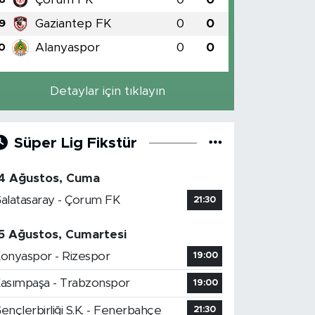
Gaziantep FK
0
0
9
Alanyaspor
0
0
0
Detaylar için tıklayın
Süper Lig Fikstür
4 Ağustos, Cuma
alatasaray - Çorum FK
21:30
5 Ağustos, Cumartesi
onyaspor - Rizespor
19:00
asımpaşa - Trabzonspor
19:00
ençlerbirliği S.K. - Fenerbahçe
21:30