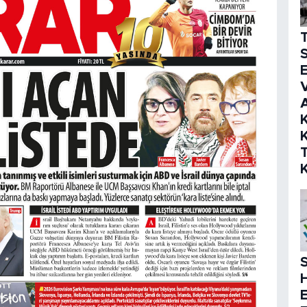
S
E
V
K
K
S