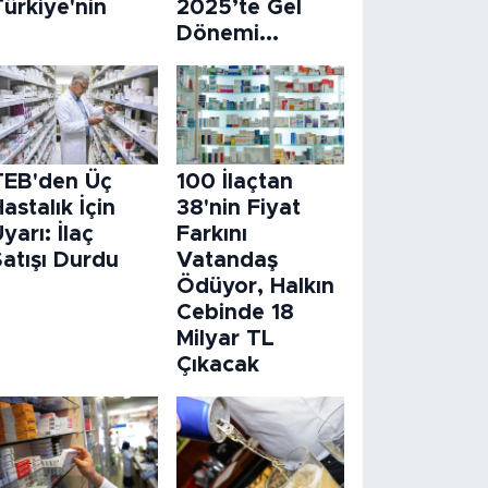
ürkiye'nin
2025’te Gel
Dönemi...
TEB'den Üç
100 İlaçtan
astalık İçin
38'nin Fiyat
yarı: İlaç
Farkını
atışı Durdu
Vatandaş
Ödüyor, Halkın
Cebinde 18
Milyar TL
Çıkacak