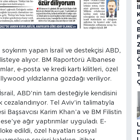
İ
B
soykırım yapan İsrail ve destekçisi ABD,
 listeye alıyor. BM Raportörü Albanese
T
ar, e-posta ve kredi kartı kilitleri, özel
lywood yıldızlarına gözdağı veriliyor.
 İsrail, ABD’nin tam desteğiyle kendisini
 cezalandırıyor. Tel Aviv’in talimatıyla
 Başsavcısı Karim Khan’a ve BM Filistin
e’ye ağır yaptırımlar uyguladı. E-
 bloke edildi, özel hayatları sosyal