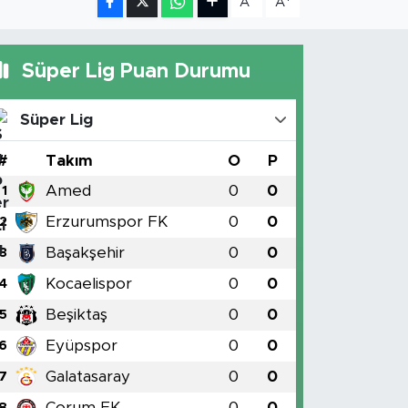
A
A
Süper Lig Puan Durumu
Süper Lig
#
Takım
O
P
Amed
0
0
1
Erzurumspor FK
0
0
2
Başakşehir
0
0
3
Kocaelispor
0
0
4
Beşiktaş
0
0
5
Eyüpspor
0
0
6
Galatasaray
0
0
7
Çorum FK
0
0
8