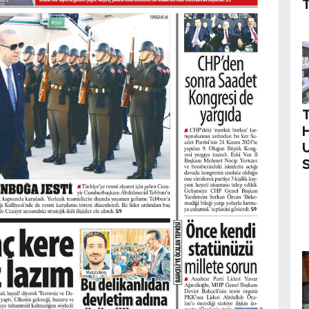
T
H
U
S