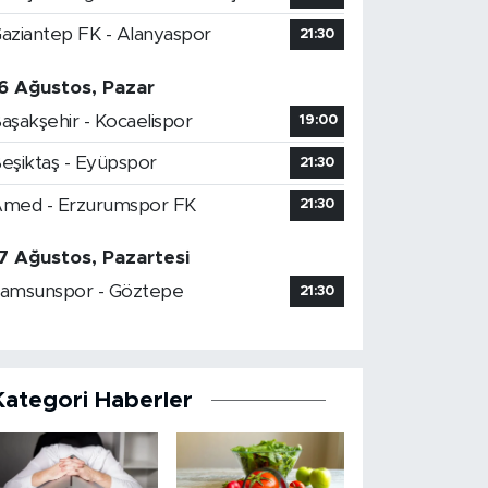
aziantep FK - Alanyaspor
21:30
6 Ağustos, Pazar
aşakşehir - Kocaelispor
19:00
eşiktaş - Eyüpspor
21:30
med - Erzurumspor FK
21:30
7 Ağustos, Pazartesi
amsunspor - Göztepe
21:30
Kategori Haberler