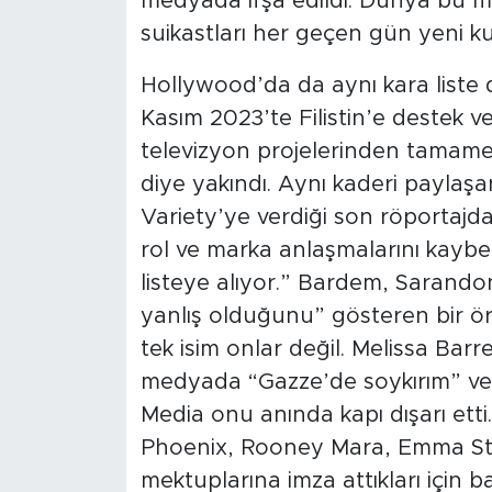
medyada ifşa edildi. Dünya bu mu
suikastları her geçen gün yeni ku
Hollywood’da da aynı kara liste
Kasım 2023’te Filistin’e destek ve
televizyon projelerinden tamamen 
diye yakındı. Aynı kaderi paylaşa
Variety’ye verdiği son röportajda 
rol ve marka anlaşmalarını kaybett
listeye alıyor.” Bardem, Sarando
yanlış olduğunu” gösteren bir örn
tek isim onlar değil. Melissa Bar
medyada “Gazze’de soykırım” ve “
Media onu anında kapı dışarı etti
Phoenix, Rooney Mara, Emma Stone
mektuplarına imza attıkları için 