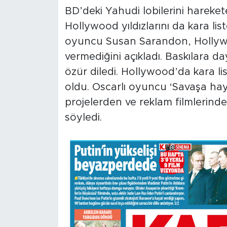
MEDYA KÖŞESİ
BD’deki Yahudi lobilerini harekete 
Hollywood yıldızlarını da kara li
FOTO GALERİ
oyuncu Susan Sarandon, Hollywoo
VİDEOLAR
vermediğini açıkladı. Baskılara 
özür diledi. Hollywood’da kara l
ALINTI YAZARLAR
oldu. Oscarlı oyuncu ‘Savaşa hayır
projelerden ve reklam filmlerinde
SOSYAL MEDYA
söyledi.