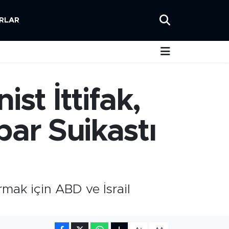
RLAR
st İttifak,
ibar Suikastı
rmak için ABD ve İsrail
-
+