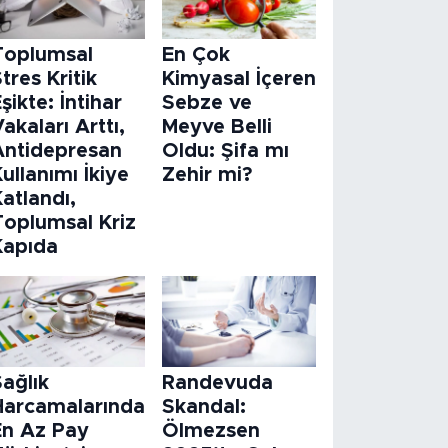
Toplumsal
En Çok
tres Kritik
Kimyasal İçeren
şikte: İntihar
Sebze ve
akaları Arttı,
Meyve Belli
Antidepresan
Oldu: Şifa mı
ullanımı İkiye
Zehir mi?
atlandı,
Toplumsal Kriz
Kapıda
ağlık
Randevuda
Harcamalarında
Skandal:
En Az Pay
Ölmezsen