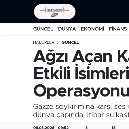
KATEGORİZE EDİLMEMİŞ
Nöbetçi Eczaneler
GÜNCEL
DÜNYA
EKONOMİ
FİNANS
EĞİTİM
Hava Durumu
HABERLER
GÜNCEL
Ağzı Açan Ka
MANŞET
İstanbul Namaz Vakitleri
MEDYA
Trafik Durumu
Etkili İsimle
FİNANS
Süper Lig Puan Durumu ve Fikstür
Operasyonu
DÜNYA
Tüm Manşetler
Gazze soykırımına karşı ses ç
GÜNCEL
Son Dakika Haberleri
dünya çapında ‘itibar suikas
KARİKATÜR
Haber Arşivi
08.05.2026 - 09:52
3
18