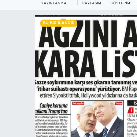
YAYINLANMA
PAYLAŞIM
GÖSTERIM
BİLİM-TEKNOLOJİ
BU BIR İLANDIR
RÖPÖRTAJ
ANALİZ
NOSTALJİ
KULİS
YAZARLAR
DİNİ
POLİTİKA
EKONOMİ