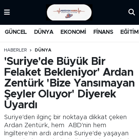
KATEGORİZE EDİLMEMİŞ
Nöbetçi Eczaneler
GÜNCEL
DÜNYA
EKONOMİ
FİNANS
EĞİTİM
EĞİTİM
Hava Durumu
HABERLER
DÜNYA
MANŞET
İstanbul Namaz Vakitleri
'Suriye'de Büyük Bir
Felaket Bekleniyor' Ardan
MEDYA
Trafik Durumu
Zentürk 'Bize Yansımayan
FİNANS
Süper Lig Puan Durumu ve Fikstür
Şeyler Oluyor' Diyerek
Uyardı
DÜNYA
Tüm Manşetler
Suriye'den ilginç bir noktaya dikkat çeken
GÜNCEL
Son Dakika Haberleri
Ardan Zentürk, hem ABD'nin hem
İngiltere'nin ardı ardına Suriye'de yaşayan
KARİKATÜR
Haber Arşivi