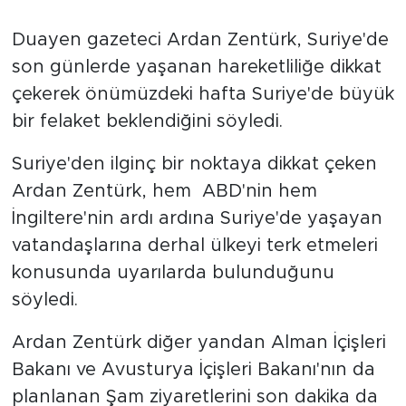
Duayen gazeteci Ardan Zentürk, Suriye'de
SPOR
son günlerde yaşanan hareketliliğe dikkat
KÜLTÜR SANAT
çekerek önümüzdeki hafta Suriye'de büyük
bir felaket beklendiğini söyledi.
YAŞAM
Suriye'den ilginç bir noktaya dikkat çeken
TARİHTEN GÜNÜMÜZE
Ardan Zentürk, hem ABD'nin hem
İngiltere'nin ardı ardına Suriye'de yaşayan
TARİH
vatandaşlarına derhal ülkeyi terk etmeleri
konusunda uyarılarda bulunduğunu
KADIN
söyledi.
SAĞLIK
Ardan Zentürk diğer yandan Alman İçişleri
SİYASET
Bakanı ve Avusturya İçişleri Bakanı'nın da
planlanan Şam ziyaretlerini son dakika da