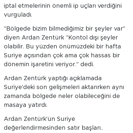
MEDYA KÖŞESİ
iptal etmelerinin önemli ip uçları verdiğini
vurguladı.
FOTO GALERİ
"Bölgede bizim bilmediğimiz bir şeyler var"
VİDEOLAR
diyen Ardan Zentürk "Kontol dışı şeyler
olabilir. Bu yüzden önümüzdeki bir hafta
ALINTI YAZARLAR
Suriye açısından çok ama çok hassas bir
SOSYAL MEDYA
dönemin işaretini veriyor." dedi.
Ardan Zentürk yaptığı açıklamada
Suriye'deki son gelişmeleri aktarırken aynı
zamanda bölgede neler olabileceğini de
masaya yatırdı.
Ardan Zentürk'ün Suriye
değerlendirmesinden satır başları..