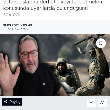
vatandaşlarına derhal ülkeyi terk etmeleri
konusunda uyarılarda bulunduğunu
BİLİM-TEKNOLOJİ
söyledi.
RÖPÖRTAJ
31.03.2025 - 09:43
YAYINLANMA
ANALİZ
NOSTALJİ
KULİS
YAZARLAR
DİNİ
POLİTİKA
Paylaş
-
+
A
A
EKONOMİ