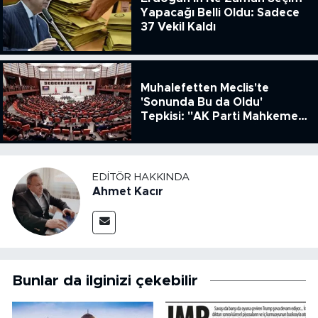
Yapacağı Belli Oldu: Sadece
37 Vekil Kaldı
Muhalefetten Meclis'te
'Sonunda Bu da Oldu'
Tepkisi: "AK Parti Mahkeme
Kararına Uymamak İçin
Kanun Çıkardı"
EDITÖR HAKKINDA
Ahmet Kacır
Bunlar da ilginizi çekebilir