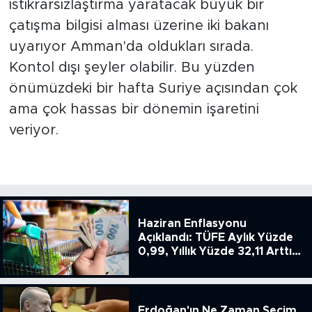
istikrarsızlaştırma yaratacak büyük bir
çatışma bilgisi alması üzerine iki bakanı
uyarıyor Amman'da oldukları sırada.
Kontol dışı şeyler olabilir. Bu yüzden
önümüzdeki bir hafta Suriye açısından çok
ama çok hassas bir dönemin işaretini
veriyor.
Haziran Enflasyonu
Açıklandı: TÜFE Aylık Yüzde
0,99, Yıllık Yüzde 32,11 Arttı,
ENSAG: Tüfe 1.94 Yıllık Yüzde
51.49
Erdoğan'ın Ne Zaman Seçim