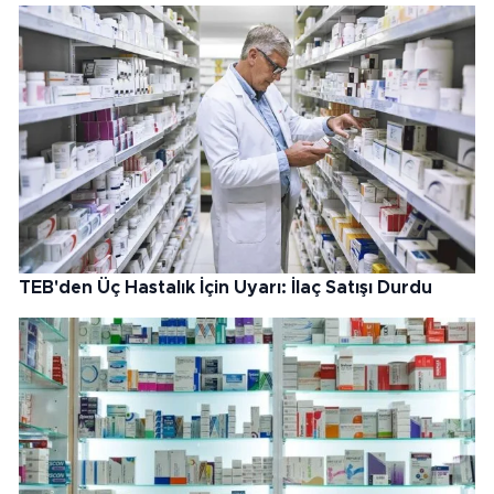
TEB'den Üç Hastalık İçin Uyarı: İlaç Satışı Durdu