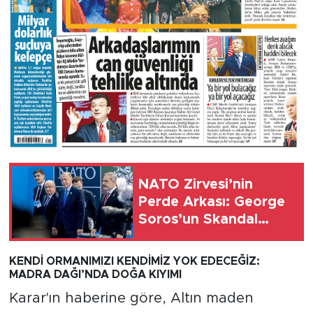
NATO Zirvesi’nin
Perde Arkası: George
Soros’un Skandal
Benzetmesi! Panel
Kapatmaları Ne
KENDİ ORMANIMIZI KENDİMİZ YOK EDECEĞİZ:
Manaya Geliyor?
MADRA DAĞI’NDA DOĞA KIYIMI
Karar'ın haberine göre, Altın maden