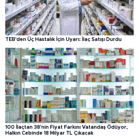
TEB'den Üç Hastalık İçin Uyarı: İlaç Satışı Durdu
100 İlaçtan 38'nin Fiyat Farkını Vatandaş Ödüyor,
Halkın Cebinde 18 Milyar TL Çıkacak