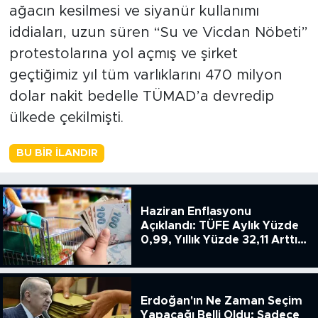
ağacın kesilmesi ve siyanür kullanımı
iddiaları, uzun süren “Su ve Vicdan Nöbeti”
protestolarına yol açmış ve şirket
geçtiğimiz yıl tüm varlıklarını 470 milyon
dolar nakit bedelle TÜMAD’a devredip
ülkede çekilmişti.
BU BIR İLANDIR
Haziran Enflasyonu
Açıklandı: TÜFE Aylık Yüzde
0,99, Yıllık Yüzde 32,11 Arttı,
ENSAG: Tüfe 1.94 Yıllık Yüzde
51.49
Erdoğan'ın Ne Zaman Seçim
Yapacağı Belli Oldu: Sadece