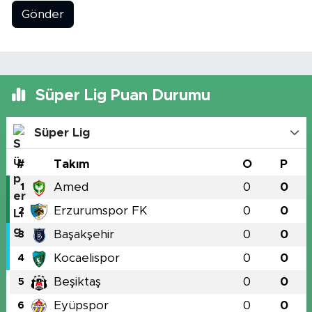
Gönder
Süper Lig Puan Durumu
Süper Lig
#
Takım
O
P
Amed
0
0
1
Erzurumspor FK
0
0
2
Başakşehir
0
0
3
Kocaelispor
0
0
4
Beşiktaş
0
0
5
Eyüpspor
0
0
6