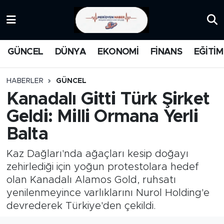
KATEGORİZE EDİLMEMİŞ
Nöbetçi Eczaneler
GÜNCEL
DÜNYA
EKONOMİ
FİNANS
EĞİTİM
EĞİTİM
Hava Durumu
HABERLER
GÜNCEL
MANŞET
İstanbul Namaz Vakitleri
Kanadalı Gitti Türk Şirket
Geldi: Milli Ormana Yerli
MEDYA
Trafik Durumu
Balta
FİNANS
Süper Lig Puan Durumu ve Fikstür
Kaz Dağları'nda ağaçları kesip doğayı
DÜNYA
Tüm Manşetler
zehirlediği için yoğun protestolara hedef
olan Kanadalı Alamos Gold, ruhsatı
GÜNCEL
Son Dakika Haberleri
yenilenmeyince varlıklarını Nurol Holding'e
devrederek Türkiye'den çekildi.
KARİKATÜR
Haber Arşivi