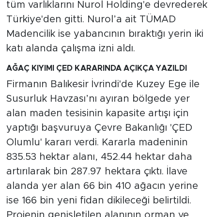
MEDYA KÖŞESİ
tüm varlıklarını Nurol Holding'e devrederek
Türkiye'den gitti. Nurol’a ait TÜMAD
FOTO GALERİ
Madencilik ise yabancının bıraktığı yerin iki
katı alanda çalışma izni aldı.
VİDEOLAR
AĞAÇ KIYIMI ÇED KARARINDA AÇIKÇA YAZILDI
ALINTI YAZARLAR
Firmanın Balıkesir İvrindi'de Kuzey Ege ile
Susurluk Havzası’nı ayıran bölgede yer
SOSYAL MEDYA
alan maden tesisinin kapasite artışı için
yaptığı başvuruya Çevre Bakanlığı 'ÇED
Olumlu' kararı verdi. Kararla madeninin
835.53 hektar alanı, 452.44 hektar daha
artırılarak bin 287.97 hektara çıktı. İlave
alanda yer alan 66 bin 410 ağacın yerine
ise 166 bin yeni fidan dikileceği belirtildi.
Projenin genişletilen alanının orman ve