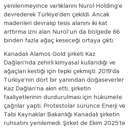
yenilenmeyince varlıklarını Nurol Holding'e
SPOR
devrederek Türkiye'den çekildi. Ancak
madenleri devralıp tesis alanını iki kat
KÜLTÜR SANAT
arttırma izni alan Nurol’un da bölgede 66
binden fazla ağaç keseceği ortaya çıktı.
YAŞAM
Kanadalı Alamos Gold şirketi Kaz
TARİHTEN GÜNÜMÜZE
Dağları'nda zehirli kimyasal kullandığı ve
ağaçları kestiği için tepki çekmişti. 2019'da
TARİH
Türkiye'nin dört bir yanından doğaseverler
KADIN
Kaz Dağları'na akın etti, şirketin
faaliyetlerinin durdurulması için hükümete
SAĞLIK
çağrılar yaptı. Protestolar sürünce Enerji ve
Tabi Kaynaklar Bakanlığı Kanadalı şirketin
SİYASET
ruhsatını yenilemedi. Şirket de Ekim 2025'te