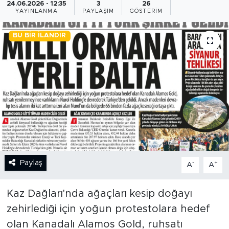
24.06.2026 - 12:35
3
26
YAYINLANMA
PAYLAŞIM
GÖSTERIM
BİLİM-TEKNOLOJİ
BU BIR İLANDIR
RÖPÖRTAJ
ANALİZ
NOSTALJİ
KULİS
YAZARLAR
Paylaş
-
+
A
A
DİNİ
Kaz Dağları'nda ağaçları kesip doğayı
POLİTİKA
zehirlediği için yoğun protestolara hedef
olan Kanadalı Alamos Gold, ruhsatı
EKONOMİ