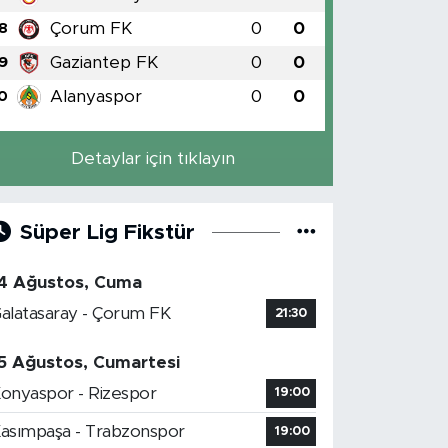
Çorum FK
0
0
8
Gaziantep FK
0
0
9
Alanyaspor
0
0
0
Detaylar için tıklayın
Süper Lig Fikstür
4 Ağustos, Cuma
alatasaray - Çorum FK
21:30
5 Ağustos, Cumartesi
onyaspor - Rizespor
19:00
asımpaşa - Trabzonspor
19:00