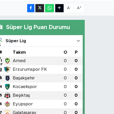
-
+
A
A
Süper Lig Puan Durumu
Süper Lig
#
Takım
O
P
Amed
0
0
1
Erzurumspor FK
0
0
2
Başakşehir
0
0
3
Kocaelispor
0
0
4
Beşiktaş
0
0
5
Eyüpspor
0
0
6
Galatasaray
0
0
7