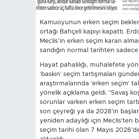
SPOR
Kamuoyunun erken seçim beklent
KÜLTÜR SANAT
ortağı Bahçeli kapıyı kapattı. Er
Meclis’in erken seçim kararı alma
YAŞAM
sandığın normal tarihten sadece ü
TARİHTEN GÜNÜMÜZE
Hayat pahalılığı, muhalefete yön
'baskın' seçim tartışmaları günd
TARİH
araştırmalarında 'erken seçim' t
yönelik açıklama geldi. "Savaş koş
KADIN
sorunlar varken erken seçim tartı
SAĞLIK
son çeyreği ya da 2028’in başl
yeniden adaylığı için Meclis'ten b
SİYASET
seçim tarihi olan 7 Mayıs 2028’d