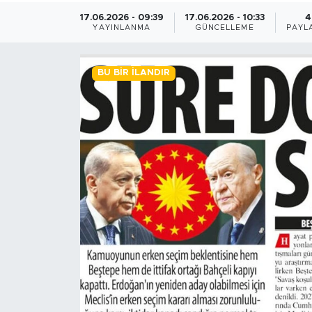
17.06.2026 - 09:39
17.06.2026 - 10:33
4
BİLİM-TEKNOLOJİ
YAYINLANMA
GÜNCELLEME
PAYL
RÖPÖRTAJ
BU BIR İLANDIR
ANALİZ
NOSTALJİ
KULİS
YAZARLAR
DİNİ
POLİTİKA
EKONOMİ