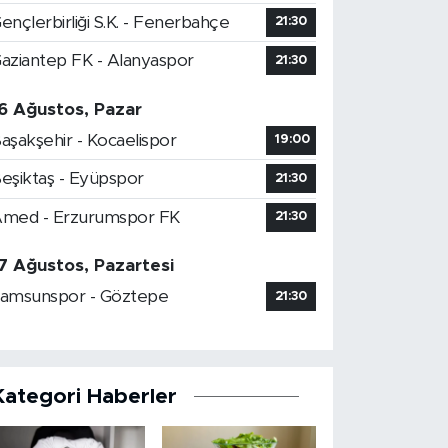
ençlerbirliği S.K. - Fenerbahçe
21:30
aziantep FK - Alanyaspor
21:30
6 Ağustos, Pazar
aşakşehir - Kocaelispor
19:00
eşiktaş - Eyüpspor
21:30
med - Erzurumspor FK
21:30
7 Ağustos, Pazartesi
amsunspor - Göztepe
21:30
Kategori Haberler