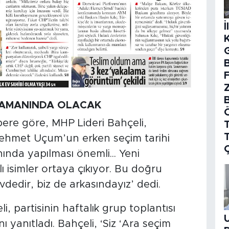
İ
B
ZAMANINDA OLACAK
ere göre, MHP Lideri Bahçeli,
T
hmet Uçum’un erken seçim tarihi
nında yapılması önemli... Yeni
 isimler ortaya çıkıyor. Bu doğru
dedir, biz de arkasındayız’ dedi.
 partisinin haftalık grup toplantısı
ı yanıtladı. Bahçeli, ‘Siz ‘Ara seçim