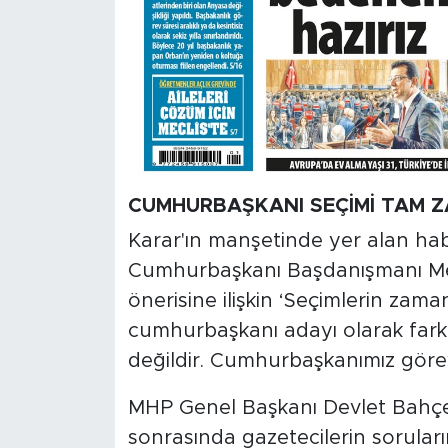
CUMHURBAŞKANI SEÇİMİ TAM 
Karar'ın manşetinde yer alan hab
Cumhurbaşkanı Başdanışmanı Me
önerisine ilişkin ‘Seçimlerin zama
cumhurbaşkanı adayı olarak farklı
değildir. Cumhurbaşkanımız görev
MHP Genel Başkanı Devlet Bahçeli,
sonrasında gazetecilerin soruların