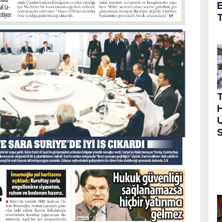
T
H
U
S