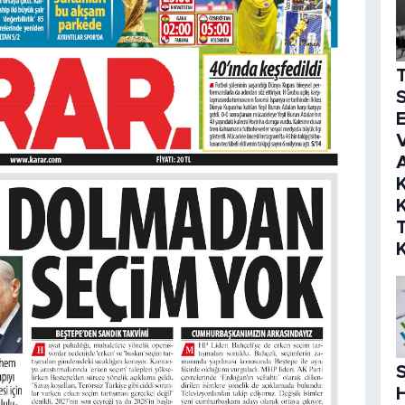
S
E
V
K
K
S