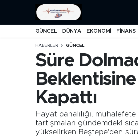
KATEGORİZE EDİLMEMİŞ
Nöbetçi Eczaneler
GÜNCEL
DÜNYA
EKONOMİ
FİNANS
EĞİTİM
Hava Durumu
HABERLER
GÜNCEL
Süre Dolmad
MANŞET
İstanbul Namaz Vakitleri
MEDYA
Trafik Durumu
Beklentisine
FİNANS
Süper Lig Puan Durumu ve Fikstür
Kapattı
DÜNYA
Tüm Manşetler
Hayat pahalılığı, muhalefete
GÜNCEL
Son Dakika Haberleri
tartışmaları gündemdeki sıca
yükselirken Beştepe'den süre
KARİKATÜR
Haber Arşivi