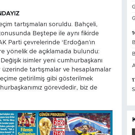
G
NDAYIZ
G
çim tartışmaları soruldu. Bahçeli,
1
onusunda Beştepe ile aynı fikirde
AK Parti çevrelerinde ‘Erdoğan'ın
B
mlere yönelik de açıklamada bulundu:
B
 Değişik isimler yeni cumhurbaşkanı
A
r üzerinde tartışmalar ve hesaplamalar
eçime getirilmiş gibi gösterilmek
1
mhurbaşkanımız görevdedir, biz de
S