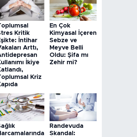
Toplumsal
En Çok
tres Kritik
Kimyasal İçeren
şikte: İntihar
Sebze ve
akaları Arttı,
Meyve Belli
Antidepresan
Oldu: Şifa mı
ullanımı İkiye
Zehir mi?
atlandı,
Toplumsal Kriz
Kapıda
ağlık
Randevuda
Harcamalarında
Skandal: