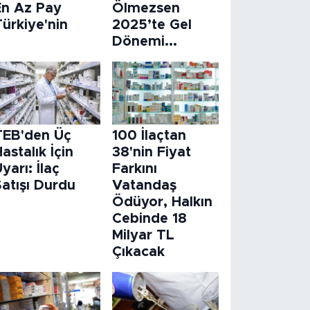
En Az Pay
Ölmezsen
ürkiye'nin
2025’te Gel
Dönemi...
TEB'den Üç
100 İlaçtan
astalık İçin
38'nin Fiyat
yarı: İlaç
Farkını
atışı Durdu
Vatandaş
Ödüyor, Halkın
Cebinde 18
Milyar TL
Çıkacak