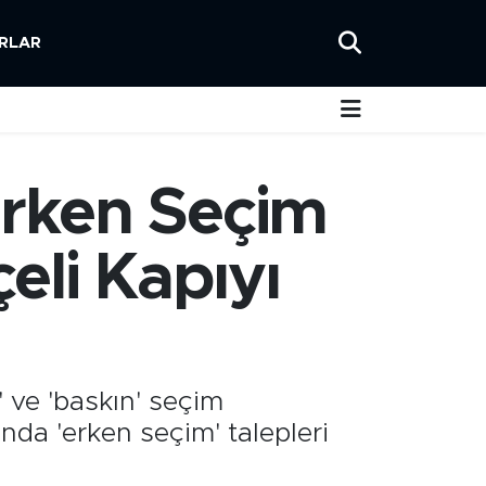
RLAR
Erken Seçim
eli Kapıyı
 ve 'baskın' seçim
da 'erken seçim' talepleri