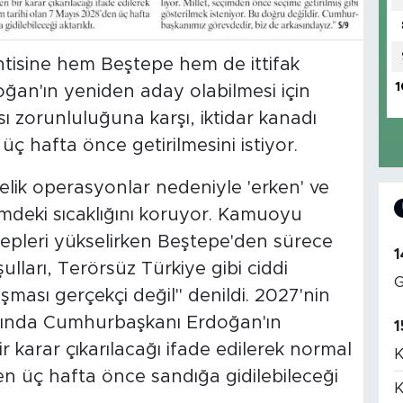
isine hem Beştepe hem de ittifak
1
doğan'ın yeniden aday olabilmesi için
sı zorunluluğuna karşı, iktidar kanadı
ç hafta önce getirilmesini istiyor.
elik operasyonlar nedeniyle 'erken' ve
emdeki sıcaklığını koruyor. Kamuoyu
alepleri yükselirken Beştepe'den sürece
1
ulları, Terörsüz Türkiye gibi ciddi
G
şması gerçekçi değil" denildi. 2027'nin
arında Cumhurbaşkanı Erdoğan'ın
1
ir karar çıkarılacağı ifade edilerek normal
K
en üç hafta önce sandığa gidilebileceği
K