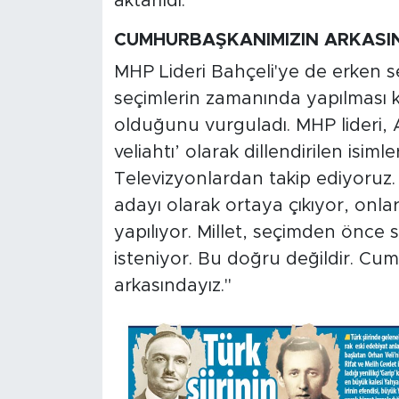
aktarıldı.
MEDYA KÖŞESİ
CUMHURBAŞKANIMIZIN ARKASI
FOTO GALERİ
MHP Lideri Bahçeli'ye de erken se
VİDEOLAR
seçimlerin zamanında yapılması k
olduğunu vurguladı. MHP lideri, 
ALINTI YAZARLAR
veliahtı’ olarak dillendirilen isi
Televizyonlardan takip ediyoruz.
SOSYAL MEDYA
adayı olarak ortaya çıkıyor, onla
yapılıyor. Millet, seçimden önce s
isteniyor. Bu doğru değildir. Cu
arkasındayız."