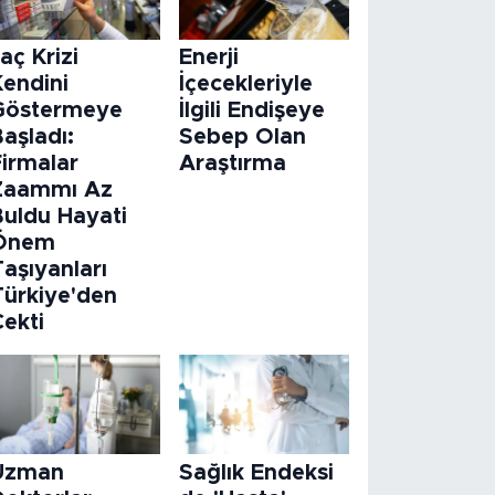
laç Krizi
Enerji
Kendini
İçecekleriyle
Göstermeye
İlgili Endişeye
aşladı:
Sebep Olan
Firmalar
Araştırma
Zaammı Az
Buldu Hayati
Önem
aşıyanları
Türkiye'den
Çekti
Uzman
Sağlık Endeksi