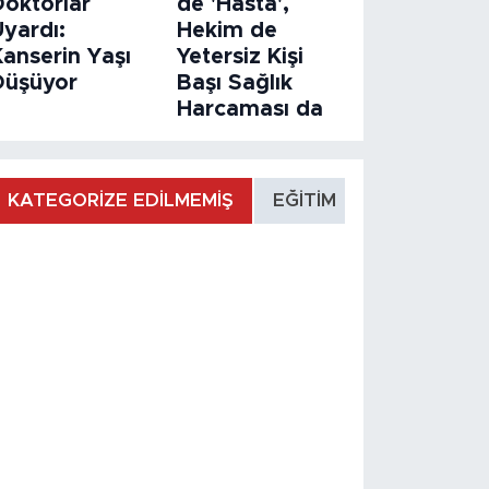
Doktorlar
de 'Hasta',
Uyardı:
Hekim de
Kanserin Yaşı
Yetersiz Kişi
Düşüyor
Başı Sağlık
Harcaması da
KATEGORİZE EDİLMEMİŞ
EĞİTİM
MANŞET