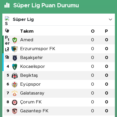
Süper Lig Puan Durumu
Süper Lig
#
Takım
O
P
Amed
0
0
1
Erzurumspor FK
0
0
2
Başakşehir
0
0
3
Kocaelispor
0
0
4
Beşiktaş
0
0
5
Eyüpspor
0
0
6
Galatasaray
0
0
7
Çorum FK
0
0
8
Gaziantep FK
0
0
9