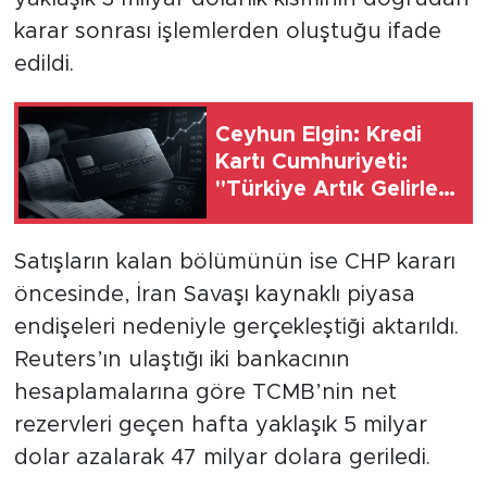
karar sonrası işlemlerden oluştuğu ifade
edildi.
Ceyhun Elgin: Kredi
Kartı Cumhuriyeti:
''Türkiye Artık Gelirle
Değil Borçla mı
Dönüyor?''
Satışların kalan bölümünün ise CHP kararı
öncesinde, İran Savaşı kaynaklı piyasa
endişeleri nedeniyle gerçekleştiği aktarıldı.
Reuters’ın ulaştığı iki bankacının
hesaplamalarına göre TCMB’nin net
rezervleri geçen hafta yaklaşık 5 milyar
dolar azalarak 47 milyar dolara geriledi.