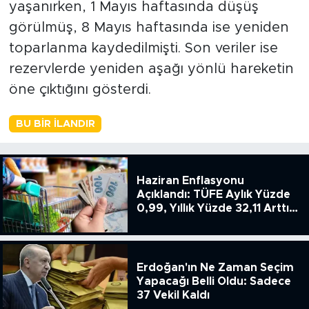
yaşanırken, 1 Mayıs haftasında düşüş
görülmüş, 8 Mayıs haftasında ise yeniden
toparlanma kaydedilmişti. Son veriler ise
rezervlerde yeniden aşağı yönlü hareketin
öne çıktığını gösterdi.
BU BIR İLANDIR
Haziran Enflasyonu
Açıklandı: TÜFE Aylık Yüzde
0,99, Yıllık Yüzde 32,11 Arttı,
ENSAG: Tüfe 1.94 Yıllık Yüzde
51.49
Erdoğan'ın Ne Zaman Seçim
Yapacağı Belli Oldu: Sadece
37 Vekil Kaldı