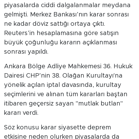
piyasalarda ciddi dalgalanmalar meydana
gelmişti. Merkez Bankası’nın karar sonrası
SPOR
ne kadar döviz sattığı ortaya çıktı.
KÜLTÜR SANAT
Reuters’in hesaplamasına göre satışın
büyük çoğunluğu kararın açıklanması
YAŞAM
sonrası yapıldı.
TARİHTEN GÜNÜMÜZE
Ankara Bölge Adliye Mahkemesi 36. Hukuk
Dairesi CHP’nin 38. Olağan Kurultayı'na
TARİH
yönelik açılan iptal davasında, kurultay
KADIN
seçimlerini ve alınan tüm kararları baştan
itibaren geçersiz sayan "mutlak butlan"
SAĞLIK
kararı verdi.
SİYASET
Söz konusu karar siyasette deprem
etkisine neden olurken piyasalarda da