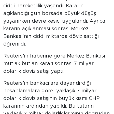
MEDYA KÖŞESİ
ciddi hareketlilik yaşandı. Kararın
açıklandığı gün borsada büyük düşüş
FOTO GALERİ
yaşanırken devre kesici uygulandı. Ayrıca
VİDEOLAR
kararın açıklanması sonrası Merkez
Bankası’nın ciddi miktarda döviz sattığı
ALINTI YAZARLAR
öğrenildi.
SOSYAL MEDYA
Reuters’ın haberine göre Merkez Bankası
mutlak butlan kararı sonrası 7 milyar
dolarlık döviz satışı yaptı.
Reuters’ın bankacılara dayandırdığı
hesaplamalara göre, yaklaşık 7 milyar
dolarlık döviz satışının büyük kısmı CHP
kararının ardından yapıldı. Bu tutarın
yaklaşık 3 milyar dolarlık kısmının doğrudan