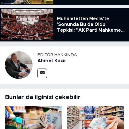
Muhalefetten Meclis'te
'Sonunda Bu da Oldu'
Tepkisi: "AK Parti Mahkeme
Kararına Uymamak İçin
Kanun Çıkardı"
EDITÖR HAKKINDA
Ahmet Kacır
Bunlar da ilginizi çekebilir