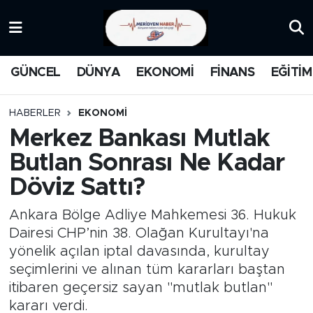
KATEGORİZE EDİLMEMİŞ
Nöbetçi Eczaneler
GÜNCEL
DÜNYA
EKONOMİ
FİNANS
EĞİTİM
EĞİTİM
Hava Durumu
HABERLER
EKONOMİ
MANŞET
İstanbul Namaz Vakitleri
Merkez Bankası Mutlak
Butlan Sonrası Ne Kadar
MEDYA
Trafik Durumu
Döviz Sattı?
FİNANS
Süper Lig Puan Durumu ve Fikstür
Ankara Bölge Adliye Mahkemesi 36. Hukuk
DÜNYA
Tüm Manşetler
Dairesi CHP’nin 38. Olağan Kurultayı'na
yönelik açılan iptal davasında, kurultay
GÜNCEL
Son Dakika Haberleri
seçimlerini ve alınan tüm kararları baştan
itibaren geçersiz sayan "mutlak butlan"
KARİKATÜR
Haber Arşivi
kararı verdi.