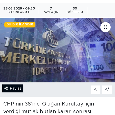
28.05.2026 - 09:50
7
30
BİLİM-TEKNOLOJİ
YAYINLANMA
PAYLAŞIM
GÖSTERIM
RÖPÖRTAJ
BU BIR İLANDIR
ANALİZ
NOSTALJİ
KULİS
YAZARLAR
DİNİ
Paylaş
-
+
A
A
POLİTİKA
CHP’nin 38’inci Olağan Kurultayı için
verdiği mutlak butlan kararı sonrası
EKONOMİ