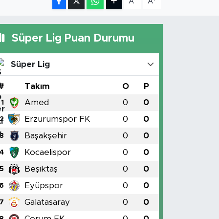
A
A
Süper Lig Puan Durumu
Süper Lig
#
Takım
O
P
Amed
0
0
1
Erzurumspor FK
0
0
2
Başakşehir
0
0
3
Kocaelispor
0
0
4
Beşiktaş
0
0
5
Eyüpspor
0
0
6
Galatasaray
0
0
7
Çorum FK
0
0
8