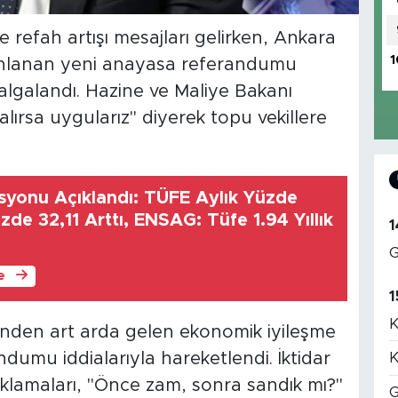
e refah artışı mesajları gelirken, Ankara
1
 planlanan yeni anayasa referandumu
dalgalandı. Hazine ve Maliye Bakanı
lırsa uygularız" diyerek topu vekillere
asyonu Açıklandı: TÜFE Aylık Yüzde
üzde 32,11 Arttı, ENSAG: Tüfe 1.94 Yıllık
1
G
le
1
K
sinden art arda gelen ekonomik iyileşme
dumu iddialarıyla hareketlendi. İktidar
K
ıklamaları, "Önce zam, sonra sandık mı?"
G