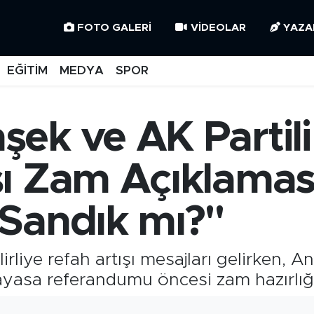
FOTO GALERI
VIDEOLAR
YAZA
EĞİTİM
MEDYA
SPOR
ek ve AK Partili
ı Zam Açıklamas
Sandık mı?"
rliye refah artışı mesajları gelirken, A
nayasa referandumu öncesi zam hazırlığı