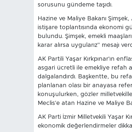
MEDYA KÖŞESİ
sorusunu gündeme taşıdı.
FOTO GALERİ
Hazine ve Maliye Bakanı Şimşek, AK
istişare toplantısında ekonomi 
VİDEOLAR
bulundu. Şimşek, emekli maaşların
karar alırsa uygularız" mesajı verd
ALINTI YAZARLAR
AK Partili Yaşar Kırkpınar'ın enf
SOSYAL MEDYA
asgari ücretli ile emekliye refah a
dalgalandırdı. Başkentte, bu refa
planlanan olası bir anayasa ref
konuşulurken, gözler milletvekill
Meclis'e atan Hazine ve Maliye B
AK Parti İzmir Milletvekili Yaşar
ekonomik değerlendirmeler dikkat