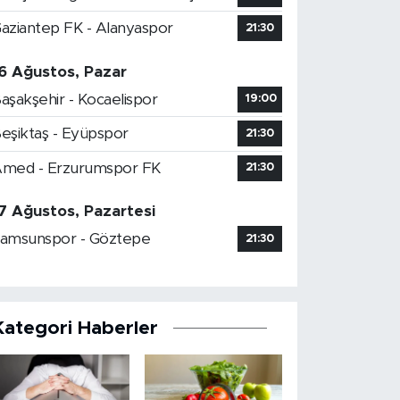
aziantep FK - Alanyaspor
21:30
6 Ağustos, Pazar
aşakşehir - Kocaelispor
19:00
eşiktaş - Eyüpspor
21:30
med - Erzurumspor FK
21:30
7 Ağustos, Pazartesi
amsunspor - Göztepe
21:30
Kategori Haberler