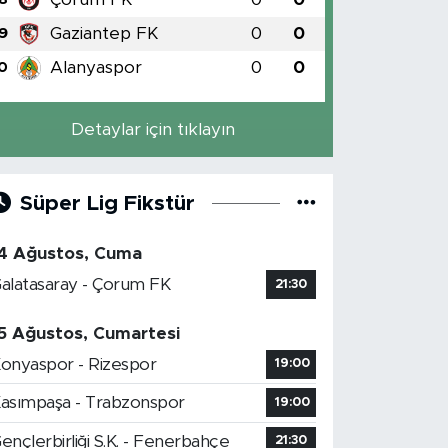
Gaziantep FK
0
0
9
Alanyaspor
0
0
0
Detaylar için tıklayın
Süper Lig Fikstür
4 Ağustos, Cuma
alatasaray - Çorum FK
21:30
5 Ağustos, Cumartesi
onyaspor - Rizespor
19:00
asımpaşa - Trabzonspor
19:00
ençlerbirliği S.K. - Fenerbahçe
21:30