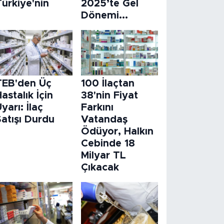
ürkiye'nin
2025’te Gel
Dönemi...
TEB'den Üç
100 İlaçtan
astalık İçin
38'nin Fiyat
yarı: İlaç
Farkını
atışı Durdu
Vatandaş
Ödüyor, Halkın
Cebinde 18
Milyar TL
Çıkacak