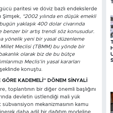
T
 gücü paritesi ve döviz bazlı endekslerde
en Şimşek,
"2002 yılında en düşük emekli
 bugün yaklaşık 400 dolar civarında
 benzer bir artış trendi
söz konusudur.
na yönelik yeni bir yasal düzenleme
Millet Meclisi (TBMM) bu yönde bir
H
 bakanlık olarak biz de bu bütçe
U
S
mlarımızı Meclis’in yasal kararları
şeklinde konuştu.
E GÖRE KADEMELİ" DÖNEM SİNYALİ
e, toplantının bir diğer önemli başlığını
rında devletin üstlendiği mali yük
t sübvansiyon mekanizmasının kamu
ğinerek daha adil bir dağıtım modeline