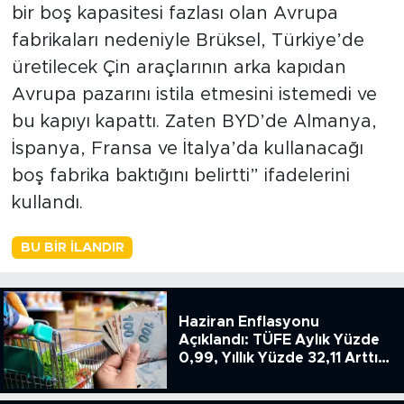
bir boş kapasitesi fazlası olan Avrupa
fabrikaları nedeniyle Brüksel, Türkiye’de
üretilecek Çin araçlarının arka kapıdan
Avrupa pazarını istila etmesini istemedi ve
bu kapıyı kapattı. Zaten BYD’de Almanya,
İspanya, Fransa ve İtalya’da kullanacağı
boş fabrika baktığını belirtti” ifadelerini
kullandı.
BU BIR İLANDIR
Haziran Enflasyonu
Açıklandı: TÜFE Aylık Yüzde
0,99, Yıllık Yüzde 32,11 Arttı,
ENSAG: Tüfe 1.94 Yıllık Yüzde
51.49