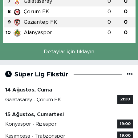
Galatasaray
0
0
7
Çorum FK
0
0
8
Gaziantep FK
0
0
9
Alanyaspor
0
0
10
Detaylar için tıklayın
Süper Lig Fikstür
14 Ağustos, Cuma
Galatasaray - Çorum FK
21:30
15 Ağustos, Cumartesi
Konyaspor - Rizespor
19:00
Kasımpaşa - Trabzonspor
19:00