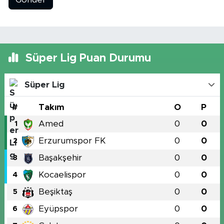
Süper Lig Puan Durumu
Süper Lig
#
Takım
O
P
Amed
0
0
1
Erzurumspor FK
0
0
2
Başakşehir
0
0
3
Kocaelispor
0
0
4
Beşiktaş
0
0
5
Eyüpspor
0
0
6