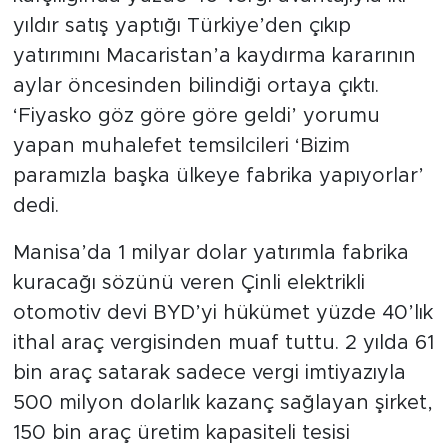
yıldır satış yaptığı Türkiye’den çıkıp
SPOR
yatırımını Macaristan’a kaydırma kararının
aylar öncesinden bilindiği ortaya çıktı.
KÜLTÜR SANAT
‘Fiyasko göz göre göre geldi’ yorumu
yapan muhalefet temsilcileri ‘Bizim
YAŞAM
paramızla başka ülkeye fabrika yapıyorlar’
TARİHTEN GÜNÜMÜZE
dedi.
TARİH
Manisa’da 1 milyar dolar yatırımla fabrika
kuracağı sözünü veren Çinli elektrikli
KADIN
otomotiv devi BYD’yi hükümet yüzde 40’lık
ithal araç vergisinden muaf tuttu. 2 yılda 61
SAĞLIK
bin araç satarak sadece vergi imtiyazıyla
500 milyon dolarlık kazanç sağlayan şirket,
SİYASET
150 bin araç üretim kapasiteli tesisi