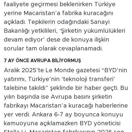
MEDYA KÖŞESİ
faaliyete geçirmesi beklenirken Türkiye
yerine Macaristan’a fabrika kuracağını
FOTO GALERİ
açıkladı. Tepkilerin odağındaki Sanayi
Bakanlığı yetkilileri, ‘Şirketin yükümlülükleri
VİDEOLAR
devam ediyor’ dese de konuya ilişkin
ALINTI YAZARLAR
sorular tam olarak cevaplanamadı.
7 AY ÖNCE AVRUPA BİLİYORMUŞ
SOSYAL MEDYA
Aralık 2025’te Le Monde gazetesi “BYD’nin
yatırımı, Türkiye’nin ‘teknoloji transferi’
talebine takıldı” şeklinde bir haber geçti. Bu
yılın başında ise Avrupa basını şirketin
fabrikayı Macaristan’a kuracağı haberlerine
yer verdi. Ankara 6-7 ay boyunca konuyu
kamuoyuna açıklamazken BYD yöneticisi