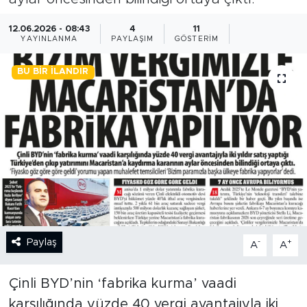
BİLİM-TEKNOLOJİ
12.06.2026 - 08:43
4
11
YAYINLANMA
PAYLAŞIM
GÖSTERIM
RÖPÖRTAJ
BU BIR İLANDIR
ANALİZ
NOSTALJİ
KULİS
YAZARLAR
DİNİ
Paylaş
-
+
A
A
POLİTİKA
Çinli BYD’nin ‘fabrika kurma’ vaadi
karşılığında yüzde 40 vergi avantajıyla iki
EKONOMİ