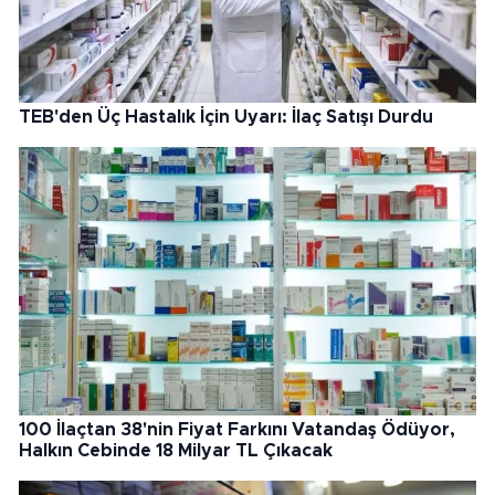
TEB'den Üç Hastalık İçin Uyarı: İlaç Satışı Durdu
100 İlaçtan 38'nin Fiyat Farkını Vatandaş Ödüyor,
Halkın Cebinde 18 Milyar TL Çıkacak