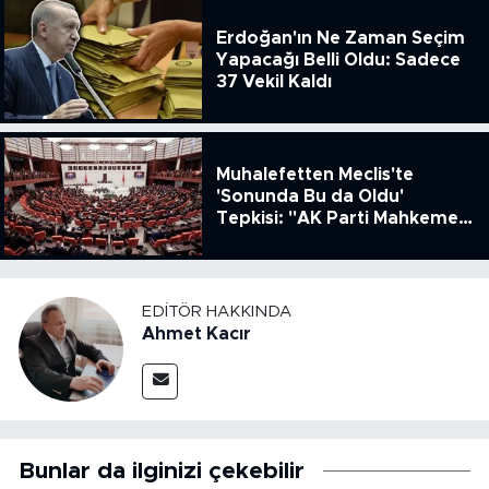
Erdoğan'ın Ne Zaman Seçim
Yapacağı Belli Oldu: Sadece
37 Vekil Kaldı
Muhalefetten Meclis'te
'Sonunda Bu da Oldu'
Tepkisi: "AK Parti Mahkeme
Kararına Uymamak İçin
Kanun Çıkardı"
EDITÖR HAKKINDA
Ahmet Kacır
Bunlar da ilginizi çekebilir