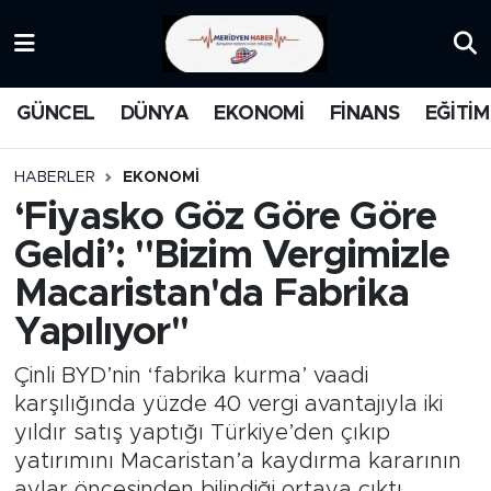
KATEGORİZE EDİLMEMİŞ
Nöbetçi Eczaneler
GÜNCEL
DÜNYA
EKONOMİ
FİNANS
EĞİTİM
EĞİTİM
Hava Durumu
HABERLER
EKONOMİ
MANŞET
İstanbul Namaz Vakitleri
‘Fiyasko Göz Göre Göre
Geldi’: ''Bizim Vergimizle
MEDYA
Trafik Durumu
Macaristan'da Fabrika
FİNANS
Süper Lig Puan Durumu ve Fikstür
Yapılıyor''
DÜNYA
Tüm Manşetler
Çinli BYD’nin ‘fabrika kurma’ vaadi
karşılığında yüzde 40 vergi avantajıyla iki
GÜNCEL
Son Dakika Haberleri
yıldır satış yaptığı Türkiye’den çıkıp
yatırımını Macaristan’a kaydırma kararının
KARİKATÜR
Haber Arşivi
aylar öncesinden bilindiği ortaya çıktı.