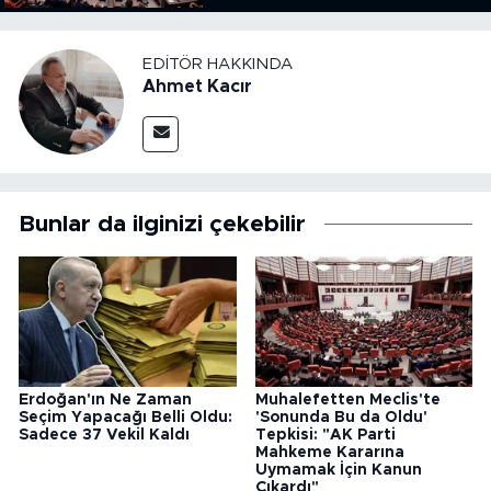
Kanun Çıkardı"
EDITÖR HAKKINDA
Ahmet Kacır
Bunlar da ilginizi çekebilir
Erdoğan'ın Ne Zaman
Muhalefetten Meclis'te
Seçim Yapacağı Belli Oldu:
'Sonunda Bu da Oldu'
Sadece 37 Vekil Kaldı
Tepkisi: "AK Parti
Mahkeme Kararına
Uymamak İçin Kanun
Çıkardı"