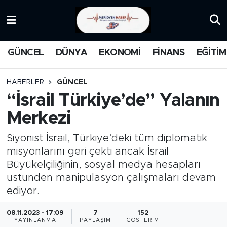
KATEGORİZE EDİLMEMİŞ
Nöbetçi Eczaneler
GÜNCEL
DÜNYA
EKONOMİ
FİNANS
EĞİTİM
EĞİTİM
Hava Durumu
HABERLER
GÜNCEL
MANŞET
İstanbul Namaz Vakitleri
“İsrail Türkiye’de” Yalanın
Merkezi
MEDYA
Trafik Durumu
Siyonist İsrail, Türkiye’deki tüm diplomatik
FİNANS
Süper Lig Puan Durumu ve Fikstür
misyonlarını geri çekti ancak İsrail
Büyükelçiliğinin, sosyal medya hesapları
DÜNYA
Tüm Manşetler
üstünden manipülasyon çalışmaları devam
ediyor.
GÜNCEL
Son Dakika Haberleri
08.11.2023 - 17:09
7
152
KARİKATÜR
Haber Arşivi
YAYINLANMA
PAYLAŞIM
GÖSTERIM