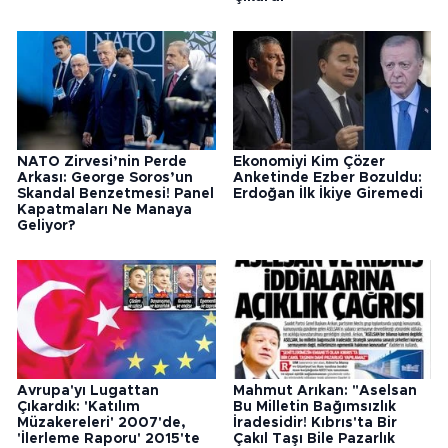
NATO Zirvesi’nin Perde
Ekonomiyi Kim Çözer
Arkası: George Soros’un
Anketinde Ezber Bozuldu:
Skandal Benzetmesi! Panel
Erdoğan İlk İkiye Giremedi
Kapatmaları Ne Manaya
Geliyor?
Avrupa'yı Lugattan
Mahmut Arıkan: "Aselsan
Çıkardık: 'Katılım
Bu Milletin Bağımsızlık
Müzakereleri' 2007'de,
İradesidir! Kıbrıs'ta Bir
'İlerleme Raporu' 2015'te
Çakıl Taşı Bile Pazarlık