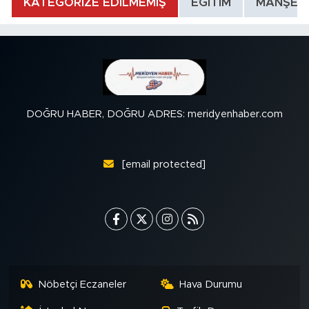
KATEGORİZE EDİLMEMİŞ
EĞİTİM
MANŞET
DOĞRU HABER, DOĞRU ADRES: meridyenhaber.com
[email protected]
Nöbetçi Eczaneler
Hava Durumu