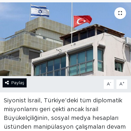
BİLİM-TEKNOLOJİ
RÖPÖRTAJ
ANALİZ
NOSTALJİ
KULİS
Paylaş
-
+
A
A
YAZARLAR
DİNİ
Siyonist İsrail, Türkiye’deki tüm diplomatik
misyonlarını geri çekti ancak İsrail
POLİTİKA
Büyükelçiliğinin, sosyal medya hesapları
üstünden manipülasyon çalışmaları devam
EKONOMİ