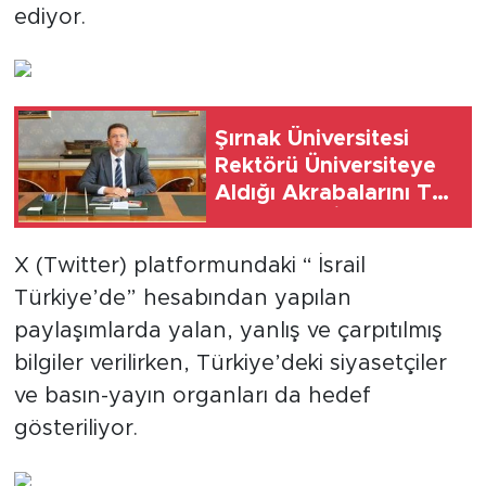
ediyor.
SPOR
KÜLTÜR SANAT
Şırnak Üniversitesi
YAŞAM
Rektörü Üniversiteye
Aldığı Akrabalarını Tek
TARİHTEN GÜNÜMÜZE
Tek Saydı: İnancım
Gereği Yaptım,
X (Twitter) platformundaki “ İsrail
TARİH
Emrimdir Tebrik Edin
Türkiye’de” hesabından yapılan
KADIN
paylaşımlarda yalan, yanlış ve çarpıtılmış
bilgiler verilirken, Türkiye’deki siyasetçiler
SAĞLIK
ve basın-yayın organları da hedef
gösteriliyor.
SİYASET