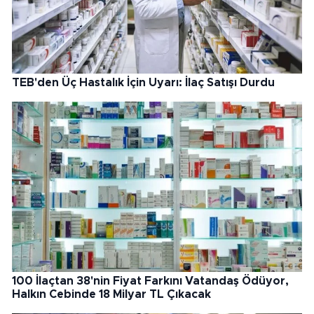
TEB'den Üç Hastalık İçin Uyarı: İlaç Satışı Durdu
100 İlaçtan 38'nin Fiyat Farkını Vatandaş Ödüyor,
Halkın Cebinde 18 Milyar TL Çıkacak