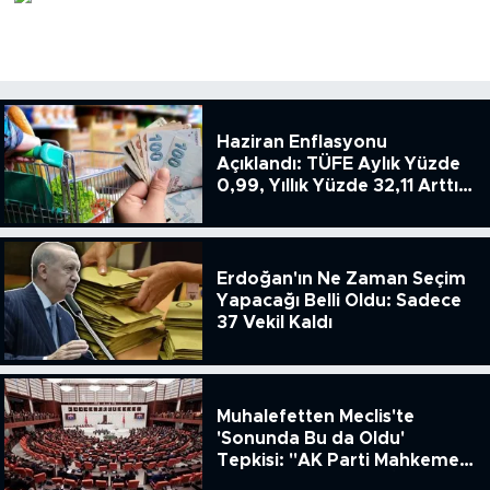
MEDYA KÖŞESİ
FOTO GALERİ
VİDEOLAR
Haziran Enflasyonu
Açıklandı: TÜFE Aylık Yüzde
ALINTI YAZARLAR
0,99, Yıllık Yüzde 32,11 Arttı,
ENSAG: Tüfe 1.94 Yıllık Yüzde
51.49
SOSYAL MEDYA
Erdoğan'ın Ne Zaman Seçim
Yapacağı Belli Oldu: Sadece
37 Vekil Kaldı
Muhalefetten Meclis'te
'Sonunda Bu da Oldu'
Tepkisi: "AK Parti Mahkeme
Kararına Uymamak İçin