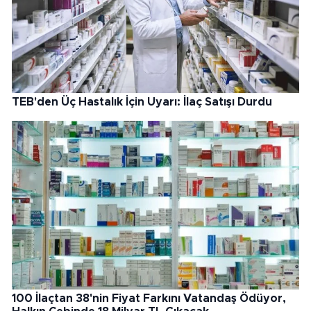
TEB'den Üç Hastalık İçin Uyarı: İlaç Satışı Durdu
100 İlaçtan 38'nin Fiyat Farkını Vatandaş Ödüyor,