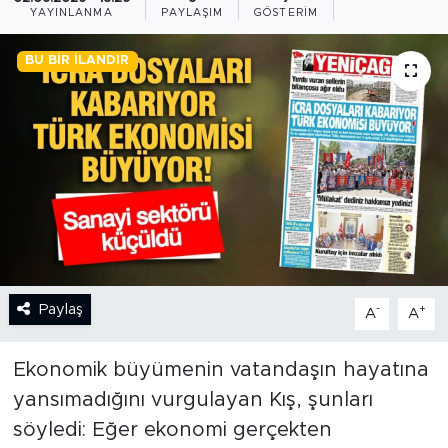
YAYINLANMA
PAYLAŞIM
GÖSTERIM
BİLİM-TEKNOLOJİ
BU BIR İLANDIR
RÖPÖRTAJ
ANALİZ
NOSTALJİ
KULİS
YAZARLAR
Paylaş
-
+
A
A
DİNİ
Ekonomik büyümenin vatandaşın hayatına
POLİTİKA
yansımadığını vurgulayan Kış, şunları
söyledi: Eğer ekonomi gerçekten
EKONOMİ