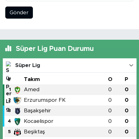
Gönder
Süper Lig Puan Durumu
Süper Lig
#
Takım
O
P
Amed
0
0
1
Erzurumspor FK
0
0
2
Başakşehir
0
0
3
Kocaelispor
0
0
4
Beşiktaş
0
0
5