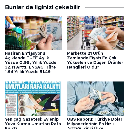
Bunlar da ilginizi çekebilir
Haziran Enflasyonu
Markette 21 Ürün
Açıklandı: TÜFE Aylık
Zamlandı: Fiyatı En Çok
Yüzde 0,99, Yıllık Yüzde
Yükselen ve Düşen Ürünler
32,11 Arttı, ENSAG: Tüfe
Hangileri Oldu?
1.94 Yıllık Yüzde 51.49
Yeniçağ Gazetesi: Evlenip
UBS Raporu: Türkiye Dolar
Yuva Kurma Umutları Rafa
Milyonerlerinin En Hızlı
Kalktı
Arttığı İkinci Ülke