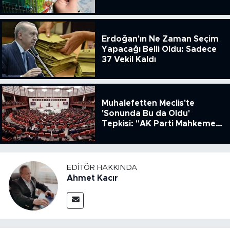
ENSAG: Tüfe 1.94 Yıllık Yüzde
51.49
Erdoğan'ın Ne Zaman Seçim
Yapacağı Belli Oldu: Sadece
37 Vekil Kaldı
Muhalefetten Meclis'te
'Sonunda Bu da Oldu'
Tepkisi: "AK Parti Mahkeme
Kararına Uymamak İçin
Kanun Çıkardı"
EDITÖR HAKKINDA
Ahmet Kacır