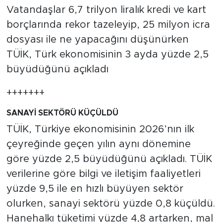
MEDYA KÖŞESİ
Vatandaşlar 6,7 trilyon liralık kredi ve kart
borçlarında rekor tazeleyip, 25 milyon icra
FOTO GALERİ
dosyası ile ne yapacağını düşünürken
TÜİK, Türk ekonomisinin 3 ayda yüzde 2,5
VİDEOLAR
büyüdüğünü açıkladı
ALINTI YAZARLAR
+++++++
SOSYAL MEDYA
SANAYİ SEKTÖRÜ KÜÇÜLDÜ
TÜİK, Türkiye ekonomisinin 2026’nın ilk
çeyreğinde geçen yılın aynı dönemine
göre yüzde 2,5 büyüdüğünü açıkladı. TÜİK
verilerine göre bilgi ve iletişim faaliyetleri
yüzde 9,5 ile en hızlı büyüyen sektör
olurken, sanayi sektörü yüzde 0,8 küçüldü.
Hanehalkı tüketimi yüzde 4,8 artarken, mal