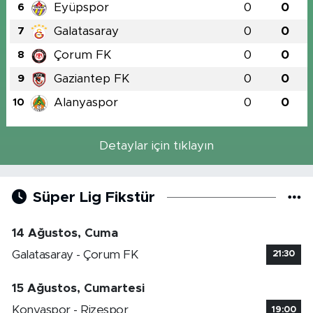
Eyüpspor
0
0
6
Galatasaray
0
0
7
Çorum FK
0
0
8
Gaziantep FK
0
0
9
Alanyaspor
0
0
10
Detaylar için tıklayın
Süper Lig Fikstür
14 Ağustos, Cuma
Galatasaray - Çorum FK
21:30
15 Ağustos, Cumartesi
Konyaspor - Rizespor
19:00