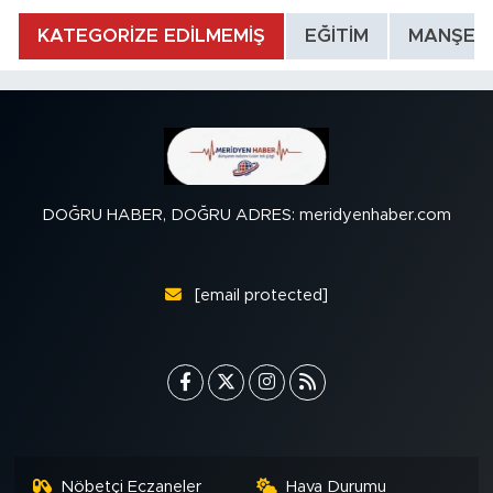
KATEGORİZE EDİLMEMİŞ
EĞİTİM
MANŞET
DOĞRU HABER, DOĞRU ADRES: meridyenhaber.com
[email protected]
Nöbetçi Eczaneler
Hava Durumu