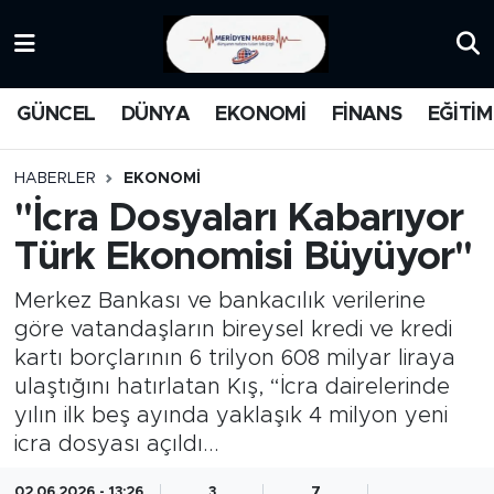
KATEGORİZE EDİLMEMİŞ
Nöbetçi Eczaneler
GÜNCEL
DÜNYA
EKONOMİ
FİNANS
EĞİTİM
EĞİTİM
Hava Durumu
HABERLER
EKONOMİ
MANŞET
İstanbul Namaz Vakitleri
''İcra Dosyaları Kabarıyor
Türk Ekonomisi Büyüyor''
MEDYA
Trafik Durumu
Merkez Bankası ve bankacılık verilerine
FİNANS
Süper Lig Puan Durumu ve Fikstür
göre vatandaşların bireysel kredi ve kredi
kartı borçlarının 6 trilyon 608 milyar liraya
DÜNYA
Tüm Manşetler
ulaştığını hatırlatan Kış, “İcra dairelerinde
yılın ilk beş ayında yaklaşık 4 milyon yeni
GÜNCEL
Son Dakika Haberleri
icra dosyası açıldı...
KARİKATÜR
Haber Arşivi
02.06.2026 - 13:26
3
7