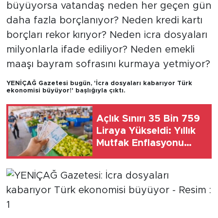
büyüyorsa vatandaş neden her geçen gün
daha fazla borçlanıyor? Neden kredi kartı
SPOR
borçları rekor kırıyor? Neden icra dosyaları
KÜLTÜR SANAT
milyonlarla ifade ediliyor? Neden emekli
maaşı bayram sofrasını kurmaya yetmiyor?
YAŞAM
YENİÇAĞ Gazetesi bugün, 'İcra dosyaları kabarıyor Türk
ekonomisi büyüyor!' başlığıyla çıktı.
TARİHTEN GÜNÜMÜZE
Açlık Sınırı 35 Bin 759
TARİH
Liraya Yükseldi: Yıllık
Mutfak Enflasyonu
KADIN
Yüzde 37, Yoksulluk
Sınırı İse....
SAĞLIK
SİYASET