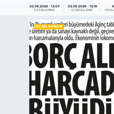
02.06.2026 - 12:07
02.06.2026 - 12:16
4
BİLİM-TEKNOLOJİ
YAYINLANMA
GÜNCELLEME
PAYL
RÖPÖRTAJ
BU BIR İLANDIR
ANALİZ
NOSTALJİ
KULİS
YAZARLAR
DİNİ
POLİTİKA
EKONOMİ