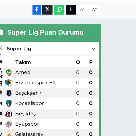
-
+
A
A
Süper Lig Puan Durumu
Süper Lig
#
Takım
O
P
Amed
0
0
1
Erzurumspor FK
0
0
2
Başakşehir
0
0
3
Kocaelispor
0
0
4
Beşiktaş
0
0
5
Eyüpspor
0
0
6
Galatasaray
0
0
7