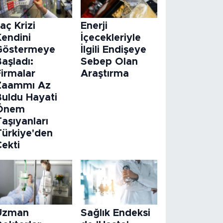
laç Krizi
Enerji
Kendini
İçecekleriyle
Göstermeye
İlgili Endişeye
aşladı:
Sebep Olan
Firmalar
Araştırma
Zaammı Az
Buldu Hayati
Önem
aşıyanları
Türkiye'den
Çekti
Uzman
Sağlık Endeksi