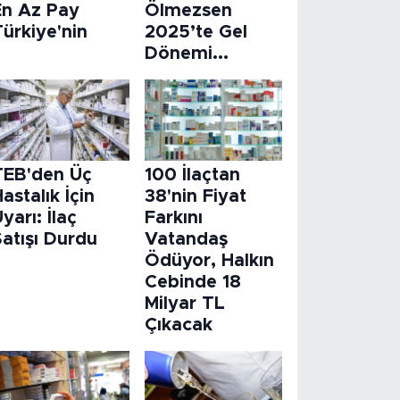
En Az Pay
Ölmezsen
ürkiye'nin
2025’te Gel
Dönemi...
TEB'den Üç
100 İlaçtan
astalık İçin
38'nin Fiyat
yarı: İlaç
Farkını
atışı Durdu
Vatandaş
Ödüyor, Halkın
Cebinde 18
Milyar TL
Çıkacak