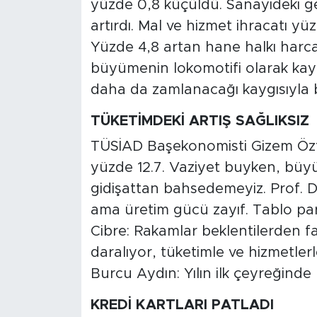
yüzde 0,8 küçüldü. Sanayideki ge
MEDYA KÖŞESİ
artırdı. Mal ve hizmet ihracatı yü
FOTO GALERİ
Yüzde 4,8 artan hane halkı harca
büyümenin lokomotifi olarak kay
VİDEOLAR
daha da zamlanacağı kaygısıyla
ALINTI YAZARLAR
TÜKETİMDEKİ ARTIŞ SAĞLIKSIZ
TÜSİAD Başekonomisti Gizem Öztok
SOSYAL MEDYA
yüzde 12.7. Vaziyet buyken, büy
gidişattan bahsedemeyiz. Prof. 
ama üretim gücü zayıf. Tablo parl
Cibre: Rakamlar beklentilerden fa
daralıyor, tüketimle ve hizmetl
Burcu Aydın: Yılın ilk çeyreğind
KREDİ KARTLARI PATLADI