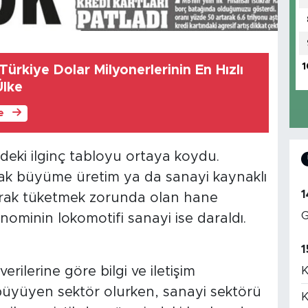
1
ürkiye Dolar Milyonerlerinin En Hızlı
Ülke
le
edeki ilginç tabloyu ortaya koydu.
k büyüme üretim ya da sanayi kaynaklı
1
narak tüketmek zorunda olan hane
G
nominin lokomotifi sanayi ise daraldı.
1
K
erilerine göre bilgi ve iletişim
lı büyüyen sektör olurken, sanayi sektörü
K