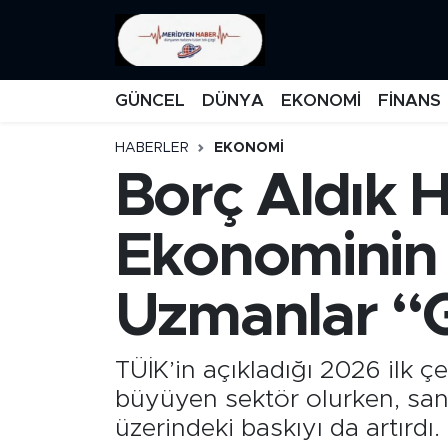
KATEGORİZE EDİLMEMİŞ
Nöbetçi Eczaneler
GÜNCEL
DÜNYA
EKONOMİ
FİNANS
EĞİTİM
Hava Durumu
HABERLER
EKONOMİ
Borç Aldık 
MANŞET
İstanbul Namaz Vakitleri
MEDYA
Trafik Durumu
Ekonominin 
FİNANS
Süper Lig Puan Durumu ve Fikstür
Uzmanlar “Gi
DÜNYA
Tüm Manşetler
TÜİK’in açıkladığı 2026 ilk çey
GÜNCEL
Son Dakika Haberleri
büyüyen sektör olurken, san
üzerindeki baskıyı da artırdı.
KARİKATÜR
Haber Arşivi