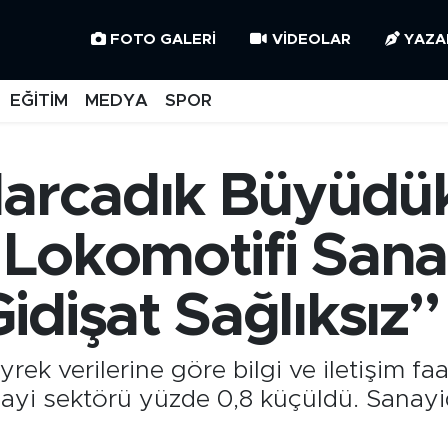
FOTO GALERI
VIDEOLAR
YAZA
EĞİTİM
MEDYA
SPOR
Harcadık Büyüdü
Lokomotifi Sanay
dişat Sağlıksız”
rek verilerine göre bilgi ve iletişim faal
ayi sektörü yüzde 0,8 küçüldü. Sanayi