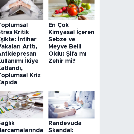
Toplumsal
En Çok
tres Kritik
Kimyasal İçeren
şikte: İntihar
Sebze ve
akaları Arttı,
Meyve Belli
Antidepresan
Oldu: Şifa mı
ullanımı İkiye
Zehir mi?
atlandı,
Toplumsal Kriz
Kapıda
ağlık
Randevuda
Harcamalarında
Skandal: