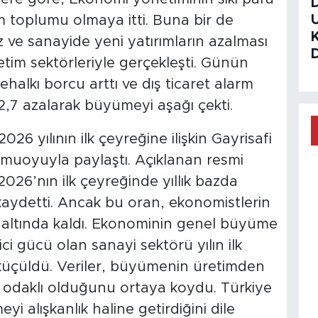
tim toplumu olmaya itti. Buna bir de
iz ve sanayide yeni yatırımların azalması
im sektörleriyle gerçekleşti. Günün
ehalkı borcu arttı ve dış ticaret alarm
2,7 azalarak büyümeyi aşağı çekti.
026 yılının ilk çeyreğine ilişkin Gayrisafi
 kamuoyuyla paylaştı. Açıklanan resmi
2026’nın ilk çeyreğinde yıllık bazda
aydetti. Ancak bu oran, ekonomistlerin
in altında kaldı. Ekonominin genel büyüme
ici gücü olan sanayi sektörü yılın ilk
küçüldü. Veriler, büyümenin üretimden
im odaklı olduğunu ortaya koydu. Türkiye
 alışkanlık haline getirdiğini dile