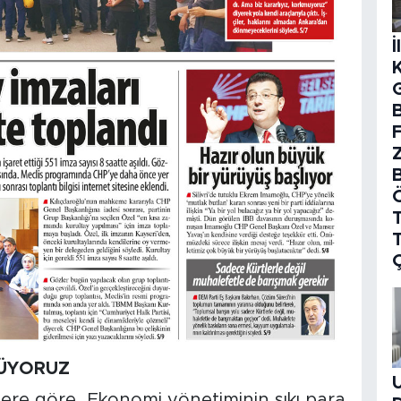
İ
B
T
YÜYORUZ
ere göre, Ekonomi yönetiminin sıkı para