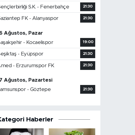
ençlerbirliği S.K. - Fenerbahçe
21:30
aziantep FK - Alanyaspor
21:30
6 Ağustos, Pazar
aşakşehir - Kocaelispor
19:00
eşiktaş - Eyüpspor
21:30
med - Erzurumspor FK
21:30
7 Ağustos, Pazartesi
amsunspor - Göztepe
21:30
Kategori Haberler