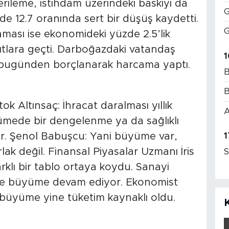
rileme, istihdam üzerindeki baskıyı da
G
zde 12.7 oranında sert bir düşüş kaydetti.
G
ması ise ekonomideki yüzde 2.5’lik
ıtlara geçti. Darboğazdaki vatandaş
1
 bugünden borçlanarak harcama yaptı.
B
B
 Altınsaç: İhracat daralması yıllık
A
ümede bir dengelenme ya da sağlıklı
Dr. Şenol Babuşcu: Yani büyüme var,
1
ak değil. Finansal Piyasalar Uzmanı İris
S
rklı bir tablo ortaya koydu. Sanayi
erle büyüme devam ediyor. Ekonomist
e büyüme yine tüketim kaynaklı oldu.