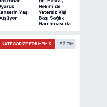
Doktorlar
de 'Hasta',
Uyardı:
Hekim de
Kanserin Yaşı
Yetersiz Kişi
Düşüyor
Başı Sağlık
Harcaması da
KATEGORİZE EDİLMEMİŞ
EĞİTİM
MANŞET