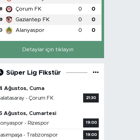
Çorum FK
0
0
8
Gaziantep FK
0
0
9
Alanyaspor
0
0
0
Detaylar için tıklayın
Süper Lig Fikstür
4 Ağustos, Cuma
alatasaray - Çorum FK
21:30
5 Ağustos, Cumartesi
onyaspor - Rizespor
19:00
asımpaşa - Trabzonspor
19:00