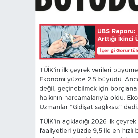
SPOR
KÜLTÜR SANAT
UBS Raporu: T
Arttığı İkinci 
YAŞAM
İçeriği Görüntü
TARİHTEN GÜNÜMÜZE
TÜİK’in ilk çeyrek verileri büyüm
TARİH
Ekonomi yüzde 2.5 büyüdü. Anca
değil, geçinebilmek için borçla
KADIN
halkının harcamalarıyla oldu. Eko
Uzmanlar “Gidişat sağlıksız” dedi.
SAĞLIK
TÜİK’in açıkladığı 2026 ilk çeyrek v
SİYASET
faaliyetleri yüzde 9,5 ile en hız