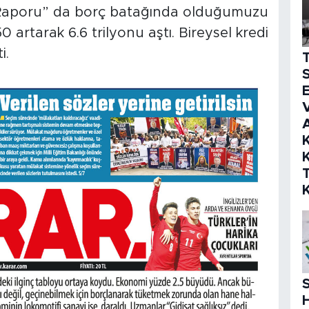
rar Raporu” da borç batağında olduğumuzu
 artarak 6.6 trilyonu aştı. Bireysel kredi
i.
S
E
V
K
K
S