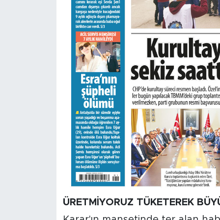
ÜRETMİYORUZ TÜKETEREK BÜ
Karar'ın manşetinde ter alan hab