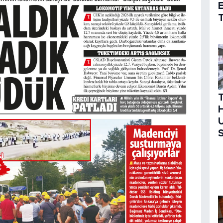
T
H
U
S