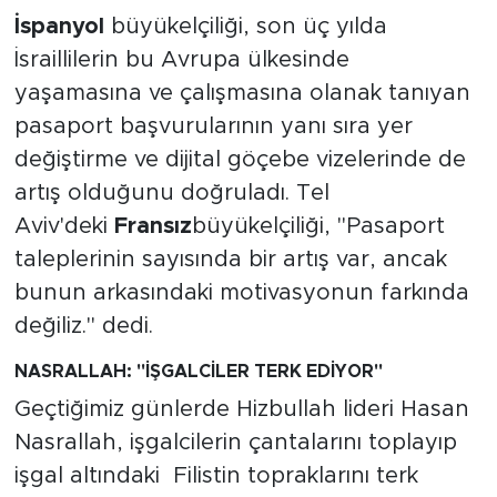
MEDYA KÖŞESİ
İspanyol
büyükelçiliği, son üç yılda
İsraillilerin bu Avrupa ülkesinde
FOTO GALERİ
yaşamasına ve çalışmasına olanak tanıyan
VİDEOLAR
pasaport başvurularının yanı sıra yer
değiştirme ve dijital göçebe vizelerinde de
ALINTI YAZARLAR
artış olduğunu doğruladı. Tel
Aviv'deki
Fransız
büyükelçiliği, "Pasaport
SOSYAL MEDYA
taleplerinin sayısında bir artış var, ancak
bunun arkasındaki motivasyonun farkında
değiliz." dedi.
NASRALLAH: "İŞGALCİLER TERK EDİYOR"
Geçtiğimiz günlerde Hizbullah lideri Hasan
Nasrallah, işgalcilerin çantalarını toplayıp
işgal altındaki Filistin topraklarını terk