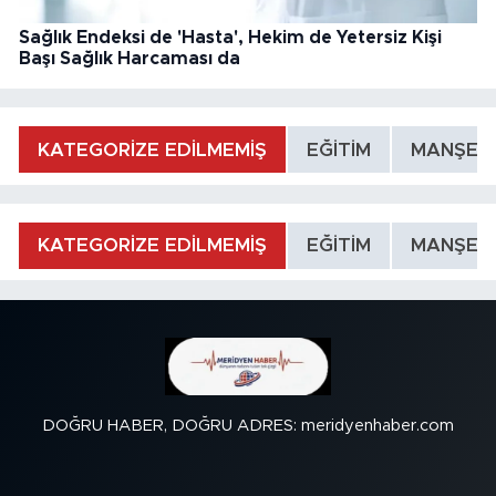
Sağlık Endeksi de 'Hasta', Hekim de Yetersiz Kişi
Başı Sağlık Harcaması da
KATEGORİZE EDİLMEMİŞ
EĞİTİM
MANŞET
KATEGORİZE EDİLMEMİŞ
EĞİTİM
MANŞET
DOĞRU HABER, DOĞRU ADRES: meridyenhaber.com