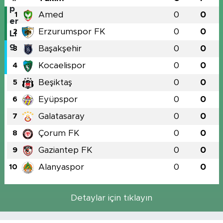
Amed
0
0
1
Erzurumspor FK
0
0
2
Başakşehir
0
0
3
Kocaelispor
0
0
4
Beşiktaş
0
0
5
Eyüpspor
0
0
6
Galatasaray
0
0
7
Çorum FK
0
0
8
Gaziantep FK
0
0
9
Alanyaspor
0
0
10
Detaylar için tıklayın