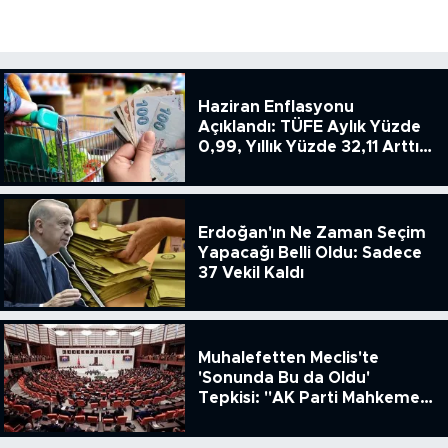
Haziran Enflasyonu
Açıklandı: TÜFE Aylık Yüzde
0,99, Yıllık Yüzde 32,11 Arttı,
ENSAG: Tüfe 1.94 Yıllık Yüzde
51.49
Erdoğan'ın Ne Zaman Seçim
Yapacağı Belli Oldu: Sadece
37 Vekil Kaldı
Muhalefetten Meclis'te
'Sonunda Bu da Oldu'
Tepkisi: "AK Parti Mahkeme
Kararına Uymamak İçin
Kanun Çıkardı"