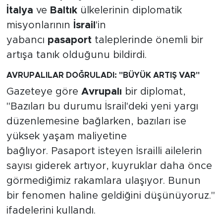
İtalya
ve
Baltık
ülkelerinin diplomatik
SPOR
misyonlarının
İsrail
'in
yabancı
pasaport
taleplerinde önemli bir
KÜLTÜR SANAT
artışa tanık olduğunu bildirdi.
YAŞAM
AVRUPALILAR DOĞRULADI: "BÜYÜK ARTIŞ VAR"
Gazeteye göre
Avrupalı
bir diplomat,
TARİHTEN GÜNÜMÜZE
"Bazıları bu durumu İsrail'deki yeni yargı
düzenlemesine bağlarken, bazıları ise
TARİH
yüksek yaşam maliyetine
KADIN
bağlıyor. Pasaport isteyen İsrailli ailelerin
sayısı giderek artıyor, kuyruklar daha önce
SAĞLIK
görmediğimiz rakamlara ulaşıyor. Bunun
bir fenomen haline geldiğini düşünüyoruz."
SİYASET
ifadelerini kullandı.