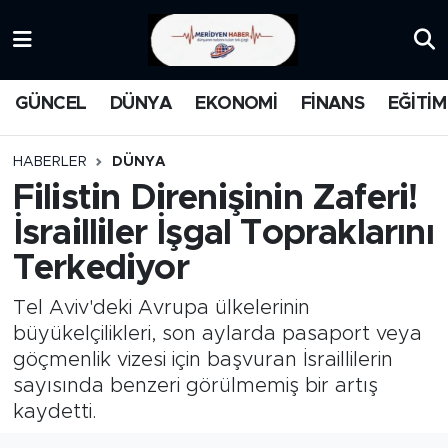
KATEGORİZE EDİLMEMİŞ
Nöbetçi Eczaneler
GÜNCEL
DÜNYA
EKONOMİ
FİNANS
EĞİTİM
EĞİTİM
Hava Durumu
HABERLER
DÜNYA
MANŞET
İstanbul Namaz Vakitleri
Filistin Direnişinin Zaferi!
İsrailliler İşgal Topraklarını
MEDYA
Trafik Durumu
Terkediyor
FİNANS
Süper Lig Puan Durumu ve Fikstür
Tel Aviv'deki Avrupa ülkelerinin
DÜNYA
Tüm Manşetler
büyükelçilikleri, son aylarda pasaport veya
göçmenlik vizesi için başvuran İsraillilerin
GÜNCEL
Son Dakika Haberleri
sayısında benzeri görülmemiş bir artış
kaydetti.
KARİKATÜR
Haber Arşivi