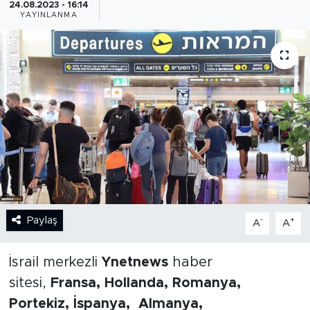
24.08.2023 - 16:14
YAYINLANMA
BİLİM-TEKNOLOJİ
RÖPÖRTAJ
ANALİZ
NOSTALJİ
KULİS
YAZARLAR
Paylaş
-
+
A
A
DİNİ
İsrail merkezli
Ynetnews
haber
POLİTİKA
sitesi,
Fransa, Hollanda, Romanya,
Portekiz, İspanya, Almanya,
EKONOMİ