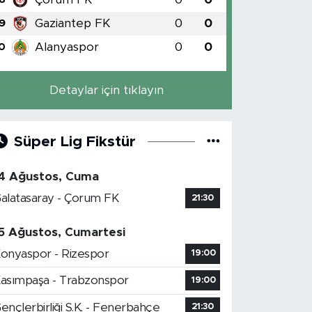
Gaziantep FK
0
0
9
Alanyaspor
0
0
0
Detaylar için tıklayın
Süper Lig Fikstür
4 Ağustos, Cuma
alatasaray - Çorum FK
21:30
5 Ağustos, Cumartesi
onyaspor - Rizespor
19:00
asımpaşa - Trabzonspor
19:00
ençlerbirliği S.K. - Fenerbahçe
21:30