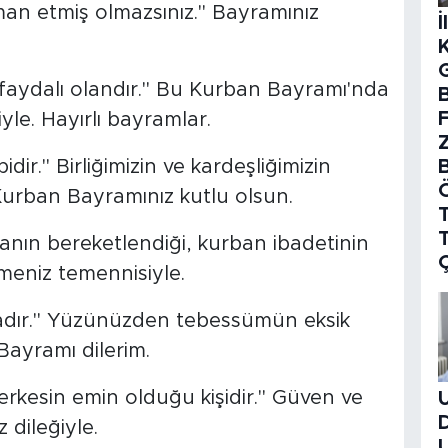
iman etmiş olmazsınız." Bayramınız
İ
ra faydalı olandır." Bu Kurban Bayramı'nda
B
le. Hayırlı bayramlar.
idir." Birliğimizin ve kardeşliğimizin
Kurban Bayramınız kutlu olsun.
T
anın bereketlendiği, kurban ibadetinin
meniz temennisiyle.
adır." Yüzünüzden tebessümün eksik
Bayramı dilerim.
rkesin emin olduğu kişidir." Güven ve
dileğiyle.