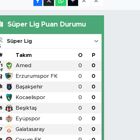
A
A
Süper Lig Puan Durumu
Süper Lig
#
Takım
O
P
Amed
0
0
1
Erzurumspor FK
0
0
2
Başakşehir
0
0
3
Kocaelispor
0
0
4
Beşiktaş
0
0
5
Eyüpspor
0
0
6
Galatasaray
0
0
7
Çorum FK
0
0
8