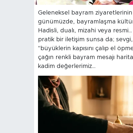
Geleneksel bayram ziyaretlerinin ye
SPOR
günümüzde, bayramlaşma kültü
KÜLTÜR SANAT
Hadisli, dualı, mizahi veya resmi.
pratik bir iletişim sunsa da; sevg
YAŞAM
"büyüklerin kapısını çalıp el öpme
çağın renkli bayram mesajı hari
TARİHTEN GÜNÜMÜZE
kadim değerlerimiz...
TARİH
KADIN
SAĞLIK
SİYASET