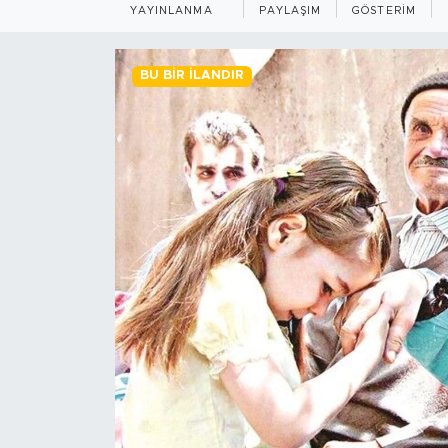
YAYINLANMA
PAYLAŞIM
GÖSTERIM
BİLİM-TEKNOLOJİ
BU BIR İLANDIR
RÖPÖRTAJ
ANALİZ
NOSTALJİ
KULİS
YAZARLAR
DİNİ
POLİTİKA
EKONOMİ