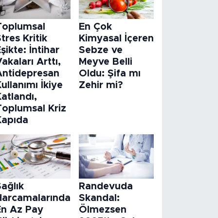
Toplumsal
En Çok
tres Kritik
Kimyasal İçeren
şikte: İntihar
Sebze ve
akaları Arttı,
Meyve Belli
Antidepresan
Oldu: Şifa mı
ullanımı İkiye
Zehir mi?
atlandı,
Toplumsal Kriz
Kapıda
ağlık
Randevuda
Harcamalarında
Skandal:
En Az Pay
Ölmezsen