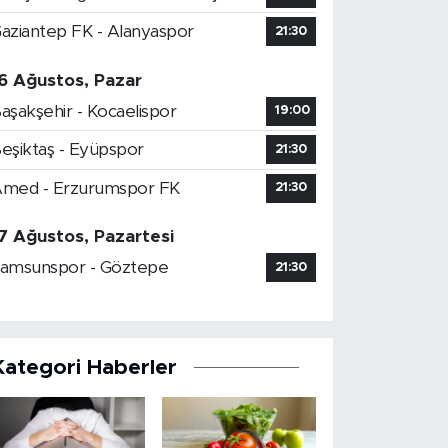
aziantep FK - Alanyaspor
21:30
6 Ağustos, Pazar
aşakşehir - Kocaelispor
19:00
eşiktaş - Eyüpspor
21:30
med - Erzurumspor FK
21:30
7 Ağustos, Pazartesi
amsunspor - Göztepe
21:30
Kategori Haberler