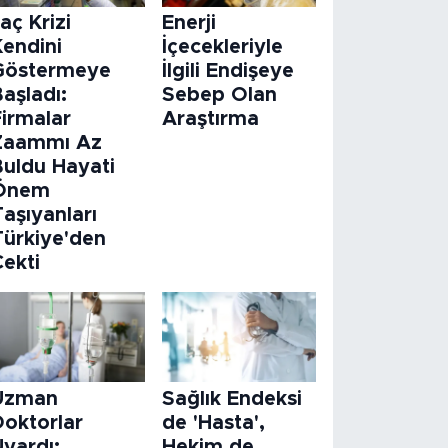
laç Krizi
Enerji
Kendini
İçecekleriyle
Göstermeye
İlgili Endişeye
aşladı:
Sebep Olan
Firmalar
Araştırma
Zaammı Az
Buldu Hayati
Önem
aşıyanları
Türkiye'den
Çekti
Uzman
Sağlık Endeksi
Doktorlar
de 'Hasta',
Uyardı:
Hekim de