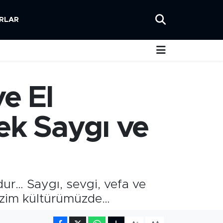
RLAR
e El
k Saygı ve
ur… Saygı, sevgi, vefa ve
bizim kültürümüzde…
-
+