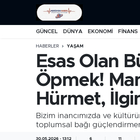
KATEGORİZE EDİLMEMİŞ
Nöbetçi Eczaneler
GÜNCEL
DÜNYA
EKONOMİ
FİNANS
EĞİTİM
Hava Durumu
HABERLER
YAŞAM
Esas Olan Bü
MANŞET
İstanbul Namaz Vakitleri
MEDYA
Trafik Durumu
Öpmek! Mane
FİNANS
Süper Lig Puan Durumu ve Fikstür
Hürmet, İlgin
DÜNYA
Tüm Manşetler
Bizim inancımızda ve kültür
GÜNCEL
Son Dakika Haberleri
toplumsal bağı güçlendirmen
KARİKATÜR
Haber Arşivi
30.05.2026 - 13:12
6
11