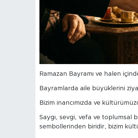
MEDYA KÖŞESİ
FOTO GALERİ
VİDEOLAR
ALINTI YAZARLAR
SOSYAL MEDYA
Ramazan Bayramı ve halen için
Bayramlarda aile büyüklerini ziy
Bizim inancımızda ve kültürümüz
Saygı, sevgi, vefa ve toplumsal 
sembollerinden biridir, bizim kü