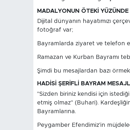
MADALYONUN ÖTEKİ YÜZÜNDE İ
Dijital dünyanın hayatımızı çerç
fotoğraf var;
Bayramlarda ziyaret ve telefon e
Ramazan ve Kurban Bayramı tebr
Şimdi bu mesajlardan bazı örmekl
HADİSİ ŞERİFLİ BAYRAM MESAJL
"Sizden biriniz kendisi için isted
etmiş olmaz" (Buhari). Kardeşliğ
Bayramlarına.
Peygamber Efendimiz'in müjdelediğ