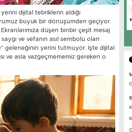
rini dijital tebriklerin aldığı
1
rümüz büyük bir dönüşümden geçiyor.
.. Ekranlarımıza düşen binbir çeşit mesaj
i, saygı ve vefanın asıl sembolü olan
" geleneğinin yerini tutmuyor. İşte dijital
tası ve asla vazgeçmememiz gereken o
1
G
1
K
K
G