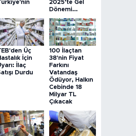
ürkiye'nin
2025’te Gel
Dönemi...
TEB'den Üç
100 İlaçtan
astalık İçin
38'nin Fiyat
yarı: İlaç
Farkını
atışı Durdu
Vatandaş
Ödüyor, Halkın
Cebinde 18
Milyar TL
Çıkacak