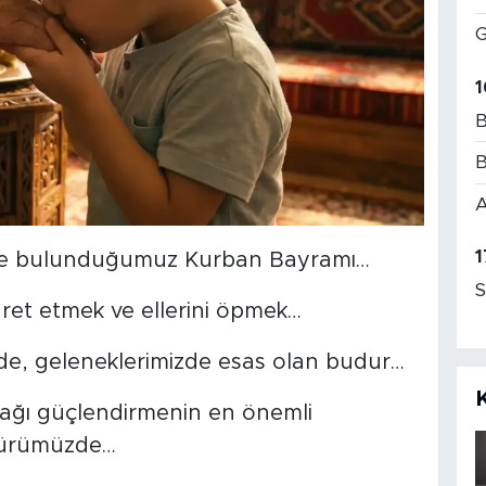
G
1
B
B
A
1
de bulunduğumuz Kurban Bayramı…
S
aret etmek ve ellerini öpmek…
de, geleneklerimizde esas olan budur…
bağı güçlendirmenin en önemli
ltürümüzde…