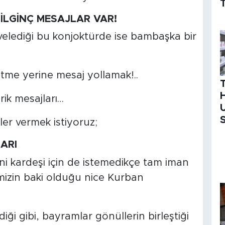
T
LGİNÇ MESAJLAR VAR!
evelediği bu konjoktürde ise bambaşka bir
tme yerine mesaj yollamak!..
H
ik mesajları…
U
S
er vermek istiyoruz;
ARI
iğini kardeşi için de istemedikçe tam iman
imizin baki olduğu nice Kurban
i gibi, bayramlar gönüllerin birleştiği