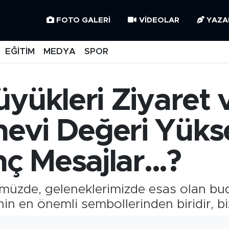
FOTO GALERI
VIDEOLAR
YAZA
EĞİTİM
MEDYA
SPOR
yükleri Ziyaret v
vi Değeri Yükse
ç Mesajlar...?
ümüzde, geleneklerimizde esas olan bud
in en önemli sembollerinden biridir, 