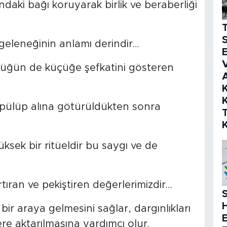
daki bağı koruyarak birlik ve beraberliği
S
geleneğinin anlamı derindir…
E
V
üğün de küçüğe şefkatini gösteren
K
K
öpülüp alına götürüldükten sonra
ek bir ritüeldir bu saygı ve de
 artıran ve pekiştiren değerlerimizdir…
S
 bir araya gelmesini sağlar, dargınlıkları
lere aktarılmasına yardımcı olur.