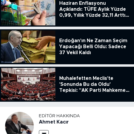
Haziran Enflasyonu
Açıklandı: TÜFE Aylık Yüzde
0,99, Yıllık Yüzde 32,11 Arttı,
ENSAG: Tüfe 1.94 Yıllık Yüzde
51.49
Erdoğan'ın Ne Zaman Seçim
Yapacağı Belli Oldu: Sadece
37 Vekil Kaldı
Muhalefetten Meclis'te
'Sonunda Bu da Oldu'
Tepkisi: "AK Parti Mahkeme
Kararına Uymamak İçin
Kanun Çıkardı"
EDITÖR HAKKINDA
Ahmet Kacır