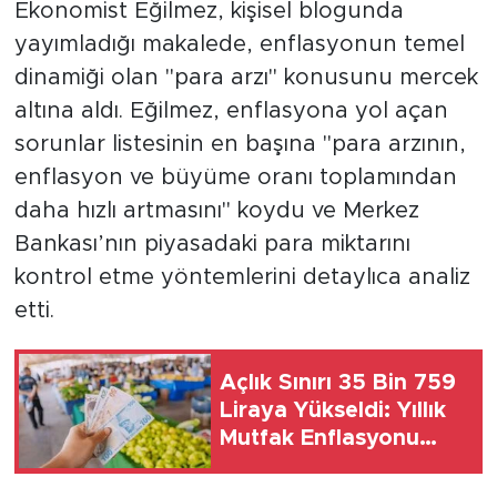
Ekonomist Eğilmez, kişisel blogunda
yayımladığı makalede, enflasyonun temel
SPOR
dinamiği olan "para arzı" konusunu mercek
KÜLTÜR SANAT
altına aldı. Eğilmez, enflasyona yol açan
sorunlar listesinin en başına "para arzının,
YAŞAM
enflasyon ve büyüme oranı toplamından
daha hızlı artmasını" koydu ve Merkez
TARİHTEN GÜNÜMÜZE
Bankası’nın piyasadaki para miktarını
kontrol etme yöntemlerini detaylıca analiz
TARİH
etti.
KADIN
Açlık Sınırı 35 Bin 759
SAĞLIK
Liraya Yükseldi: Yıllık
Mutfak Enflasyonu
SİYASET
Yüzde 37, Yoksulluk
Sınırı İse....