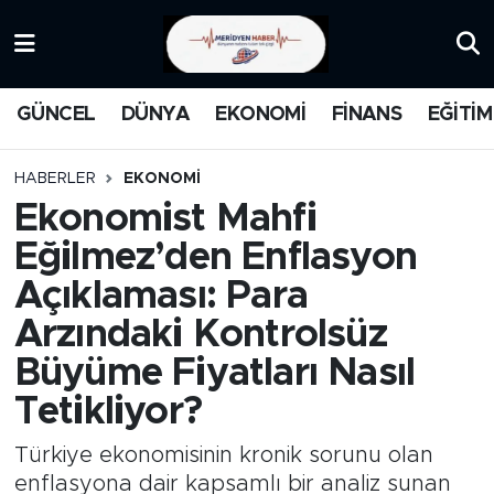
KATEGORİZE EDİLMEMİŞ
Nöbetçi Eczaneler
GÜNCEL
DÜNYA
EKONOMİ
FİNANS
EĞİTİM
EĞİTİM
Hava Durumu
HABERLER
EKONOMİ
MANŞET
İstanbul Namaz Vakitleri
Ekonomist Mahfi
Eğilmez’den Enflasyon
MEDYA
Trafik Durumu
Açıklaması: Para
FİNANS
Süper Lig Puan Durumu ve Fikstür
Arzındaki Kontrolsüz
Büyüme Fiyatları Nasıl
DÜNYA
Tüm Manşetler
Tetikliyor?
GÜNCEL
Son Dakika Haberleri
Türkiye ekonomisinin kronik sorunu olan
KARİKATÜR
Haber Arşivi
enflasyona dair kapsamlı bir analiz sunan