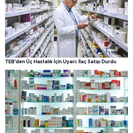
TEB'den Üç Hastalık İçin Uyarı: İlaç Satışı Durdu