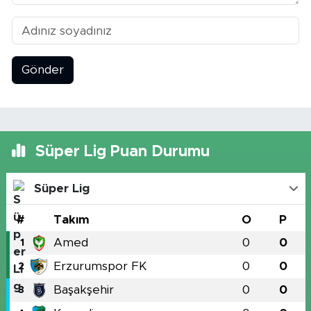
Gönder
Süper Lig Puan Durumu
Süper Lig
#
Takım
O
P
Amed
0
0
1
Erzurumspor FK
0
0
2
Başakşehir
0
0
3