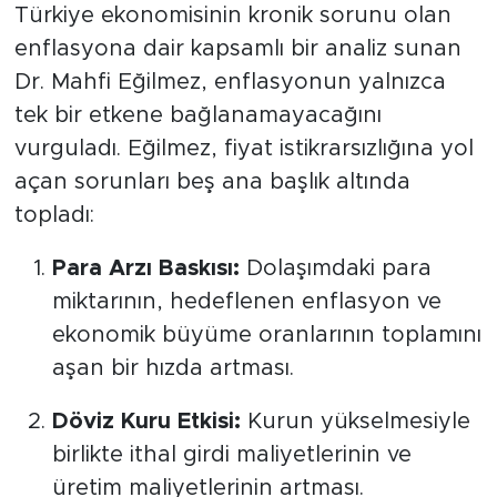
MEDYA KÖŞESİ
Türkiye ekonomisinin kronik sorunu olan
enflasyona dair kapsamlı bir analiz sunan
FOTO GALERİ
Dr. Mahfi Eğilmez, enflasyonun yalnızca
tek bir etkene bağlanamayacağını
VİDEOLAR
vurguladı. Eğilmez, fiyat istikrarsızlığına yol
ALINTI YAZARLAR
açan sorunları beş ana başlık altında
topladı:
SOSYAL MEDYA
Para Arzı Baskısı:
Dolaşımdaki para
miktarının, hedeflenen enflasyon ve
ekonomik büyüme oranlarının toplamını
aşan bir hızda artması.
Döviz Kuru Etkisi:
Kurun yükselmesiyle
birlikte ithal girdi maliyetlerinin ve
üretim maliyetlerinin artması.