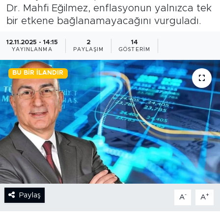
Dr. Mahfi Eğilmez, enflasyonun yalnızca tek
BİLİM-TEKNOLOJİ
bir etkene bağlanamayacağını vurguladı.
RÖPÖRTAJ
12.11.2025 - 14:15
2
14
YAYINLANMA
PAYLAŞIM
GÖSTERIM
ANALİZ
BU BIR İLANDIR
NOSTALJİ
KULİS
YAZARLAR
DİNİ
POLİTİKA
Paylaş
-
+
A
A
EKONOMİ