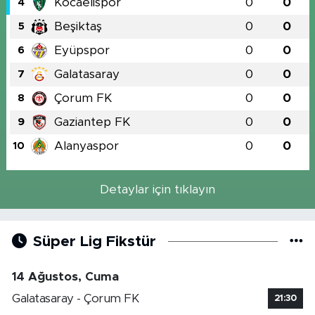
Kocaelispor
0
0
4
Beşiktaş
0
0
5
Eyüpspor
0
0
6
Galatasaray
0
0
7
Çorum FK
0
0
8
Gaziantep FK
0
0
9
Alanyaspor
0
0
10
Detaylar için tıklayın
Süper Lig Fikstür
14 Ağustos, Cuma
Galatasaray - Çorum FK
21:30