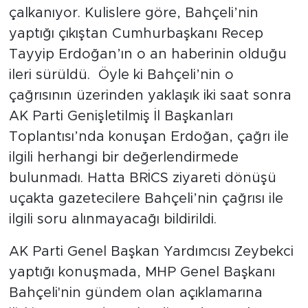
MEDYA KÖŞESİ
çalkanıyor. Kulislere göre, Bahçeli’nin
yaptığı çıkıştan Cumhurbaşkanı Recep
FOTO GALERİ
Tayyip Erdoğan’ın o an haberinin olduğu
ileri sürüldü. Öyle ki Bahçeli’nin o
VİDEOLAR
çağrısının üzerinden yaklaşık iki saat sonra
ALINTI YAZARLAR
AK Parti Genişletilmiş İl Başkanları
Toplantısı’nda konuşan Erdoğan, çağrı ile
SOSYAL MEDYA
ilgili herhangi bir değerlendirmede
bulunmadı. Hatta BRİCS ziyareti dönüşü
uçakta gazetecilere Bahçeli’nin çağrısı ile
ilgili soru alınmayacağı bildirildi.
AK Parti Genel Başkan Yardımcısı Zeybekci
yaptığı konuşmada, MHP Genel Başkanı
Bahçeli'nin gündem olan açıklamarına