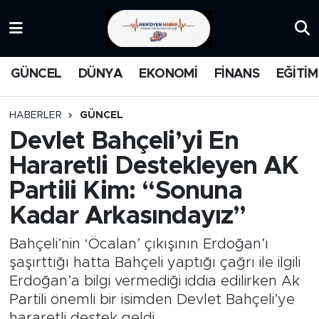
KATEGORİZE EDİLMEMİŞ
Nöbetçi Eczaneler
GÜNCEL
DÜNYA
EKONOMİ
FİNANS
EĞİTİM
EĞİTİM
Hava Durumu
HABERLER
GÜNCEL
MANŞET
İstanbul Namaz Vakitleri
Devlet Bahçeli’yi En
Hararetli Destekleyen AK
MEDYA
Trafik Durumu
Partili Kim: “Sonuna
FİNANS
Süper Lig Puan Durumu ve Fikstür
Kadar Arkasındayız”
DÜNYA
Tüm Manşetler
Bahçeli’nin ‘Öcalan’ çıkışının Erdoğan’ı
şaşırttığı hatta Bahçeli yaptığı çağrı ile ilgili
GÜNCEL
Son Dakika Haberleri
Erdoğan’a bilgi vermediği iddia edilirken Ak
Partili önemli bir isimden Devlet Bahçeli’ye
KARİKATÜR
Haber Arşivi
hararetli destek geldi.