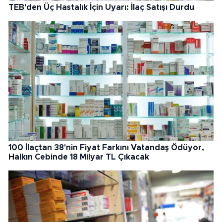
TEB'den Üç Hastalık İçin Uyarı: İlaç Satışı Durdu
100 İlaçtan 38'nin Fiyat Farkını Vatandaş Ödüyor,
Halkın Cebinde 18 Milyar TL Çıkacak