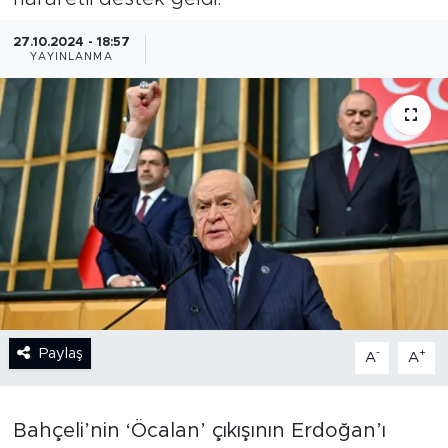
BİLİM-TEKNOLOJİ
27.10.2024 - 18:57
YAYINLANMA
RÖPÖRTAJ
ANALİZ
NOSTALJİ
KULİS
YAZARLAR
DİNİ
Paylaş
-
+
A
A
POLİTİKA
Bahçeli’nin ‘Öcalan’ çıkışının Erdoğan’ı
EKONOMİ