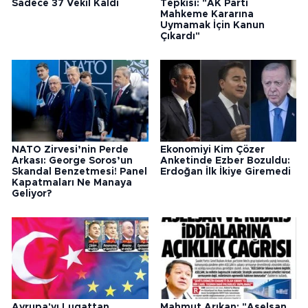
Sadece 37 Vekil Kaldı
Tepkisi: "AK Parti
Mahkeme Kararına
Uymamak İçin Kanun
Çıkardı"
NATO Zirvesi’nin Perde
Ekonomiyi Kim Çözer
Arkası: George Soros’un
Anketinde Ezber Bozuldu:
Skandal Benzetmesi! Panel
Erdoğan İlk İkiye Giremedi
Kapatmaları Ne Manaya
Geliyor?
Avrupa'yı Lugattan
Mahmut Arıkan: "Aselsan