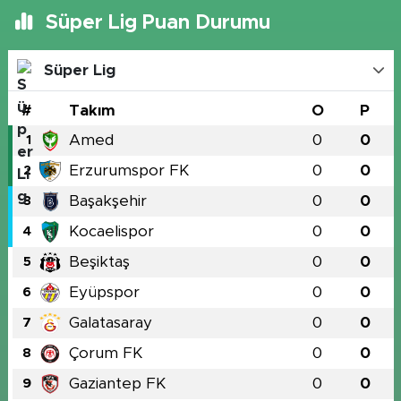
Süper Lig Puan Durumu
Süper Lig
#
Takım
O
P
Amed
0
0
1
Erzurumspor FK
0
0
2
Başakşehir
0
0
3
Kocaelispor
0
0
4
Beşiktaş
0
0
5
Eyüpspor
0
0
6
Galatasaray
0
0
7
Çorum FK
0
0
8
Gaziantep FK
0
0
9