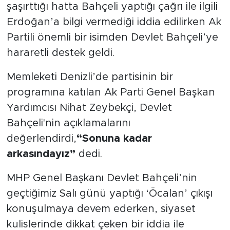
şaşırttığı hatta Bahçeli yaptığı çağrı ile ilgili
Erdoğan’a bilgi vermediği iddia edilirken Ak
SPOR
Partili önemli bir isimden Devlet Bahçeli’ye
KÜLTÜR SANAT
hararetli destek geldi.
Memleketi Denizli’de partisinin bir
YAŞAM
programına katılan Ak Parti Genel Başkan
TARİHTEN GÜNÜMÜZE
Yardımcısı Nihat Zeybekçi, Devlet
Bahçeli'nin açıklamalarını
TARİH
değerlendirdi,
“Sonuna kadar
arkasındayız”
dedi.
KADIN
MHP Genel Başkanı Devlet Bahçeli’nin
SAĞLIK
geçtiğimiz Salı günü yaptığı ‘Öcalan’ çıkışı
SİYASET
konuşulmaya devem ederken, siyaset
kulislerinde dikkat çeken bir iddia ile