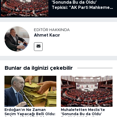
'Sonunda Bu da Oldu'
Tepkisi: "AK Parti Mahkeme
Kararına Uymamak İçin
Kanun Çıkardı"
EDITÖR HAKKINDA
Ahmet Kacır
Bunlar da ilginizi çekebilir
Erdoğan'ın Ne Zaman
Muhalefetten Meclis'te
Seçim Yapacağı Belli Oldu:
'Sonunda Bu da Oldu'