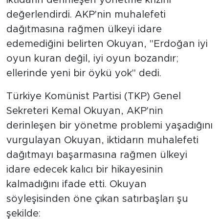
değerlendirdi. AKP'nin muhalefeti
SPOR
dağıtmasına rağmen ülkeyi idare
edemediğini belirten Okuyan, "Erdoğan iyi
KÜLTÜR SANAT
oyun kuran değil, iyi oyun bozandır;
ellerinde yeni bir öykü yok" dedi.
YAŞAM
Türkiye Komünist Partisi (TKP) Genel
TARİHTEN GÜNÜMÜZE
Sekreteri Kemal Okuyan, AKP'nin
TARİH
derinleşen bir yönetme problemi yaşadığını
vurgulayan Okuyan, iktidarın muhalefeti
KADIN
dağıtmayı başarmasına rağmen ülkeyi
idare edecek kalıcı bir hikayesinin
SAĞLIK
kalmadığını ifade etti. Okuyan
SİYASET
söyleşisinden öne çıkan satırbaşları şu
şekilde: