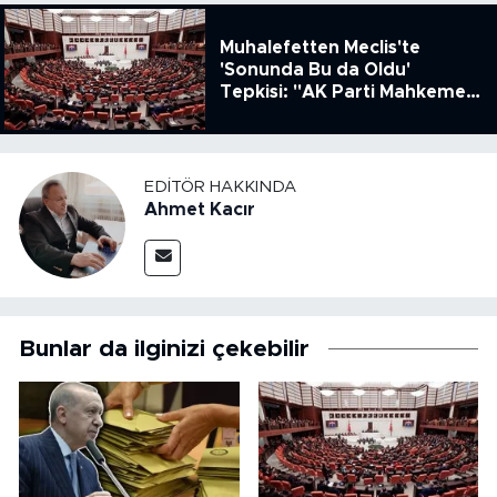
Muhalefetten Meclis'te
'Sonunda Bu da Oldu'
Tepkisi: "AK Parti Mahkeme
Kararına Uymamak İçin
Kanun Çıkardı"
EDITÖR HAKKINDA
Ahmet Kacır
Bunlar da ilginizi çekebilir