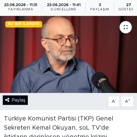
23.06.2026 - 11:31
23.06.2026 - 11:41
3
27
YAYINLANMA
GÜNCELLEME
PAYLAŞIM
GÖSTERI
BİLİM-TEKNOLOJİ
BU BIR İLANDIR
RÖPÖRTAJ
ANALİZ
NOSTALJİ
KULİS
YAZARLAR
Paylaş
-
+
A
A
DİNİ
Türkiye Komünist Partisi (TKP) Genel
POLİTİKA
Sekreteri Kemal Okuyan, soL TV'de
EKONOMİ
iktidarın derinleşen yönetme krizini