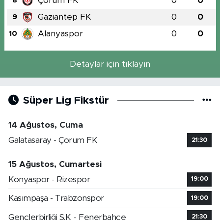
Çorum FK
0
0
8
Gaziantep FK
0
0
9
Alanyaspor
0
0
10
Detaylar için tıklayın
Süper Lig Fikstür
14 Ağustos, Cuma
Galatasaray - Çorum FK
21:30
15 Ağustos, Cumartesi
Konyaspor - Rizespor
19:00
Kasımpaşa - Trabzonspor
19:00
Gençlerbirliği S.K. - Fenerbahçe
21:30