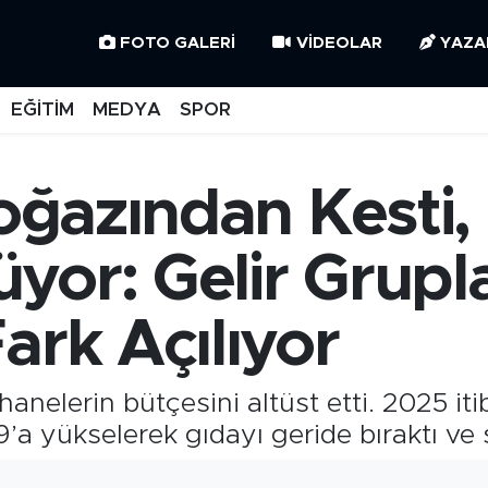
FOTO GALERI
VIDEOLAR
YAZA
EĞİTİM
MEDYA
SPOR
Boğazından Kesti,
or: Gelir Grupla
ark Açılıyor
i hanelerin bütçesini altüst etti. 2025 it
a yükselerek gıdayı geride bıraktı ve so