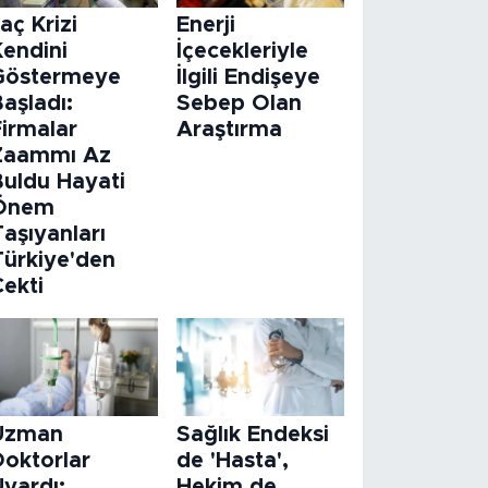
laç Krizi
Enerji
Kendini
İçecekleriyle
Göstermeye
İlgili Endişeye
aşladı:
Sebep Olan
Firmalar
Araştırma
Zaammı Az
Buldu Hayati
Önem
aşıyanları
Türkiye'den
Çekti
Uzman
Sağlık Endeksi
Doktorlar
de 'Hasta',
Uyardı:
Hekim de