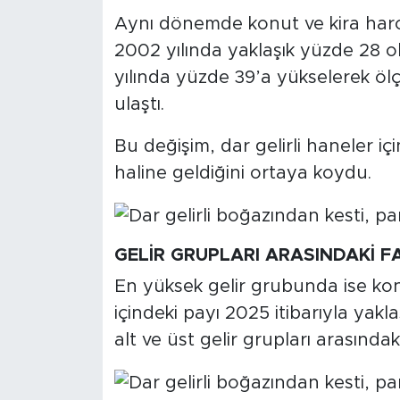
MEDYA KÖŞESİ
Aynı dönemde konut ve kira harca
2002 yılında yaklaşık yüzde 28 o
FOTO GALERİ
yılında yüzde 39’a yükselerek öl
VİDEOLAR
ulaştı.
ALINTI YAZARLAR
Bu değişim, dar gelirli haneler 
haline geldiğini ortaya koydu.
SOSYAL MEDYA
GELİR GRUPLARI ARASINDAKİ F
En yüksek gelir grubunda ise ko
içindeki payı 2025 itibarıyla yakl
alt ve üst gelir grupları arasındaki