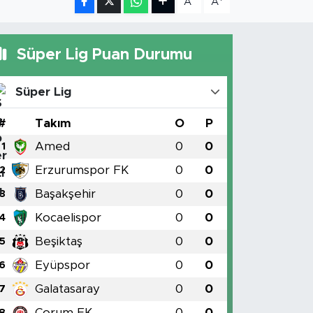
A
A
Süper Lig Puan Durumu
Süper Lig
#
Takım
O
P
Amed
0
0
1
Erzurumspor FK
0
0
2
Başakşehir
0
0
3
Kocaelispor
0
0
4
Beşiktaş
0
0
5
Eyüpspor
0
0
6
Galatasaray
0
0
7
Çorum FK
0
0
8