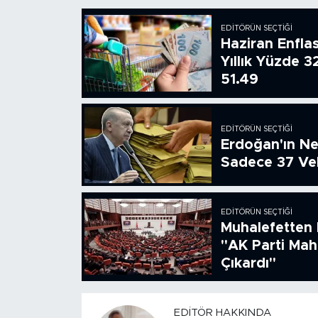
EDITÖRÜN SEÇTIĞI
Haziran Enfla
Yıllık Yüzde 3
51.49
EDITÖRÜN SEÇTIĞI
Erdoğan'ın Ne
Sadece 37 Vek
EDITÖRÜN SEÇTIĞI
Muhalefetten 
"AK Parti Ma
Çıkardı"
EDITÖR HAKKINDA