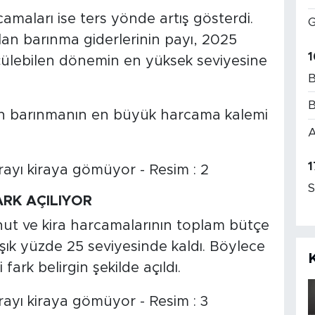
maları ise ters yönde artış gösterdi.
G
lan barınma giderlerinin payı, 2025
1
çülebilen dönemin en yüksek seviyesine
B
B
için barınmanın en büyük harcama kalemi
A
1
S
ARK AÇILIYOR
nut ve kira harcamalarının toplam bütçe
aşık yüzde 25 seviyesinde kaldı. Böylece
 fark belirgin şekilde açıldı.