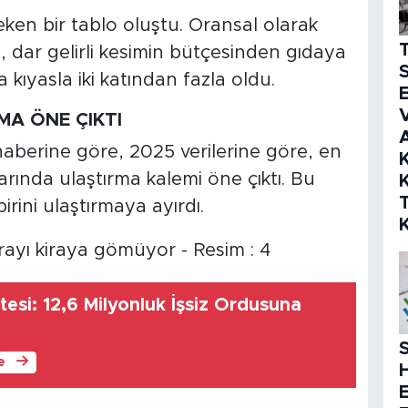
ken bir tablo oluştu. Oransal olarak
 dar gelirli kesimin bütçesinden gıdaya
S
 kıyasla iki katından fazla oldu.
E
V
MA ÖNE ÇIKTI
berine göre, 2025 verilerine göre, en
K
ında ulaştırma kalemi öne çıktı. Bu
K
irini ulaştırmaya ayırdı.
2,6 Milyonluk İşsiz Ordusuna
S
le