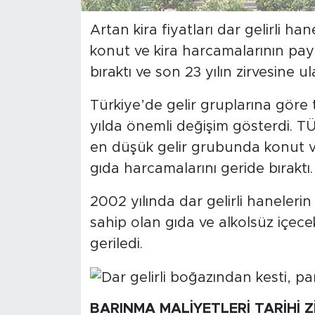
Artan kira fiyatları dar gelirli han
SPOR
konut ve kira harcamalarının pay
KÜLTÜR SANAT
bıraktı ve son 23 yılın zirvesine ula
YAŞAM
Türkiye’de gelir gruplarına göre
yılda önemli değişim gösterdi. TÜ
TARİHTEN GÜNÜMÜZE
en düşük gelir grubunda konut ve 
gıda harcamalarını geride bıraktı.
TARİH
2002 yılında dar gelirli haneler
KADIN
sahip olan gıda ve alkolsüz içec
geriledi.
SAĞLIK
SİYASET
BARINMA MALİYETLERİ TARİHİ 