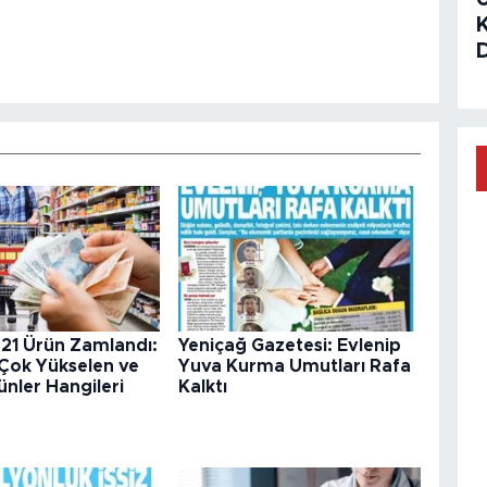
 21 Ürün Zamlandı:
Yeniçağ Gazetesi: Evlenip
 Çok Yükselen ve
Yuva Kurma Umutları Rafa
nler Hangileri
Kalktı