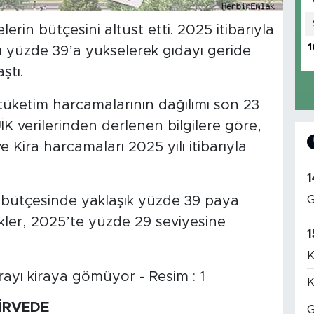
elerin bütçesini altüst etti. 2025 itibarıyla
1
ı yüzde 39’a yükselerek gıdayı geride
ştı.
 tüketim harcamalarının dağılımı son 23
İK verilerinden derlenen bilgilere göre,
Kira harcamaları 2025 yılı itibarıyla
1
G
in bütçesinde yaklaşık yüzde 39 paya
ekler, 2025’te yüzde 29 seviyesine
1
K
K
ZİRVEDE
G