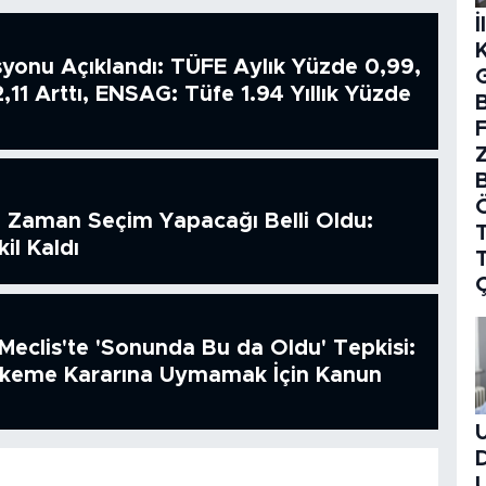
İ
syonu Açıklandı: TÜFE Aylık Yüzde 0,99,
2,11 Arttı, ENSAG: Tüfe 1.94 Yıllık Yüzde
B
 Zaman Seçim Yapacağı Belli Oldu:
T
il Kaldı
Meclis'te 'Sonunda Bu da Oldu' Tepkisi:
hkeme Kararına Uymamak İçin Kanun