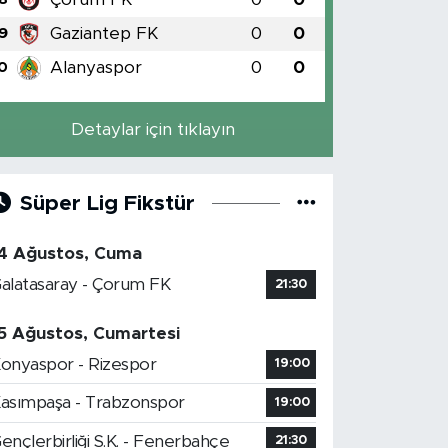
Gaziantep FK
0
0
9
Alanyaspor
0
0
0
Detaylar için tıklayın
Süper Lig Fikstür
4 Ağustos, Cuma
alatasaray - Çorum FK
21:30
5 Ağustos, Cumartesi
onyaspor - Rizespor
19:00
asımpaşa - Trabzonspor
19:00
ençlerbirliği S.K. - Fenerbahçe
21:30