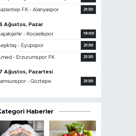
aziantep FK - Alanyaspor
21:30
6 Ağustos, Pazar
aşakşehir - Kocaelispor
19:00
eşiktaş - Eyüpspor
21:30
med - Erzurumspor FK
21:30
7 Ağustos, Pazartesi
amsunspor - Göztepe
21:30
Kategori Haberler