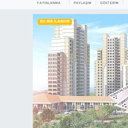
YAYINLANMA
PAYLAŞIM
GÖSTERIM
BİLİM-TEKNOLOJİ
BU BIR İLANDIR
RÖPÖRTAJ
ANALİZ
NOSTALJİ
KULİS
YAZARLAR
DİNİ
POLİTİKA
EKONOMİ