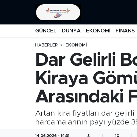
KATEGORİZE EDİLMEMİŞ
Nöbetçi Eczaneler
GÜNCEL
DÜNYA
EKONOMİ
FİNANS
EĞİTİM
Hava Durumu
HABERLER
EKONOMİ
Dar Gelirli 
MANŞET
İstanbul Namaz Vakitleri
MEDYA
Trafik Durumu
Kiraya Gömüy
FİNANS
Süper Lig Puan Durumu ve Fikstür
Arasındaki F
DÜNYA
Tüm Manşetler
Artan kira fiyatları dar gelirl
GÜNCEL
Son Dakika Haberleri
harcamalarının payı yüzde 39’
KARİKATÜR
Haber Arşivi
14.06.2026 - 14:31
3
10