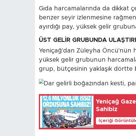
Gıda harcamalarında da dikkat çe
benzer seyir izlenmesine rağmen,
ayırdığı pay, yüksek gelir grubuna
ÜST GELİR GRUBUNDA ULAŞTIR
Yeniçağ'dan Züleyha Öncü'nün ha
yüksek gelir grubunun harcamalar
grup, bütçesinin yaklaşık dörtte b
Yeniçağ Gazetesi: 1
Sahibiz
İçeriği Görüntü