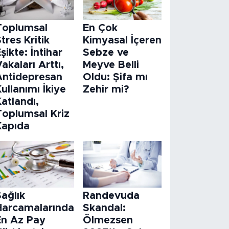
Toplumsal
En Çok
tres Kritik
Kimyasal İçeren
şikte: İntihar
Sebze ve
akaları Arttı,
Meyve Belli
Antidepresan
Oldu: Şifa mı
ullanımı İkiye
Zehir mi?
atlandı,
Toplumsal Kriz
Kapıda
ağlık
Randevuda
Harcamalarında
Skandal:
En Az Pay
Ölmezsen