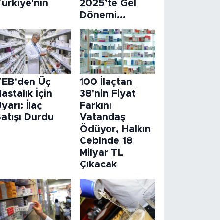
ürkiye'nin
2025’te Gel
Dönemi...
TEB'den Üç
100 İlaçtan
astalık İçin
38'nin Fiyat
yarı: İlaç
Farkını
atışı Durdu
Vatandaş
Ödüyor, Halkın
Cebinde 18
Milyar TL
Çıkacak