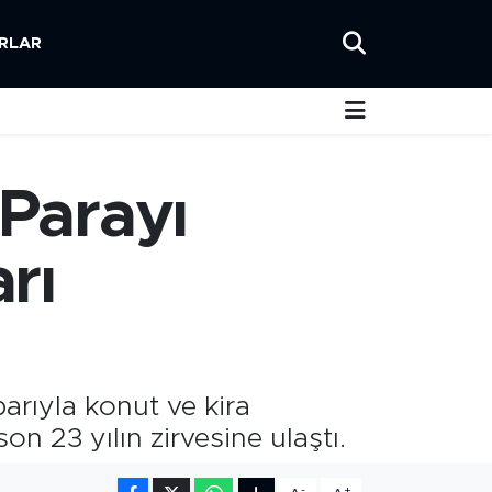
RLAR
 Parayı
rı
ibarıyla konut ve kira
n 23 yılın zirvesine ulaştı.
-
+