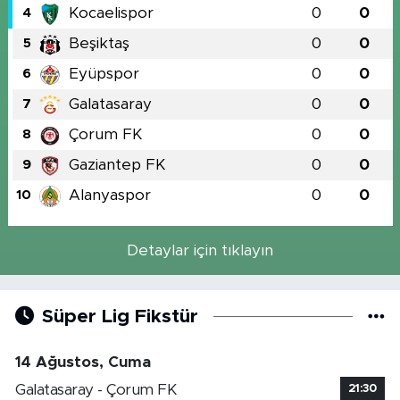
Kocaelispor
0
0
4
Beşiktaş
0
0
5
Eyüpspor
0
0
6
Galatasaray
0
0
7
Çorum FK
0
0
8
Gaziantep FK
0
0
9
Alanyaspor
0
0
10
Detaylar için tıklayın
Süper Lig Fikstür
14 Ağustos, Cuma
Galatasaray - Çorum FK
21:30