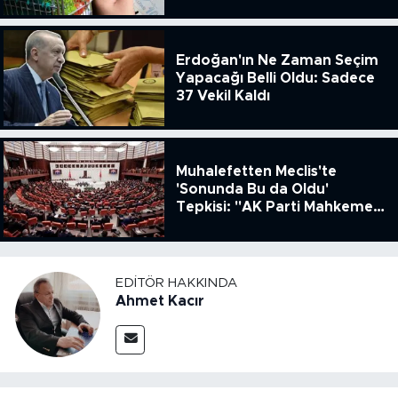
ENSAG: Tüfe 1.94 Yıllık Yüzde
51.49
Erdoğan'ın Ne Zaman Seçim
Yapacağı Belli Oldu: Sadece
37 Vekil Kaldı
Muhalefetten Meclis'te
'Sonunda Bu da Oldu'
Tepkisi: "AK Parti Mahkeme
Kararına Uymamak İçin
Kanun Çıkardı"
EDITÖR HAKKINDA
Ahmet Kacır