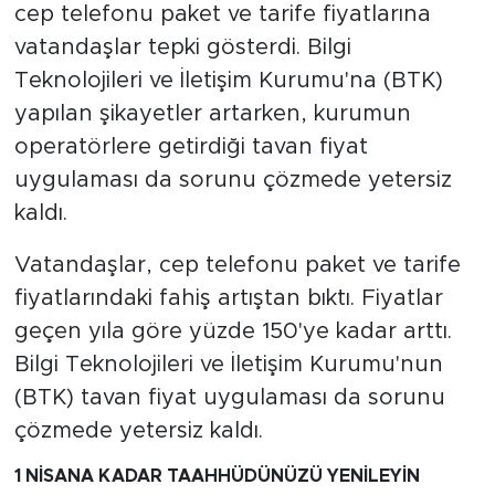
cep telefonu paket ve tarife fiyatlarına
vatandaşlar tepki gösterdi. Bilgi
SPOR
Teknolojileri ve İletişim Kurumu'na (BTK)
KÜLTÜR SANAT
yapılan şikayetler artarken, kurumun
operatörlere getirdiği tavan fiyat
YAŞAM
uygulaması da sorunu çözmede yetersiz
kaldı.
TARİHTEN GÜNÜMÜZE
Vatandaşlar, cep telefonu paket ve tarife
TARİH
fiyatlarındaki fahiş artıştan bıktı. Fiyatlar
geçen yıla göre yüzde 150'ye kadar arttı.
KADIN
Bilgi Teknolojileri ve İletişim Kurumu'nun
SAĞLIK
(BTK) tavan fiyat uygulaması da sorunu
çözmede yetersiz kaldı.
SİYASET
1 NİSANA KADAR TAAHHÜDÜNÜZÜ YENİLEYİN