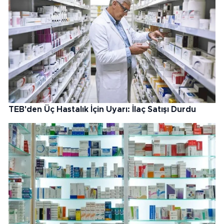
TEB'den Üç Hastalık İçin Uyarı: İlaç Satışı Durdu