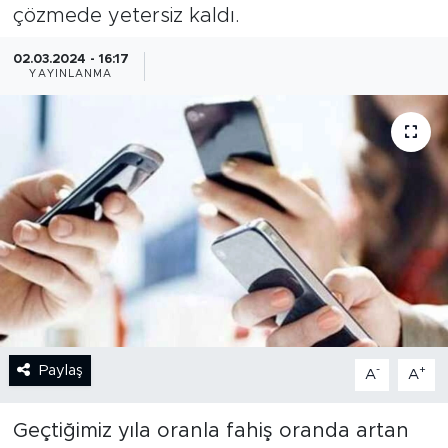
çözmede yetersiz kaldı.
BİLİM-TEKNOLOJİ
02.03.2024 - 16:17
YAYINLANMA
RÖPÖRTAJ
ANALİZ
NOSTALJİ
KULİS
YAZARLAR
DİNİ
Paylaş
-
+
A
A
POLİTİKA
Geçtiğimiz yıla oranla fahiş oranda artan
EKONOMİ