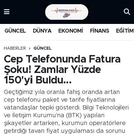
KATEGORİZE EDİLMEMİŞ
Nöbetçi Eczaneler
GÜNCEL
DÜNYA
EKONOMİ
FİNANS
EĞİTİM
EĞİTİM
Hava Durumu
HABERLER
GÜNCEL
MANŞET
İstanbul Namaz Vakitleri
Cep Telefonunda Fatura
Şoku! Zamlar Yüzde
MEDYA
Trafik Durumu
150'yi Buldu...
FİNANS
Süper Lig Puan Durumu ve Fikstür
Geçtiğimiz yıla oranla fahiş oranda artan
DÜNYA
Tüm Manşetler
cep telefonu paket ve tarife fiyatlarına
vatandaşlar tepki gösterdi. Bilgi Teknolojileri
GÜNCEL
Son Dakika Haberleri
ve İletişim Kurumu'na (BTK) yapılan
şikayetler artarken, kurumun operatörlere
KARİKATÜR
Haber Arşivi
getirdiği tavan fiyat uygulaması da sorunu