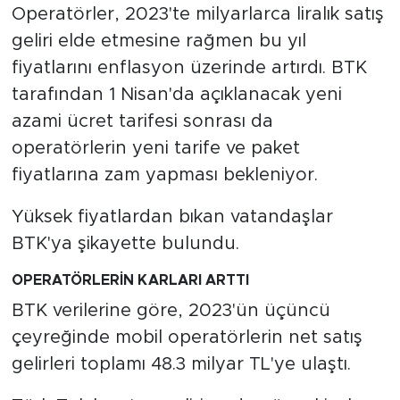
MEDYA KÖŞESİ
Operatörler, 2023'te milyarlarca liralık satış
geliri elde etmesine rağmen bu yıl
FOTO GALERİ
fiyatlarını enflasyon üzerinde artırdı. BTK
tarafından 1 Nisan'da açıklanacak yeni
VİDEOLAR
azami ücret tarifesi sonrası da
ALINTI YAZARLAR
operatörlerin yeni tarife ve paket
fiyatlarına zam yapması bekleniyor.
SOSYAL MEDYA
Yüksek fiyatlardan bıkan vatandaşlar
BTK'ya şikayette bulundu.
OPERATÖRLERİN KARLARI ARTTI
BTK verilerine göre, 2023'ün üçüncü
çeyreğinde mobil operatörlerin net satış
gelirleri toplamı 48.3 milyar TL'ye ulaştı.