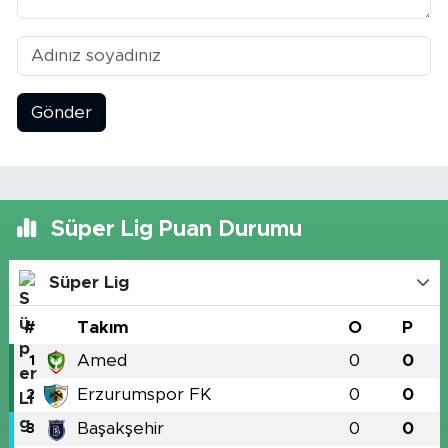
Gönder
Süper Lig Puan Durumu
Süper Lig
#
Takım
O
P
Amed
0
0
1
Erzurumspor FK
0
0
2
Başakşehir
0
0
3