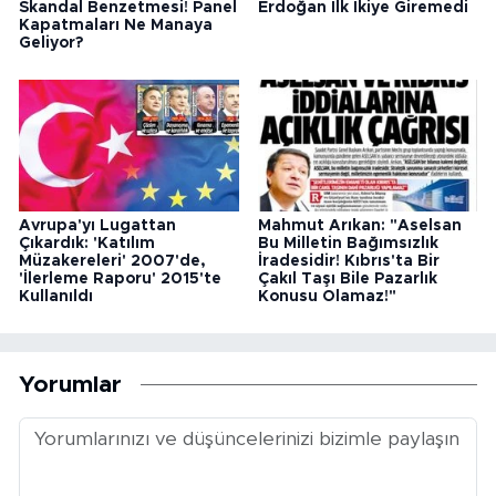
Skandal Benzetmesi! Panel
Erdoğan İlk İkiye Giremedi
Kapatmaları Ne Manaya
Geliyor?
Avrupa'yı Lugattan
Mahmut Arıkan: "Aselsan
Çıkardık: 'Katılım
Bu Milletin Bağımsızlık
Müzakereleri' 2007'de,
İradesidir! Kıbrıs'ta Bir
'İlerleme Raporu' 2015'te
Çakıl Taşı Bile Pazarlık
Kullanıldı
Konusu Olamaz!"
Yorumlar