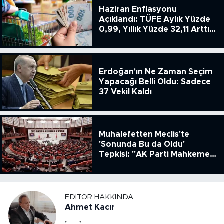
Haziran Enflasyonu
Açıklandı: TÜFE Aylık Yüzde
0,99, Yıllık Yüzde 32,11 Arttı,
ENSAG: Tüfe 1.94 Yıllık Yüzde
51.49
Erdoğan'ın Ne Zaman Seçim
Yapacağı Belli Oldu: Sadece
37 Vekil Kaldı
Muhalefetten Meclis'te
'Sonunda Bu da Oldu'
Tepkisi: "AK Parti Mahkeme
Kararına Uymamak İçin
Kanun Çıkardı"
EDITÖR HAKKINDA
Ahmet Kacır