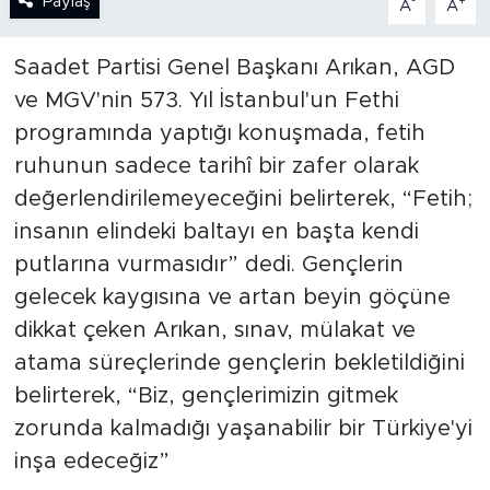
Paylaş
-
+
A
A
SPOR
Saadet Partisi Genel Başkanı Arıkan, AGD
ve MGV'nin 573. Yıl İstanbul'un Fethi
KÜLTÜR SANAT
programında yaptığı konuşmada, fetih
YAŞAM
ruhunun sadece tarihî bir zafer olarak
değerlendirilemeyeceğini belirterek, “Fetih;
TARİHTEN GÜNÜMÜZE
insanın elindeki baltayı en başta kendi
putlarına vurmasıdır” dedi. Gençlerin
TARİH
gelecek kaygısına ve artan beyin göçüne
dikkat çeken Arıkan, sınav, mülakat ve
KADIN
atama süreçlerinde gençlerin bekletildiğini
SAĞLIK
belirterek, “Biz, gençlerimizin gitmek
zorunda kalmadığı yaşanabilir bir Türkiye'yi
SİYASET
inşa edeceğiz”