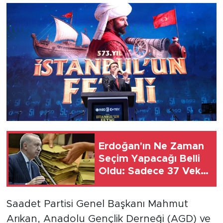
MEDYA KÖŞESİ
FOTO GALERİ
VİDEOLAR
ALINTI YAZARLAR
SOSYAL MEDYA
Erdoğan'ın Ne Zaman
Seçim Yapacağı Belli
Oldu: Sadece 37 Vekil
Kaldı
Saadet Partisi Genel Başkanı Mahmut
Arıkan, Anadolu Gençlik Derneği (AGD) ve