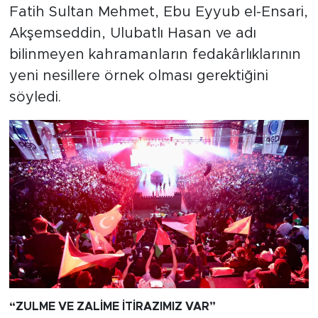
Fatih Sultan Mehmet, Ebu Eyyub el-Ensari,
Akşemseddin, Ulubatlı Hasan ve adı
bilinmeyen kahramanların fedakârlıklarının
yeni nesillere örnek olması gerektiğini
söyledi.
“ZULME VE ZAL
İME
İT
İRAZIMIZ VAR
”