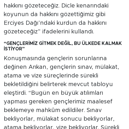
hakkını gözeteceğiz. Dicle kenarındaki
koyunun da hakkını gözettiğimiz gibi
Erciyes Dağı’ndaki kurdun da hakkını
gözeteceğiz” ifadelerini kullandı.
“GENÇLER
İM
İZ G
İTMEK DE
ĞİL, BU ÜLKEDE KALMAK
İST
İYOR
”
Konuşmasında gençlerin sorunlarına
değinen Arıkan, gençlerin sınav, mülakat,
atama ve vize süreçlerinde sürekli
bekletildiğini belirterek mevcut tabloyu
eleştirdi. “Bugün en büyük atılımları
yapması gereken gençlerimiz maalesef
beklemeye mahkûm edildiler. Sınav
bekliyorlar, mülakat sonucu bekliyorlar,
atama bekliyorlar, vize bekliyorlar. Sürekli