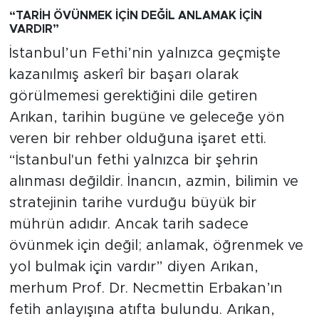
“TAR
İH ÖVÜNMEK
İÇ
İN DE
ĞİL ANLAMAK
İÇ
İN
VARDIR
”
İstanbul’un Fethi’nin yalnızca geçmişte
kazanılmış askerî bir başarı olarak
görülmemesi gerektiğini dile getiren
Arıkan, tarihin bugüne ve geleceğe yön
veren bir rehber olduğuna işaret etti.
“İstanbul'un fethi yalnızca bir şehrin
alınması değildir. İnancın, azmin, bilimin ve
stratejinin tarihe vurduğu büyük bir
mührün adıdır. Ancak tarih sadece
övünmek için değil; anlamak, öğrenmek ve
yol bulmak için vardır” diyen Arıkan,
merhum Prof. Dr. Necmettin Erbakan’ın
fetih anlayışına atıfta bulundu. Arıkan,