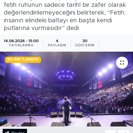
fetih ruhunun sadece tarihî bir zafer olarak
BİLİM-TEKNOLOJİ
değerlendirilemeyeceğini belirterek, “Fetih;
insanın elindeki baltayı en başta kendi
RÖPÖRTAJ
putlarına vurmasıdır” dedi.
ANALİZ
14.06.2026 - 15:00
4
30
YAYINLANMA
PAYLAŞIM
GÖSTERIM
NOSTALJİ
BU BIR İLANDIR
KULİS
YAZARLAR
DİNİ
POLİTİKA
EKONOMİ