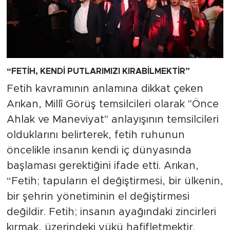
“FET
İH, KEND
İ PUTLARIMIZI KIRAB
İLMEKT
İR
”
Fetih kavramının anlamına dikkat çeken
Arıkan, Millî Görüş temsilcileri olarak "Önce
Ahlak ve Maneviyat" anlayışının temsilcileri
olduklarını belirterek, fetih ruhunun
öncelikle insanın kendi iç dünyasında
başlaması gerektiğini ifade etti. Arıkan,
“Fetih; tapuların el değiştirmesi, bir ülkenin,
bir şehrin yönetiminin el değiştirmesi
değildir. Fetih; insanın ayağındaki zincirleri
kırmak, üzerindeki yükü hafifletmektir.