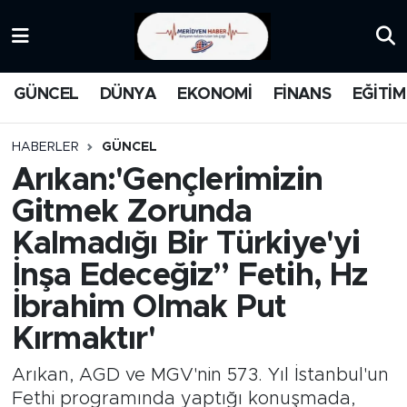
KATEGORİZE EDİLMEMİŞ
Nöbetçi Eczaneler
GÜNCEL
DÜNYA
EKONOMİ
FİNANS
EĞİTİM
EĞİTİM
Hava Durumu
HABERLER
GÜNCEL
MANŞET
İstanbul Namaz Vakitleri
Arıkan:'Gençlerimizin
Gitmek Zorunda
MEDYA
Trafik Durumu
Kalmadığı Bir Türkiye'yi
FİNANS
Süper Lig Puan Durumu ve Fikstür
İnşa Edeceğiz” Fetih, Hz
İbrahim Olmak Put
DÜNYA
Tüm Manşetler
Kırmaktır'
GÜNCEL
Son Dakika Haberleri
Arıkan, AGD ve MGV'nin 573. Yıl İstanbul'un
KARİKATÜR
Haber Arşivi
Fethi programında yaptığı konuşmada,