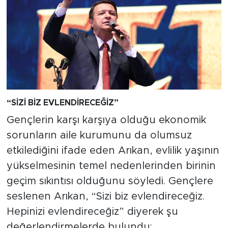
“S
İZ
İ B
İZ EVLEND
İRECE
ĞİZ
”
Gençlerin karşı karşıya olduğu ekonomik
sorunların aile kurumunu da olumsuz
etkilediğini ifade eden Arıkan, evlilik yaşının
yükselmesinin temel nedenlerinden birinin
geçim sıkıntısı olduğunu söyledi. Gençlere
seslenen Arıkan, “Sizi biz evlendireceğiz.
Hepinizi evlendireceğiz” diyerek şu
değerlendirmelerde bulundu: