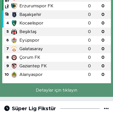
Erzurumspor FK
0
0
2
Başakşehir
0
0
3
Kocaelispor
0
0
4
Beşiktaş
0
0
5
Eyüpspor
0
0
6
Galatasaray
0
0
7
Çorum FK
0
0
8
Gaziantep FK
0
0
9
Alanyaspor
0
0
10
Detaylar için tıklayın
Süper Lig Fikstür