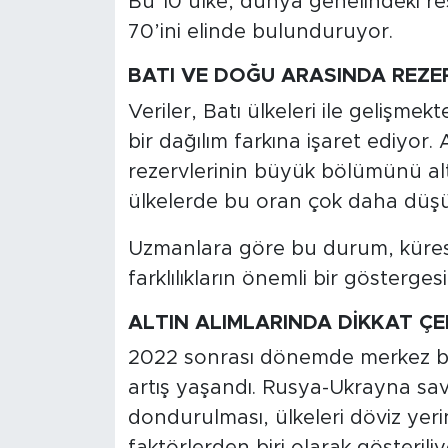
Bu 10 ülke, dünya genelindeki res
70’ini elinde bulunduruyor.
BATI VE DOĞU ARASINDA REZE
Veriler, Batı ülkeleri ile gelişme
bir dağılım farkına işaret ediyor
rezervlerinin büyük bölümünü alt
ülkelerde bu oran çok daha düşük
Uzmanlara göre bu durum, kürese
farklılıkların önemli bir gösterges
ALTIN ALIMLARINDA DİKKAT ÇE
2022 sonrası dönemde merkez bank
artış yaşandı. Rusya-Ukrayna sav
dondurulması, ülkeleri döviz yer