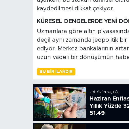
kaydedilmesi dikkat çekiyor.
KÜRESEL DENGELERDE YENİ D
Uzmanlara göre altın piyasasında
değil aynı zamanda jeopolitik bi
ediyor. Merkez bankalarının artan
uzun vadeli bir dönüşümün haber
BU BIR İLANDIR
EDITÖRÜN SEÇTIĞI
Haziran Enfla
Yıllık Yüzde 3
51.49