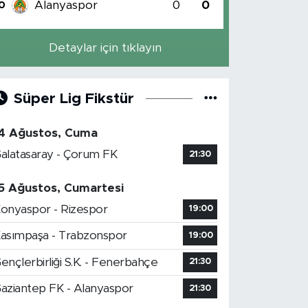
Alanyaspor
0
0
0
Detaylar için tıklayın
Süper Lig Fikstür
4 Ağustos, Cuma
alatasaray - Çorum FK
21:30
5 Ağustos, Cumartesi
onyaspor - Rizespor
19:00
asımpaşa - Trabzonspor
19:00
ençlerbirliği S.K. - Fenerbahçe
21:30
aziantep FK - Alanyaspor
21:30