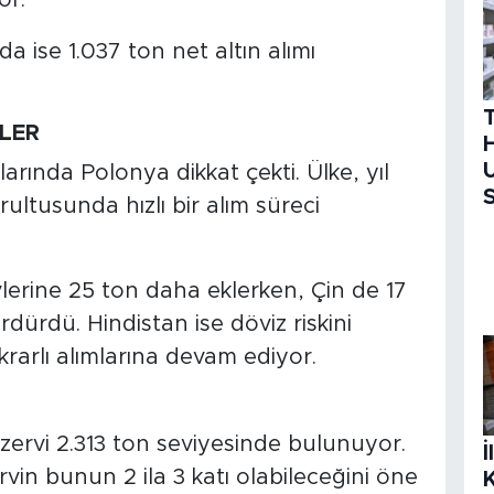
or.
da ise 1.037 ton net altın alımı
ELER
H
U
larında Polonya dikkat çekti. Ülke, yıl
S
ltusunda hızlı bir alım süreci
erine 25 ton daha eklerken, Çin de 17
dürdü. Hindistan ise döviz riskini
krarlı alımlarına devam ediyor.
ezervi 2.313 ton seviyesinde bulunuyor.
İ
rvin bunun 2 ila 3 katı olabileceğini öne