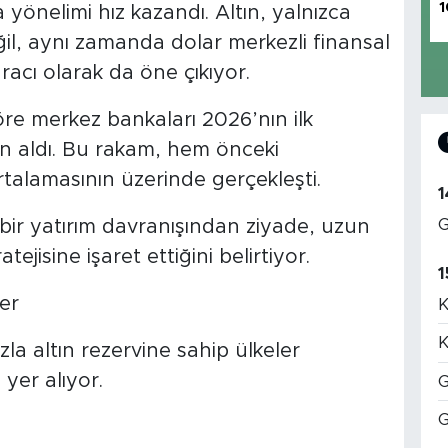
1
a yönelimi hız kazandı. Altın, yalnızca
ğil, aynı zamanda dolar merkezli finansal
aracı olarak da öne çıkıyor.
öre merkez bankaları 2026’nın ilk
ın aldı. Bu rakam, hem önceki
talamasının üzerinde gerçekleşti.
1
G
i bir yatırım davranışından ziyade, uzun
tejisine işaret ettiğini belirtiyor.
1
er
K
K
zla altın rezervine sahip ülkeler
yer alıyor.
G
G