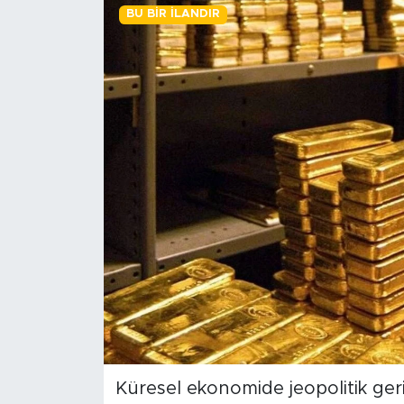
BU BIR İLANDIR
BİLİM-TEKNOLOJİ
RÖPÖRTAJ
ANALİZ
NOSTALJİ
KULİS
YAZARLAR
DİNİ
POLİTİKA
Küresel ekonomide jeopolitik gerili
EKONOMİ