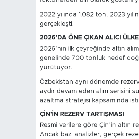
faktörlerden biri olarak gösteriliy
2022 yılında 1.082 ton, 2023 yılın
gerçekleşti.
2026’DA ÖNE ÇIKAN ALICI ÜLK
2026’nın ilk çeyreğinde altın alım
genelinde 700 tonluk hedef doğru
yürütüyor.
Özbekistan aynı dönemde rezervl
aydır devam eden alım serisini sür
azaltma stratejisi kapsamında isti
ÇİN’İN REZERV TARTIŞMASI
Resmi verilere göre Çin’in altın r
Ancak bazı analizler, gerçek reze