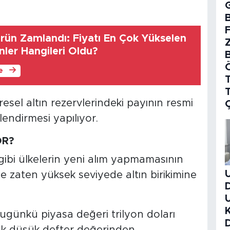
B
rün Zamlandı: Fiyatı En Çok Yükselen
ler Hangileri Oldu?
le
T
sel altın rezervlerindeki payının resmi
endirmesi yapılıyor.
OR?
ibi ülkelerin yeni alım yapmamasının
 zaten yüksek seviyede altın birikimine
.
bugünkü piyasa değeri trilyon doları
rak düşük defter değerinden