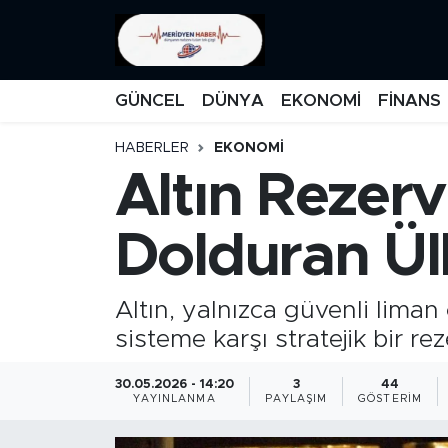
KATEGORİZE EDİLMEMİŞ
Nöbetçi Eczaneler
GÜNCEL
DÜNYA
EKONOMİ
FİNANS
EĞİTİM
Hava Durumu
HABERLER
EKONOMİ
Altın Rezerv
MANŞET
İstanbul Namaz Vakitleri
MEDYA
Trafik Durumu
Dolduran Ül
FİNANS
Süper Lig Puan Durumu ve Fikstür
Altın, yalnızca güvenli liman
DÜNYA
Tüm Manşetler
sisteme karşı stratejik bir re
GÜNCEL
Son Dakika Haberleri
30.05.2026 - 14:20
3
44
YAYINLANMA
PAYLAŞIM
GÖSTERIM
KARİKATÜR
Haber Arşivi