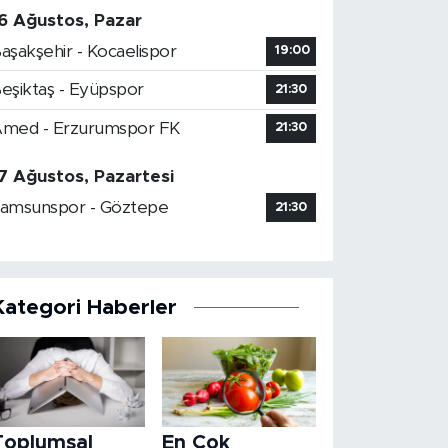
6 Ağustos, Pazar
aşakşehir - Kocaelispor
19:00
eşiktaş - Eyüpspor
21:30
med - Erzurumspor FK
21:30
7 Ağustos, Pazartesi
amsunspor - Göztepe
21:30
Kategori Haberler
Toplumsal
En Çok