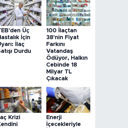
TEB'den Üç
100 İlaçtan
astalık İçin
38'nin Fiyat
yarı: İlaç
Farkını
atışı Durdu
Vatandaş
Ödüyor, Halkın
Cebinde 18
Milyar TL
Çıkacak
laç Krizi
Enerji
Kendini
İçecekleriyle