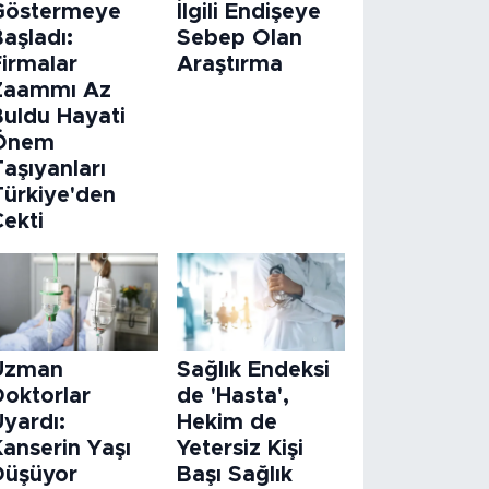
Göstermeye
İlgili Endişeye
aşladı:
Sebep Olan
Firmalar
Araştırma
Zaammı Az
Buldu Hayati
Önem
aşıyanları
Türkiye'den
Çekti
Uzman
Sağlık Endeksi
Doktorlar
de 'Hasta',
Uyardı:
Hekim de
Kanserin Yaşı
Yetersiz Kişi
Düşüyor
Başı Sağlık