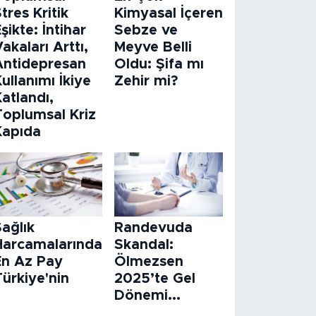
tres Kritik
Kimyasal İçeren
şikte: İntihar
Sebze ve
akaları Arttı,
Meyve Belli
Antidepresan
Oldu: Şifa mı
ullanımı İkiye
Zehir mi?
atlandı,
Toplumsal Kriz
Kapıda
ağlık
Randevuda
Harcamalarında
Skandal:
En Az Pay
Ölmezsen
ürkiye'nin
2025’te Gel
Dönemi...