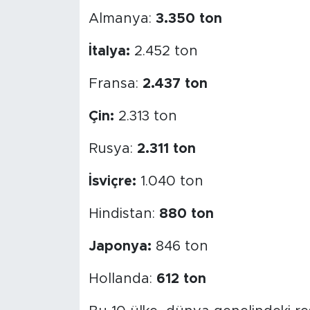
MEDYA KÖŞESİ
Almanya:
3.350 ton
FOTO GALERİ
İtalya:
2.452 ton
VİDEOLAR
Fransa:
2.437 ton
ALINTI YAZARLAR
Çin:
2.313 ton
SOSYAL MEDYA
Rusya:
2.311 ton
İsviçre:
1.040 ton
Hindistan:
880 ton
Japonya:
846 ton
Hollanda:
612 ton