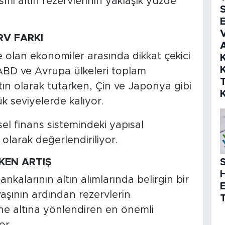
mi altın rezervlerinin yaklaşık yüzde
S
E
V
RV FARKI
kte olan ekonomiler arasında dikkat çekici
K
K
. ABD ve Avrupa ülkeleri toplam
ın olarak tutarken, Çin ve Japonya gibi
 seviyelerde kalıyor.
l finans sistemindeki yapısal
i olarak değerlendiriliyor.
KEN ARTIŞ
S
alarının altın alımlarında belirgin bir
aşının ardından rezervlerin
T
ine altına yönlendiren en önemli