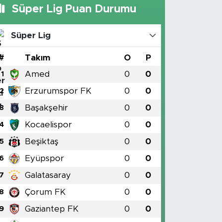
Süper Lig Puan Durumu
Süper Lig
#
Takım
O
P
Amed
0
0
1
Erzurumspor FK
0
0
2
Başakşehir
0
0
3
Kocaelispor
0
0
4
Beşiktaş
0
0
5
Eyüpspor
0
0
6
Galatasaray
0
0
7
Çorum FK
0
0
8
Gaziantep FK
0
0
9