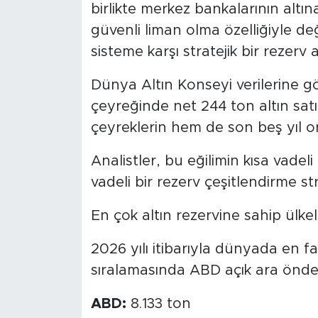
birlikte merkez bankalarının altın
güvenli liman olma özelliğiyle de
SPOR
sisteme karşı stratejik bir rezerv 
KÜLTÜR SANAT
Dünya Altın Konseyi verilerine g
YAŞAM
çeyreğinde net 244 ton altın sat
çeyreklerin hem de son beş yıl or
TARİHTEN GÜNÜMÜZE
Analistler, bu eğilimin kısa vadel
TARİH
vadeli bir rezerv çeşitlendirme stra
KADIN
En çok altın rezervine sahip ülkel
2026 yılı itibarıyla dünyada en fa
SAĞLIK
sıralamasında ABD açık ara önde 
SİYASET
ABD:
8.133 ton