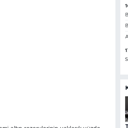
1
B
B
A
1
S