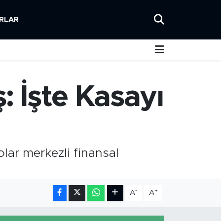
RLAR
: İşte Kasayı
olar merkezli finansal
-
+
A
A