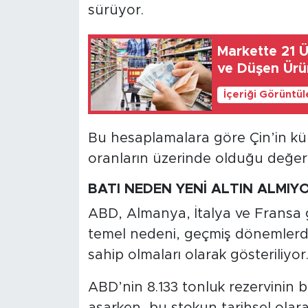
sürüyor.
Markette 21 Ü
ve Düşen Ürün
İçeriği Görüntü
Bu hesaplamalara göre Çin’in küre
oranların üzerinde olduğu değerl
BATI NEDEN YENİ ALTIN ALMIY
ABD, Almanya, İtalya ve Fransa g
temel nedeni, geçmiş dönemlerde
sahip olmaları olarak gösteriliyor
ABD’nin 8.133 tonluk rezervinin 
aşarken, bu stokun tarihsel ola