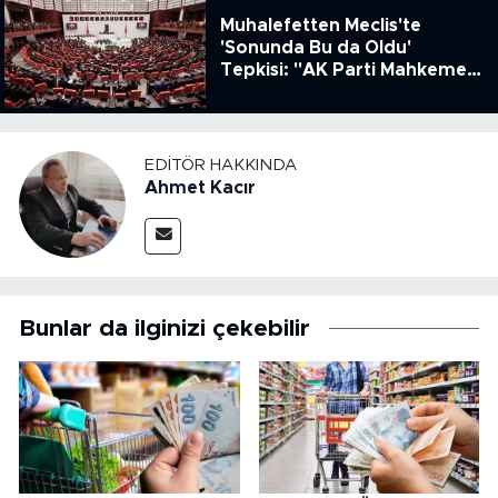
Muhalefetten Meclis'te
'Sonunda Bu da Oldu'
Tepkisi: "AK Parti Mahkeme
Kararına Uymamak İçin
Kanun Çıkardı"
EDITÖR HAKKINDA
Ahmet Kacır
Bunlar da ilginizi çekebilir