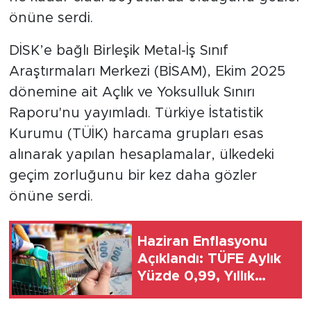
MEDYA KÖŞESİ
önüne serdi.
FOTO GALERİ
DİSK’e bağlı Birleşik Metal-İş Sınıf
Araştırmaları Merkezi (BİSAM), Ekim 2025
VİDEOLAR
dönemine ait Açlık ve Yoksulluk Sınırı
ALINTI YAZARLAR
Raporu'nu yayımladı. Türkiye İstatistik
Kurumu (TÜİK) harcama grupları esas
SOSYAL MEDYA
alınarak yapılan hesaplamalar, ülkedeki
geçim zorluğunu bir kez daha gözler
önüne serdi.
Haziran Enflasyonu
Açıklandı: TÜFE Aylık
Yüzde 0,99, Yıllık
Yüzde 32,11 Arttı,