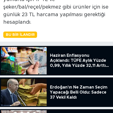
şeker/bal/reçel/pekmez gibi ürünler için ise
günlük 23 TL harcama yapılması gerektiği
hesaplandı.
BU BIR İLANDIR
Haziran Enflasyonu
Açıklandı: TÜFE Aylık Yüzde
0,99, Yıllık Yüzde 32,11 Arttı,
ENSAG: Tüfe 1.94 Yıllık Yüzde
51.49
Erdoğan'ın Ne Zaman Seçim
Yapacağı Belli Oldu: Sadece
37 Vekil Kaldı