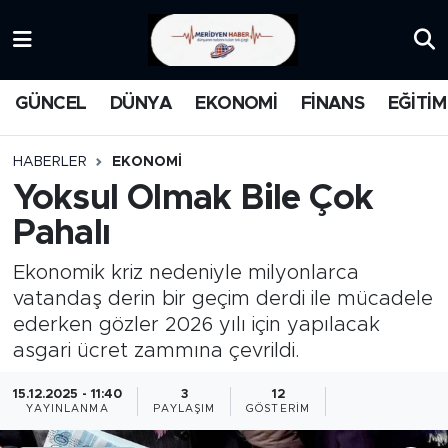
KATEGORİZE EDİLMEMİŞ
Nöbetçi Eczaneler
GÜNCEL
DÜNYA
EKONOMİ
FİNANS
EĞİTİM
EĞİTİM
Hava Durumu
HABERLER
EKONOMİ
MANŞET
İstanbul Namaz Vakitleri
Yoksul Olmak Bile Çok
Pahalı
MEDYA
Trafik Durumu
Ekonomik kriz nedeniyle milyonlarca
FİNANS
Süper Lig Puan Durumu ve Fikstür
vatandaş derin bir geçim derdi ile mücadele
ederken gözler 2026 yılı için yapılacak
DÜNYA
Tüm Manşetler
asgari ücret zammına çevrildi.
GÜNCEL
Son Dakika Haberleri
15.12.2025 - 11:40
3
12
YAYINLANMA
PAYLAŞIM
GÖSTERIM
KARİKATÜR
Haber Arşivi