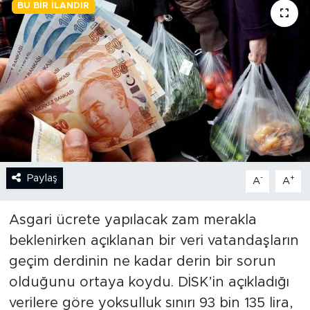
BU BIR İLANDIR
BİLİM-TEKNOLOJİ
RÖPÖRTAJ
ANALİZ
NOSTALJİ
KULİS
Paylaş
-
+
A
A
YAZARLAR
Asgari ücrete yapılacak zam merakla
DİNİ
beklenirken açıklanan bir veri vatandaşların
geçim derdinin ne kadar derin bir sorun
POLİTİKA
olduğunu ortaya koydu. DİSK’in açıkladığı
verilere göre yoksulluk sınırı 93 bin 135 lira,
EKONOMİ