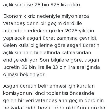
açlık sınırı ise 26 bin 925 lira oldu.
SPOR
Ekonomik kriz nedeniyle milyonlarca
vatandaş derin bir geçim derdi ile
KÜLTÜR SANAT
mücadele ederken gözler 2026 yılı için
YAŞAM
yapılacak asgari ücret zammına çevrildi.
Gelen kulis bilgilerine göre asgari ücretin
TARİHTEN GÜNÜMÜZE
açlık sınırının bile altında kalmasından
endişe ediliyor. Son bilgilere göre, asgari
TARİH
ücretin 26 bin lira ile 33 bin lira aralığında
KADIN
olması bekleniyor.
Asgari ücretin belirlenmesi için kurulan
SAĞLIK
komisyonun ikinci toplantısı öncesinde
SİYASET
gelen bir veri vatandaşların geçim derdinin
ne kadar ciddi boyutlarda olduğunu gözler