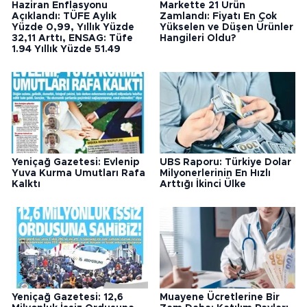
Haziran Enflasyonu
Markette 21 Ürün
Açıklandı: TÜFE Aylık
Zamlandı: Fiyatı En Çok
Yüzde 0,99, Yıllık Yüzde
Yükselen ve Düşen Ürünler
32,11 Arttı, ENSAG: Tüfe
Hangileri Oldu?
1.94 Yıllık Yüzde 51.49
Yeniçağ Gazetesi: Evlenip
UBS Raporu: Türkiye Dolar
Yuva Kurma Umutları Rafa
Milyonerlerinin En Hızlı
Kalktı
Arttığı İkinci Ülke
Yeniçağ Gazetesi: 12,6
Muayene Ücretlerine Bir