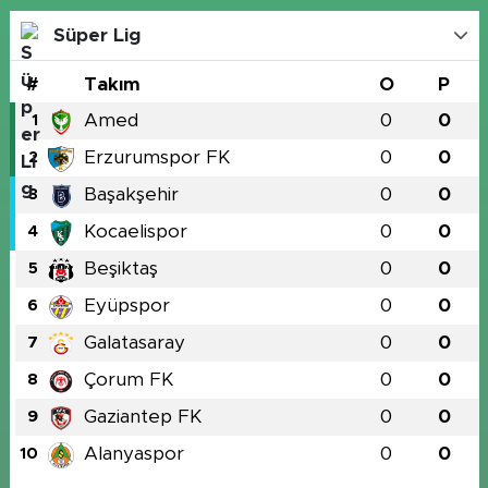
Süper Lig
#
Takım
O
P
Amed
0
0
1
Erzurumspor FK
0
0
2
Başakşehir
0
0
3
Kocaelispor
0
0
4
Beşiktaş
0
0
5
Eyüpspor
0
0
6
Galatasaray
0
0
7
Çorum FK
0
0
8
Gaziantep FK
0
0
9
Alanyaspor
0
0
10