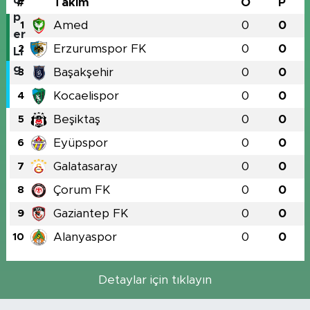
#
Takım
O
P
Amed
0
0
1
Erzurumspor FK
0
0
2
Başakşehir
0
0
3
Kocaelispor
0
0
4
Beşiktaş
0
0
5
Eyüpspor
0
0
6
Galatasaray
0
0
7
Çorum FK
0
0
8
Gaziantep FK
0
0
9
Alanyaspor
0
0
10
Detaylar için tıklayın