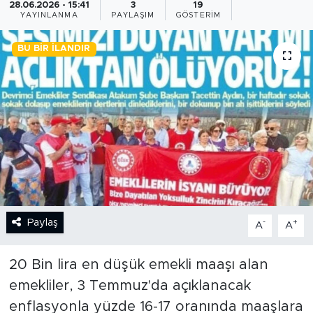
28.06.2026 - 15:41
3
19
YAYINLANMA
PAYLAŞIM
GÖSTERIM
BİLİM-TEKNOLOJİ
BU BIR İLANDIR
RÖPÖRTAJ
ANALİZ
NOSTALJİ
KULİS
YAZARLAR
Paylaş
-
+
A
A
DİNİ
20 Bin lira en düşük emekli maaşı alan
POLİTİKA
emekliler, 3 Temmuz'da açıklanacak
enflasyonla yüzde 16-17 oranında maaşlara
EKONOMİ