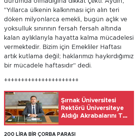
durumda olmadığına dikkat çekti. Aydın,
"Yıllarca ülkenin kalkınması için alın teri
döken milyonlarca emekli, bugün açlık ve
yoksulluk sınırının fersah fersah altında
kalan aylıklarıyla hayatta kalma mücadelesi
vermektedir. Bizim için Emekliler Haftası
artık kutlama değil; haklarımızı haykırdığımız
bir mücadele haftasıdır" dedi.
++++++++++++++++++++++
Şırnak Üniversitesi
Rektörü Üniversiteye
Aldığı Akrabalarını Tek
Tek Saydı: İnancım
Gereği Yaptım,
200 LİRA BİR ÇORBA PARASI