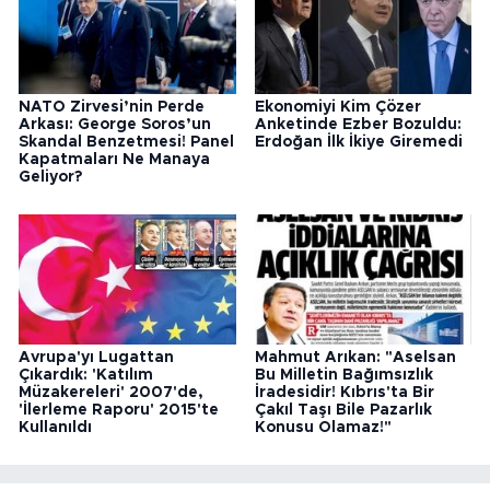
NATO Zirvesi’nin Perde
Ekonomiyi Kim Çözer
Arkası: George Soros’un
Anketinde Ezber Bozuldu:
Skandal Benzetmesi! Panel
Erdoğan İlk İkiye Giremedi
Kapatmaları Ne Manaya
Geliyor?
Avrupa'yı Lugattan
Mahmut Arıkan: "Aselsan
Çıkardık: 'Katılım
Bu Milletin Bağımsızlık
Müzakereleri' 2007'de,
İradesidir! Kıbrıs'ta Bir
'İlerleme Raporu' 2015'te
Çakıl Taşı Bile Pazarlık
Kullanıldı
Konusu Olamaz!"