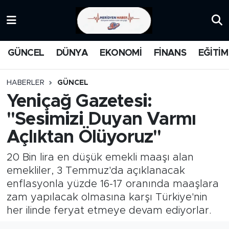
KATEGORİZE EDİLMEMİŞ
Nöbetçi Eczaneler
GÜNCEL
DÜNYA
EKONOMİ
FİNANS
EĞİTİM
EĞİTİM
Hava Durumu
HABERLER
GÜNCEL
MANŞET
İstanbul Namaz Vakitleri
Yeniçağ Gazetesi:
''Sesimizi Duyan Varmı
MEDYA
Trafik Durumu
Açlıktan Ölüyoruz''
FİNANS
Süper Lig Puan Durumu ve Fikstür
20 Bin lira en düşük emekli maaşı alan
DÜNYA
Tüm Manşetler
emekliler, 3 Temmuz'da açıklanacak
enflasyonla yüzde 16-17 oranında maaşlara
GÜNCEL
Son Dakika Haberleri
zam yapılacak olmasına karşı Türkiye'nin
her ilinde feryat etmeye devam ediyorlar.
KARİKATÜR
Haber Arşivi