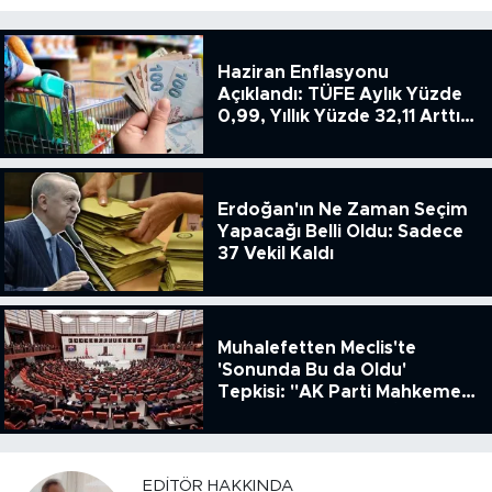
Haziran Enflasyonu
Açıklandı: TÜFE Aylık Yüzde
0,99, Yıllık Yüzde 32,11 Arttı,
ENSAG: Tüfe 1.94 Yıllık Yüzde
51.49
Erdoğan'ın Ne Zaman Seçim
Yapacağı Belli Oldu: Sadece
37 Vekil Kaldı
Muhalefetten Meclis'te
'Sonunda Bu da Oldu'
Tepkisi: "AK Parti Mahkeme
Kararına Uymamak İçin
Kanun Çıkardı"
EDITÖR HAKKINDA