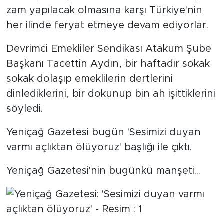
zam yapılacak olmasına karşı Türkiye'nin
SPOR
her ilinde feryat etmeye devam ediyorlar.
Devrimci Emekliler Sendikası Atakum Şube
KÜLTÜR SANAT
Başkanı Tacettin Aydın, bir haftadır sokak
YAŞAM
sokak dolaşıp emeklilerin dertlerini
dinlediklerini, bir dokunup bin ah işittiklerini
TARİHTEN GÜNÜMÜZE
söyledi.
TARİH
Yeniçağ Gazetesi bugün 'Sesimizi duyan
varmı açlıktan ölüyoruz' başlığı ile çıktı.
KADIN
Yeniçağ Gazetesi'nin bugünkü manşeti...
SAĞLIK
SİYASET