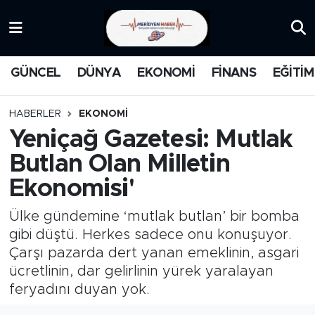
KATEGORİZE EDİLMEMİŞ
Nöbetçi Eczaneler
GÜNCEL
DÜNYA
EKONOMİ
FİNANS
EĞİTİM
EĞİTİM
Hava Durumu
HABERLER
EKONOMİ
MANŞET
İstanbul Namaz Vakitleri
Yeniçağ Gazetesi: Mutlak
Butlan Olan Milletin
MEDYA
Trafik Durumu
Ekonomisi'
FİNANS
Süper Lig Puan Durumu ve Fikstür
Ülke gündemine ‘mutlak butlan’ bir bomba
DÜNYA
Tüm Manşetler
gibi düştü. Herkes sadece onu konuşuyor.
Çarşı pazarda dert yanan emeklinin, asgari
GÜNCEL
Son Dakika Haberleri
ücretlinin, dar gelirlinin yürek yaralayan
feryadını duyan yok.
KARİKATÜR
Haber Arşivi