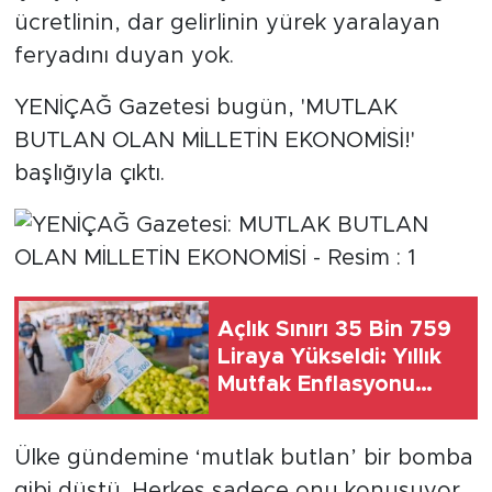
ücretlinin, dar gelirlinin yürek yaralayan
SPOR
feryadını duyan yok.
YENİÇAĞ Gazetesi bugün, 'MUTLAK
KÜLTÜR SANAT
BUTLAN OLAN MİLLETİN EKONOMİSİ!'
YAŞAM
başlığıyla çıktı.
TARİHTEN GÜNÜMÜZE
TARİH
Açlık Sınırı 35 Bin 759
KADIN
Liraya Yükseldi: Yıllık
Mutfak Enflasyonu
SAĞLIK
Yüzde 37, Yoksulluk
Sınırı İse....
SİYASET
Ülke gündemine ‘mutlak butlan’ bir bomba
gibi düştü. Herkes sadece onu konuşuyor.