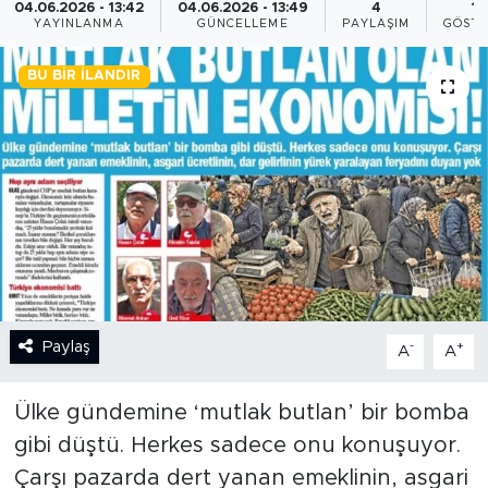
04.06.2026 - 13:42
04.06.2026 - 13:49
4
15
YAYINLANMA
GÜNCELLEME
PAYLAŞIM
GÖSTE
BİLİM-TEKNOLOJİ
BU BIR İLANDIR
RÖPÖRTAJ
ANALİZ
NOSTALJİ
KULİS
YAZARLAR
Paylaş
-
+
A
A
DİNİ
Ülke gündemine ‘mutlak butlan’ bir bomba
POLİTİKA
gibi düştü. Herkes sadece onu konuşuyor.
Çarşı pazarda dert yanan emeklinin, asgari
EKONOMİ