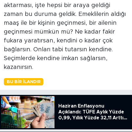
aktarması, işte hepsi bir araya geldiği
zaman bu duruma geldik. Emeklilerin aldığı
maaş ile bir kişinin geçinmesi, bir ailenin
geçinmesi mümkün mü? Ne kadar fakir
fukara yaratırsan, kendini o kadar çok
bağlarsın. Onları tabi tutarsın kendine.
Seçimlerde kendine imkan sağlarsın,
kazanırsın.
BU BIR İLANDIR
Haziran Enflasyonu
Açıklandı: TÜFE Aylık Yüzde
0,99, Yıllık Yüzde 32,11 Arttı,
ENSAG: Tüfe 1.94 Yıllık Yüzde
51.49