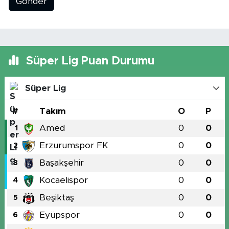
Gönder
Süper Lig Puan Durumu
Süper Lig
#
Takım
O
P
Amed
0
0
1
Erzurumspor FK
0
0
2
Başakşehir
0
0
3
Kocaelispor
0
0
4
Beşiktaş
0
0
5
Eyüpspor
0
0
6