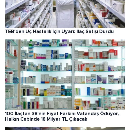
TEB'den Üç Hastalık İçin Uyarı: İlaç Satışı Durdu
100 İlaçtan 38'nin Fiyat Farkını Vatandaş Ödüyor,
Halkın Cebinde 18 Milyar TL Çıkacak