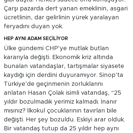
MEDYA KÖŞESİ
Çarşı pazarda dert yanan emeklinin, asgari
ücretlinin, dar gelirlinin yürek yaralayan
FOTO GALERİ
feryadını duyan yok.
VİDEOLAR
HEP AYNI ADAM SEÇİLİYOR
ALINTI YAZARLAR
Ülke gündemi CHP’ye mutlak butlan
kararıyla değişti. Ekonomik kriz altında
SOSYAL MEDYA
bunalan vatandaşlar, tartışmalar siyasete
kaydığı için derdini duyuramıyor. Sinop’ta
Türkiye’de geçinmenin zorluklarını
anlatan Hasan Çolak isimli vatandaş, “25
yıldır bozulmadık yerimiz kalmadı. İnanır
mısınız? İlkokul çocuklarının tavırları bile
değişti. Her şey bozuldu. Eskiyi arar olduk.
Bir vatandaş tutup da 25 yıldır hep aynı