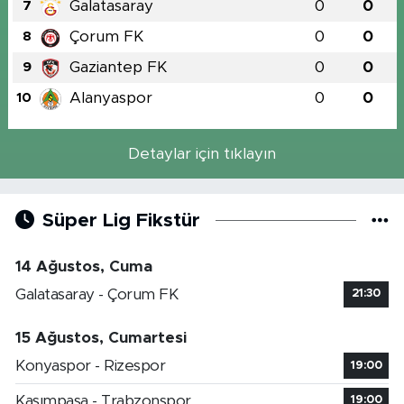
Galatasaray
0
0
7
Çorum FK
0
0
8
Gaziantep FK
0
0
9
Alanyaspor
0
0
10
Detaylar için tıklayın
Süper Lig Fikstür
14 Ağustos, Cuma
Galatasaray - Çorum FK
21:30
15 Ağustos, Cumartesi
Konyaspor - Rizespor
19:00
Kasımpaşa - Trabzonspor
19:00