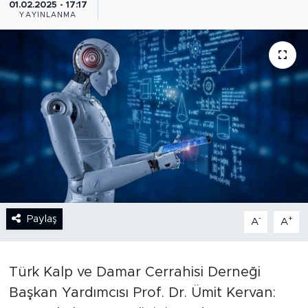
01.02.2025 - 17:17
YAYINLANMA
BİLİM-TEKNOLOJİ
RÖPÖRTAJ
ANALİZ
NOSTALJİ
KULİS
YAZARLAR
Paylaş
-
+
A
A
DİNİ
POLİTİKA
Türk Kalp ve Damar Cerrahisi Derneği
Başkan Yardımcısı Prof. Dr. Ümit Kervan:
EKONOMİ