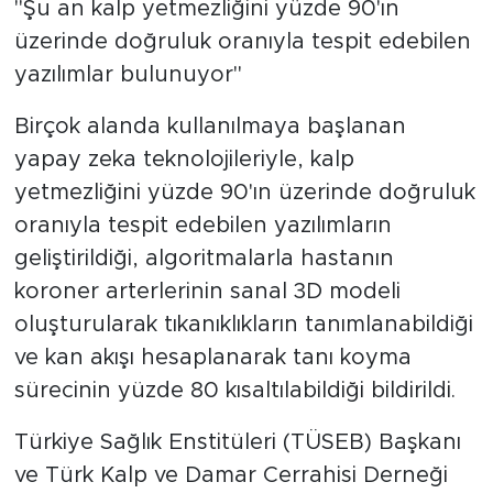
"Şu an kalp yetmezliğini yüzde 90'ın
üzerinde doğruluk oranıyla tespit edebilen
SPOR
yazılımlar bulunuyor"
KÜLTÜR SANAT
Birçok alanda kullanılmaya başlanan
yapay zeka teknolojileriyle, kalp
YAŞAM
yetmezliğini yüzde 90'ın üzerinde doğruluk
TARİHTEN GÜNÜMÜZE
oranıyla tespit edebilen yazılımların
geliştirildiği, algoritmalarla hastanın
TARİH
koroner arterlerinin sanal 3D modeli
oluşturularak tıkanıklıkların tanımlanabildiği
KADIN
ve kan akışı hesaplanarak tanı koyma
SAĞLIK
sürecinin yüzde 80 kısaltılabildiği bildirildi.
Türkiye Sağlık Enstitüleri (TÜSEB) Başkanı
SİYASET
ve Türk Kalp ve Damar Cerrahisi Derneği