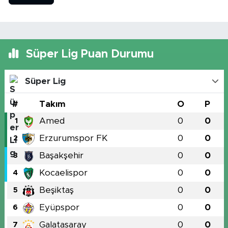
Süper Lig Puan Durumu
Süper Lig
#
Takım
O
P
Amed
0
0
1
Erzurumspor FK
0
0
2
Başakşehir
0
0
3
Kocaelispor
0
0
4
Beşiktaş
0
0
5
Eyüpspor
0
0
6
Galatasaray
0
0
7