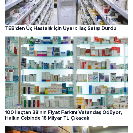
TEB'den Üç Hastalık İçin Uyarı: İlaç Satışı Durdu
100 İlaçtan 38'nin Fiyat Farkını Vatandaş Ödüyor,
Halkın Cebinde 18 Milyar TL Çıkacak