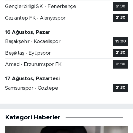
Gençlerbirliği S.K. - Fenerbahçe
21:30
Gaziantep FK - Alanyaspor
21:30
16 Ağustos, Pazar
Başakşehir - Kocaelispor
19:00
Beşiktaş - Eyüpspor
21:30
Amed - Erzurumspor FK
21:30
17 Ağustos, Pazartesi
Samsunspor - Göztepe
21:30
Kategori Haberler