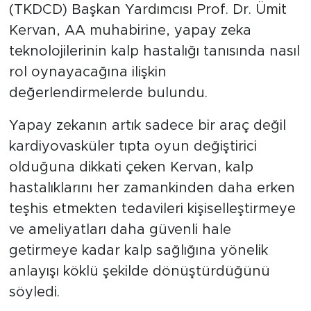
MEDYA KÖŞESİ
(TKDCD) Başkan Yardımcısı Prof. Dr. Ümit
Kervan, AA muhabirine, yapay zeka
FOTO GALERİ
teknolojilerinin kalp hastalığı tanısında nasıl
rol oynayacağına ilişkin
VİDEOLAR
değerlendirmelerde bulundu.
ALINTI YAZARLAR
Yapay zekanın artık sadece bir araç değil
kardiyovasküler tıpta oyun değiştirici
SOSYAL MEDYA
olduğuna dikkati çeken Kervan, kalp
hastalıklarını her zamankinden daha erken
teşhis etmekten tedavileri kişiselleştirmeye
ve ameliyatları daha güvenli hale
getirmeye kadar kalp sağlığına yönelik
anlayışı köklü şekilde dönüştürdüğünü
söyledi.