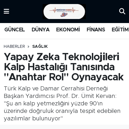
KATEGORİZE EDİLMEMİŞ
Nöbetçi Eczaneler
GÜNCEL
DÜNYA
EKONOMİ
FİNANS
EĞİTİM
EĞİTİM
Hava Durumu
HABERLER
SAĞLIK
MANŞET
İstanbul Namaz Vakitleri
Yapay Zeka Teknolojileri
Kalp Hastalığı Tanısında
MEDYA
Trafik Durumu
"Anahtar Rol" Oynayacak
FİNANS
Süper Lig Puan Durumu ve Fikstür
Türk Kalp ve Damar Cerrahisi Derneği
DÜNYA
Tüm Manşetler
Başkan Yardımcısı Prof. Dr. Ümit Kervan:
"Şu an kalp yetmezliğini yüzde 90'ın
GÜNCEL
Son Dakika Haberleri
üzerinde doğruluk oranıyla tespit edebilen
yazılımlar bulunuyor"
KARİKATÜR
Haber Arşivi