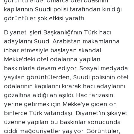
görüntülerde, onlarca otel odasının
kapılarının Suudi polisi tarafından kırıldığı
SPOR
görüntüler şok etkisi yarattı.
KÜLTÜR SANAT
Diyanet İşleri Başkanlığı'nın Türk hacı
adaylarını Suudi Arabistan makamlarına
YAŞAM
ihbar etmesiyle başlayan skandal,
Mekke'deki otel odalarına yapılan
TARİHTEN GÜNÜMÜZE
baskınlarla devam ediyor. Sosyal medyada
TARİH
yayılan görüntülerden, Suudi polisinin otel
odalarının kapılarını kırarak hacı adaylarını
KADIN
gözaltına aldığı anlaşıldı. Hac farizasını
yerine getirmek için Mekke'ye giden on
SAĞLIK
binlerce Türk vatandaşı, Diyanet’in şikayeti
SİYASET
üzerine yapılan bu baskınlar sonucunda
ciddi mağduriyetler yaşıyor. Görüntüler,