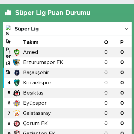
Süper Lig Puan Durumu
Süper Lig
#
Takım
O
P
Amed
0
0
1
Erzurumspor FK
0
0
2
Başakşehir
0
0
3
Kocaelispor
0
0
4
Beşiktaş
0
0
5
Eyüpspor
0
0
6
Galatasaray
0
0
7
Çorum FK
0
0
8
Gaziantep FK
0
0
9