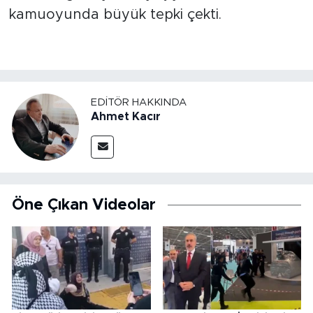
MEDYA KÖŞESİ
kamuoyunda büyük tepki çekti.
FOTO GALERİ
VİDEOLAR
EDITÖR HAKKINDA
ALINTI YAZARLAR
Ahmet Kacır
SOSYAL MEDYA
Öne Çıkan Videolar