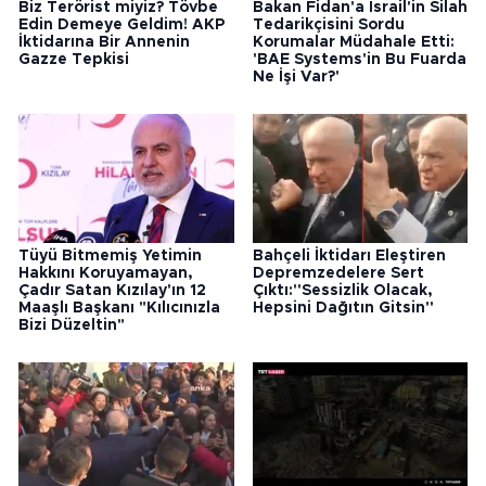
Biz Terörist miyiz? Tövbe
Bakan Fidan'a İsrail'in Silah
Edin Demeye Geldim! AKP
Tedarikçisini Sordu
İktidarına Bir Annenin
Korumalar Müdahale Etti:
Gazze Tepkisi
'BAE Systems'in Bu Fuarda
Ne İşi Var?'
Tüyü Bitmemiş Yetimin
Bahçeli İktidarı Eleştiren
Hakkını Koruyamayan,
Depremzedelere Sert
Çadır Satan Kızılay'ın 12
Çıktı:''Sessizlik Olacak,
Maaşlı Başkanı "Kılıcınızla
Hepsini Dağıtın Gitsin''
Bizi Düzeltin"