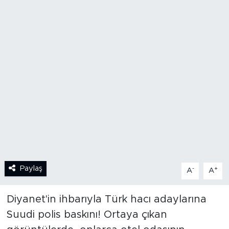
BİLİM-TEKNOLOJİ
RÖPÖRTAJ
ANALİZ
NOSTALJİ
KULİS
YAZARLAR
Paylaş
-
+
A
A
DİNİ
Diyanet'in ihbarıyla Türk hacı adaylarına
POLİTİKA
Suudi polis baskını! Ortaya çıkan
EKONOMİ