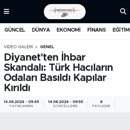
KATEGORİZE EDİLMEMİŞ
Nöbetçi Eczaneler
GÜNCEL
DÜNYA
EKONOMİ
FİNANS
EĞİTİM
EĞİTİM
Hava Durumu
VIDEO GALERI
GENEL
MANŞET
İstanbul Namaz Vakitleri
Diyanet'ten İhbar
Skandalı: Türk Hacıların
MEDYA
Trafik Durumu
Odaları Basıldı Kapılar
FİNANS
Süper Lig Puan Durumu ve Fikstür
Kırıldı
DÜNYA
Tüm Manşetler
14.06.2024 - 09:45
14.06.2024 - 09:55
8
YAYINLANMA
GÜNCELLEME
PAYLAŞIM
GÜNCEL
Son Dakika Haberleri
KARİKATÜR
Haber Arşivi