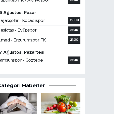
aziantep FK - Alanyaspor
21:30
6 Ağustos, Pazar
aşakşehir - Kocaelispor
19:00
eşiktaş - Eyüpspor
21:30
med - Erzurumspor FK
21:30
7 Ağustos, Pazartesi
amsunspor - Göztepe
21:30
Kategori Haberler