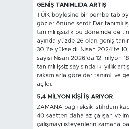
GENİŞ TANIMLIDA ARTIŞ
TÜİK böylesine bir pembe tabloyu
gözler önüne serdi: Dar tanımlı iş
tanımlı işsizlik bu dönemde de t
ayında yüzde 26 olan geniş tanıml
30,1’e yükseldi. Nisan 2024’te 10 
sayısı Nisan 2026’da 12 milyon 18
tanımlı işsiz sayısında iki yıllık a
rakamlarla göre dar tanımlı ve gen
açıldı.
5,4 MİLYON KİŞİ İŞ ARIYOR
ZAMANA bağlı eksik istihdam kaps
40 saatten daha az çalışan ve 
çalışmayı isteyenlerin zamana bağ