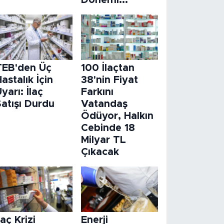
Dönemi...
TEB'den Üç
100 İlaçtan
astalık İçin
38'nin Fiyat
yarı: İlaç
Farkını
atışı Durdu
Vatandaş
Ödüyor, Halkın
Cebinde 18
Milyar TL
Çıkacak
laç Krizi
Enerji