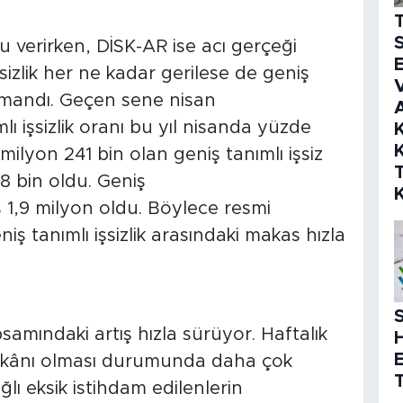
S
 verirken, DİSK-AR ise acı gerçeği
E
sizlik her ne kadar gerilese de geniş
V
ırmandı. Geçen sene nisan
ı işsizlik oranı bu yıl nisanda yüzde
K
K
milyon 241 bin olan geniş tanımlı işsiz
8 bin oldu. Geniş
rtış 1,9 milyon oldu. Böylece resmi
iş tanımlı işsizlik arasındaki makas hızla
S
amındaki artış hızla sürüyor. Haftalık
imkânı olması durumunda daha çok
T
lı eksik istihdam edilenlerin