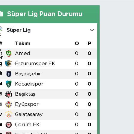
Süper Lig Puan Durumu
Süper Lig
#
Takım
O
P
Amed
0
0
1
Erzurumspor FK
0
0
2
Başakşehir
0
0
3
Kocaelispor
0
0
4
Beşiktaş
0
0
5
Eyüpspor
0
0
6
Galatasaray
0
0
7
Çorum FK
0
0
8