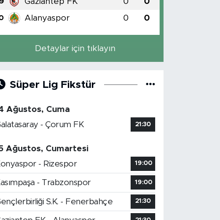
Gaziantep FK
0
0
9
Alanyaspor
0
0
0
Detaylar için tıklayın
Süper Lig Fikstür
4 Ağustos, Cuma
alatasaray - Çorum FK
21:30
5 Ağustos, Cumartesi
onyaspor - Rizespor
19:00
asımpaşa - Trabzonspor
19:00
ençlerbirliği S.K. - Fenerbahçe
21:30