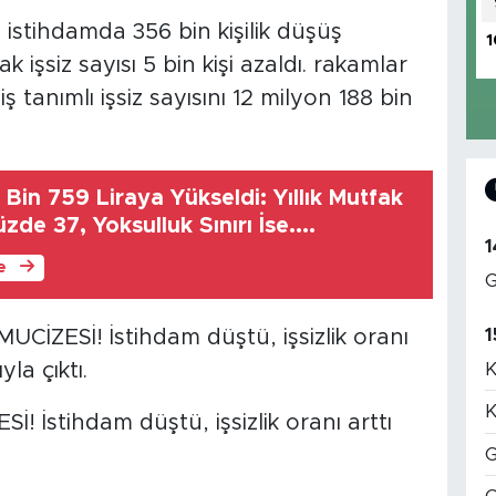
 istihdamda 356 bin kişilik düşüş
1
ak işsiz sayısı 5 bin kişi azaldı. rakamlar
ş tanımlı işsiz sayısını 12 milyon 188 bin
5 Bin 759 Liraya Yükseldi: Yıllık Mutfak
de 37, Yoksulluk Sınırı İse....
1
le
G
1
CİZESİ! İstihdam düştü, işsizlik oranı
K
yla çıktı.
K
G