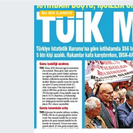
BİLİM-TEKNOLOJİ
BU BIR İLANDIR
RÖPÖRTAJ
ANALİZ
NOSTALJİ
KULİS
YAZARLAR
DİNİ
POLİTİKA
EKONOMİ