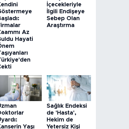
Kendini
İçecekleriyle
Göstermeye
İlgili Endişeye
aşladı:
Sebep Olan
Firmalar
Araştırma
Zaammı Az
Buldu Hayati
Önem
aşıyanları
Türkiye'den
Çekti
Uzman
Sağlık Endeksi
Doktorlar
de 'Hasta',
Uyardı:
Hekim de
Kanserin Yaşı
Yetersiz Kişi