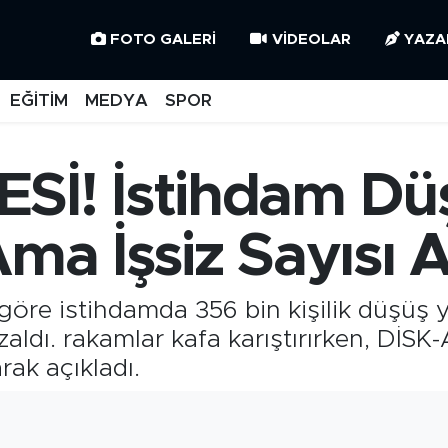
FOTO GALERI
VIDEOLAR
YAZA
EĞİTİM
MEDYA
SPOR
İ! İstihdam Düşt
Ama İşsiz Sayısı A
öre istihdamda 356 bin kişilik düşüş yaş
zaldı. rakamlar kafa karıştırırken, DİSK-
rak açıkladı.