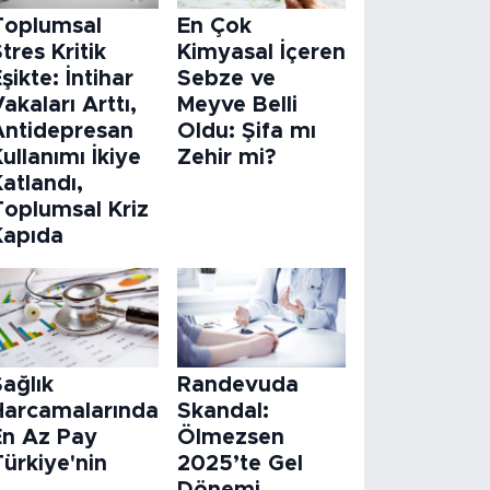
Toplumsal
En Çok
tres Kritik
Kimyasal İçeren
şikte: İntihar
Sebze ve
akaları Arttı,
Meyve Belli
Antidepresan
Oldu: Şifa mı
ullanımı İkiye
Zehir mi?
atlandı,
Toplumsal Kriz
Kapıda
ağlık
Randevuda
Harcamalarında
Skandal:
En Az Pay
Ölmezsen
ürkiye'nin
2025’te Gel