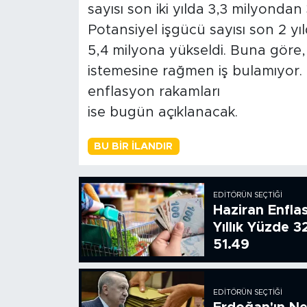
sayısı son iki yılda 3,3 milyondan 
Potansiyel işgücü sayısı son 2 yı
5,4 milyona yükseldi. Buna göre, 
istemesine rağmen iş bulamıyor. 
enflasyon rakamları
ise bugün açıklanacak.
BU BIR İLANDIR
EDITÖRÜN SEÇTIĞI
Haziran Enfla
Yıllık Yüzde 3
51.49
EDITÖRÜN SEÇTIĞI