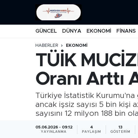
KATEGORİZE EDİLMEMİŞ
Nöbetçi Eczaneler
GÜNCEL
DÜNYA
EKONOMİ
FİNANS
EĞİTİM
Hava Durumu
HABERLER
EKONOMİ
TÜİK MUCİZES
MANŞET
İstanbul Namaz Vakitleri
MEDYA
Trafik Durumu
Oranı Arttı 
FİNANS
Süper Lig Puan Durumu ve Fikstür
Türkiye İstatistik Kurumu'na g
DÜNYA
Tüm Manşetler
ancak işsiz sayısı 5 bin kişi a
sayısını 12 milyon 188 bin ola
GÜNCEL
Son Dakika Haberleri
05.06.2026 - 09:12
4
13
YAYINLANMA
PAYLAŞIM
GÖSTERIM
KARİKATÜR
Haber Arşivi