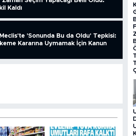
 Zaman Seçim Yapacağı Belli Oldu:
il Kaldı
B
Meclis'te 'Sonunda Bu da Oldu' Tepkisi:
hkeme Kararına Uymamak İçin Kanun
T