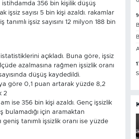
G
 istihdamda 356 bin kişilik düşüş
ak işsiz sayısı 5 bin kişi azaldı. rakamlar
1
ş tanımlı işsiz sayısını 12 milyon 188 bin
B
B
A
atistiklerini açıkladı. Buna göre, işsiz
1
 ölçüde azalmasına rağmen işsizlik oranı
S
 sayısında düşüş kaydedildi.
 aya göre 0,1 puan artarak yüzde 8,2
k 2
m ise 356 bin kişi azaldı. Genç işsizlik
iş bulamadığı için aramaktan
 geniş tanımlı işsizlik oranı ise yüzde