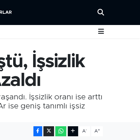
RLAR
ü, İşsizlik
zaldı
andı. İşsizlik oranı ise arttı
Ar ise geniş tanımlı işsiz
-
+
A
A