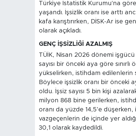
MEDYA KÖŞESİ
Türkiye İstatistik Kurumu'na göre
yaşandı. İşsizlik oranı ise arttı anc
FOTO GALERİ
kafa karıştırırken, DİSK-Ar ise geni
olarak açıkladı.
VİDEOLAR
GENÇ İŞSİZLİĞİ AZALMIŞ
ALINTI YAZARLAR
TÜİK, Nisan 2026 dönemi işgücü ist
sayısı bir önceki aya göre sınırlı
SOSYAL MEDYA
yükselirken, istihdam edilenlerin
Böylece işsizlik oranı bir önceki
oldu. İşsiz sayısı 5 bin kişi azalara
milyon 868 bine gerilerken, istihda
oranı da yüzde 14,5’e düşerken, 
vazgeçenlerin de içinde yer aldığı
30,1 olarak kaydedildi.