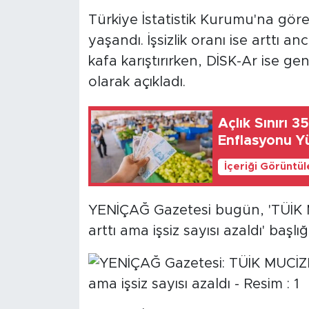
Türkiye İstatistik Kurumu'na göre
SPOR
yaşandı. İşsizlik oranı ise arttı anc
kafa karıştırırken, DİSK-Ar ise geni
KÜLTÜR SANAT
olarak açıkladı.
YAŞAM
Açlık Sınırı 3
TARİHTEN GÜNÜMÜZE
Enflasyonu Yüz
İçeriği Görüntü
TARİH
KADIN
YENİÇAĞ Gazetesi bugün, 'TÜİK MU
arttı ama işsiz sayısı azaldı' başlığı
SAĞLIK
SİYASET