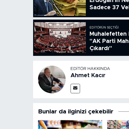
Erdoğan'ın Ne
Sadece 37 Vek
EDITÖRÜN SEÇTIĞI
Muhalefetten 
"AK Parti Ma
Çıkardı"
EDITÖR HAKKINDA
Ahmet Kacır
Bunlar da ilginizi çekebilir