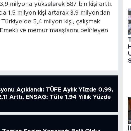
3,9 milyona yükselerek 587 bin kişi arttı.
lda 1,5 milyon kişi artarak 3,9 milyondan
Türkiye’de 5,4 milyon kişi, çalışmak
Emekli ve memur maaşlarını belirleyen
H
U
S
syonu Açıklandı: TÜFE Aylık Yüzde 0,99,
2,11 Arttı, ENSAG: Tüfe 1.94 Yıllık Yüzde
İ