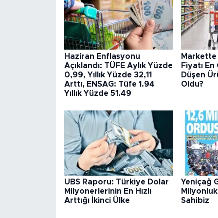
Haziran Enflasyonu
Markette
Açıklandı: TÜFE Aylık Yüzde
Fiyatı En
0,99, Yıllık Yüzde 32,11
Düşen Ürü
Arttı, ENSAG: Tüfe 1.94
Oldu?
Yıllık Yüzde 51.49
UBS Raporu: Türkiye Dolar
Yeniçağ G
Milyonerlerinin En Hızlı
Milyonluk
Arttığı İkinci Ülke
Sahibiz