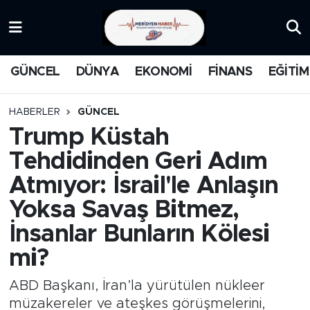
KATEGORİZE EDİLMEMİŞ
Nöbetçi Eczaneler
GÜNCEL
DÜNYA
EKONOMİ
FİNANS
EĞİTİM
EĞİTİM
Hava Durumu
HABERLER
GÜNCEL
MANŞET
İstanbul Namaz Vakitleri
Trump Küstah
Tehdidinden Geri Adım
MEDYA
Trafik Durumu
Atmıyor: İsrail'le Anlaşın
FİNANS
Süper Lig Puan Durumu ve Fikstür
Yoksa Savaş Bitmez,
İnsanlar Bunların Kölesi
DÜNYA
Tüm Manşetler
mi?
GÜNCEL
Son Dakika Haberleri
ABD Başkanı, İran’la yürütülen nükleer
KARİKATÜR
Haber Arşivi
müzakereler ve ateşkes görüşmelerini,