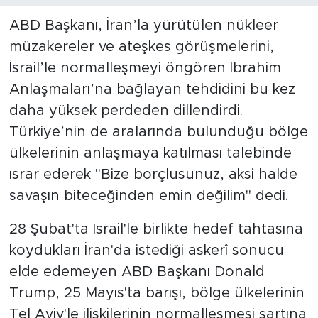
ABD Başkanı, İran’la yürütülen nükleer
SPOR
müzakereler ve ateşkes görüşmelerini,
İsrail’le normalleşmeyi öngören İbrahim
KÜLTÜR SANAT
Anlaşmaları’na bağlayan tehdidini bu kez
YAŞAM
daha yüksek perdeden dillendirdi.
Türkiye’nin de aralarında bulunduğu bölge
TARİHTEN GÜNÜMÜZE
ülkelerinin anlaşmaya katılması talebinde
ısrar ederek "Bize borçlusunuz, aksi halde
TARİH
savaşın biteceğinden emin değilim" dedi.
KADIN
28 Şubat'ta İsrail'le birlikte hedef tahtasına
koydukları İran'da istediği askerî sonucu
SAĞLIK
elde edemeyen ABD Başkanı Donald
SİYASET
Trump, 25 Mayıs'ta barışı, bölge ülkelerinin
Tel Aviv'le ilişkilerinin normalleşmesi şartına