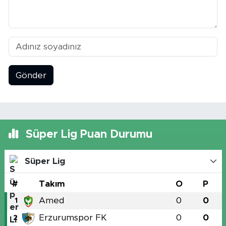
Gönder
Süper Lig Puan Durumu
Süper Lig
#
Takım
O
P
Amed
0
0
1
Erzurumspor FK
0
0
2