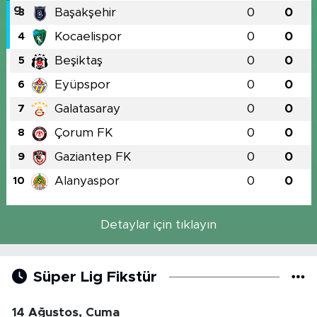
Başakşehir
0
0
3
Kocaelispor
0
0
4
Beşiktaş
0
0
5
Eyüpspor
0
0
6
Galatasaray
0
0
7
Çorum FK
0
0
8
Gaziantep FK
0
0
9
Alanyaspor
0
0
10
Detaylar için tıklayın
Süper Lig Fikstür
14 Ağustos, Cuma