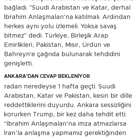
MEDYA KÖŞESİ
bağladı. "Suudi Arabistan ve Katar, derhal
İbrahim Anlaşmaları’na katılmalı. Ardından
FOTO GALERİ
herkes aynı yolu izlemeli. Yoksa savaş
VİDEOLAR
bitmez" dedi. Türkiye, Birleşik Arap
Emirlikleri, Pakistan, Mısır, Ürdün ve
ALINTI YAZARLAR
Bahreyn'e çağrıda bulunarak tehdidini
genişletti.
SOSYAL MEDYA
ANKARA’DAN CEVAP BEKLENİYOR
radan neredeyse 1 hafta geçti. Suudi
Arabistan, Katar ve Pakistan, kesin bir dille
reddettiklerini duyurdu. Ankara sessizliğini
korurken Trump, bir kez daha tehdit etti:
“İbrahim Anlaşmaları’na imza atmazlarsa
İran’la anlaşma yapmamız gerektiğinden