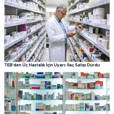
TEB'den Üç Hastalık İçin Uyarı: İlaç Satışı Durdu