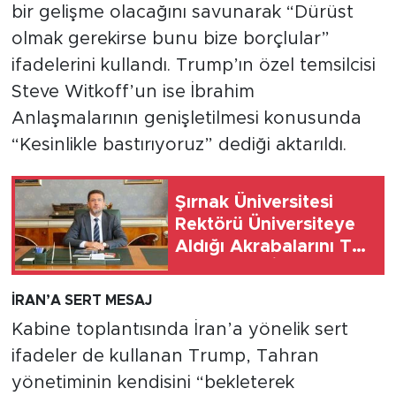
bir gelişme olacağını savunarak “Dürüst
olmak gerekirse bunu bize borçlular”
ifadelerini kullandı. Trump’ın özel temsilcisi
Steve Witkoff’un ise İbrahim
Anlaşmalarının genişletilmesi konusunda
“Kesinlikle bastırıyoruz” dediği aktarıldı.
Şırnak Üniversitesi
Rektörü Üniversiteye
Aldığı Akrabalarını Tek
Tek Saydı: İnancım
Gereği Yaptım,
İRAN’A SERT MESAJ
Emrimdir Tebrik Edin
Kabine toplantısında İran’a yönelik sert
ifadeler de kullanan Trump, Tahran
yönetiminin kendisini “bekleterek