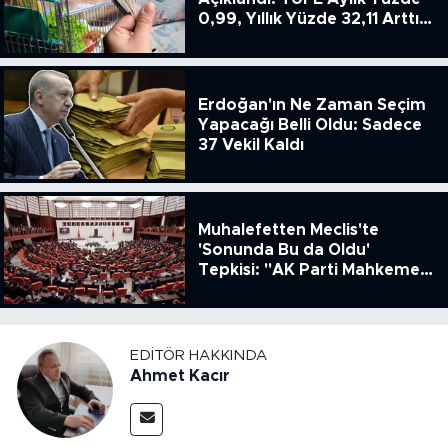
0,99, Yıllık Yüzde 32,11 Arttı,
ENSAG: Tüfe 1.94 Yıllık Yüzde
51.49
Erdoğan'ın Ne Zaman Seçim
Yapacağı Belli Oldu: Sadece
37 Vekil Kaldı
Muhalefetten Meclis'te
'Sonunda Bu da Oldu'
Tepkisi: "AK Parti Mahkeme
Kararına Uymamak İçin
Kanun Çıkardı"
EDITÖR HAKKINDA
Ahmet Kacır