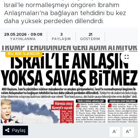
İsrail’le normalleşmeyi öngören İbrahim
BİLİM-TEKNOLOJİ
Anlaşmaları’na bağlayan tehdidini bu kez
daha yüksek perdeden dillendirdi.
RÖPÖRTAJ
29.05.2026 - 09:08
3
21
YAYINLANMA
PAYLAŞIM
GÖSTERIM
ANALİZ
BU BIR İLANDIR
NOSTALJİ
KULİS
YAZARLAR
DİNİ
POLİTİKA
Paylaş
-
+
A
A
EKONOMİ