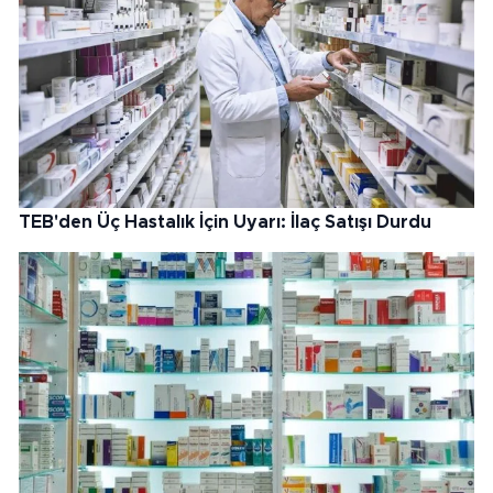
TEB'den Üç Hastalık İçin Uyarı: İlaç Satışı Durdu