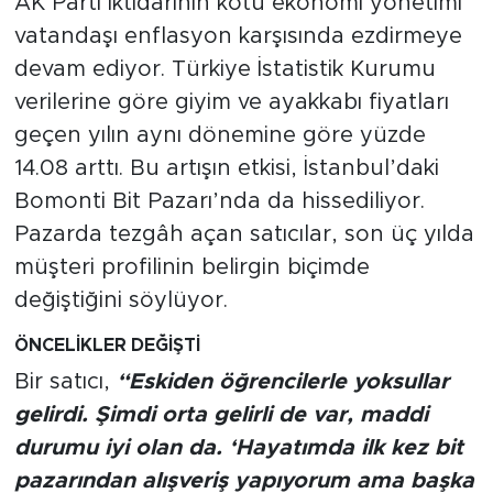
AK Parti iktidarının kötü ekonomi yönetimi
MEDYA KÖŞESİ
vatandaşı enflasyon karşısında ezdirmeye
FOTO GALERİ
devam ediyor. Türkiye İstatistik Kurumu
verilerine göre giyim ve ayakkabı fiyatları
VİDEOLAR
geçen yılın aynı dönemine göre yüzde
14.08 arttı. Bu artışın etkisi, İstanbul’daki
ALINTI YAZARLAR
Bomonti Bit Pazarı’nda da hissediliyor.
SOSYAL MEDYA
Pazarda tezgâh açan satıcılar, son üç yılda
müşteri profilinin belirgin biçimde
değiştiğini söylüyor.
ÖNCELİKLER DEĞİŞTİ
Bir satıcı,
“Eskiden öğrencilerle yoksullar
gelirdi. Şimdi orta gelirli de var, maddi
durumu iyi olan da. ‘Hayatımda ilk kez bit
pazarından alışveriş yapıyorum ama başka