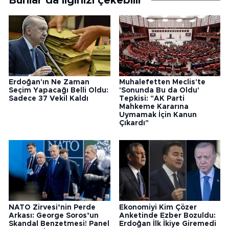
Bunlar da ilginizi çekebilir
Erdoğan'ın Ne Zaman
Muhalefetten Meclis'te
Seçim Yapacağı Belli Oldu:
'Sonunda Bu da Oldu'
Sadece 37 Vekil Kaldı
Tepkisi: "AK Parti
Mahkeme Kararına
Uymamak İçin Kanun
Çıkardı"
NATO Zirvesi’nin Perde
Ekonomiyi Kim Çözer
Arkası: George Soros’un
Anketinde Ezber Bozuldu:
Skandal Benzetmesi! Panel
Erdoğan İlk İkiye Giremedi