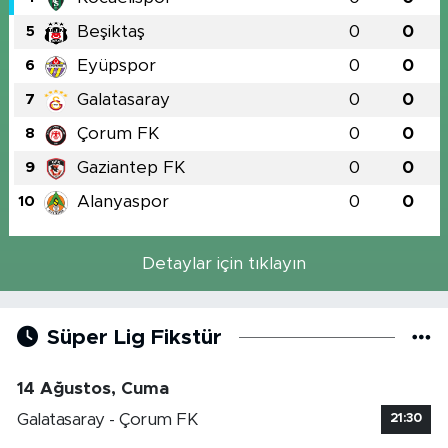
Beşiktaş
0
0
5
Eyüpspor
0
0
6
Galatasaray
0
0
7
Çorum FK
0
0
8
Gaziantep FK
0
0
9
Alanyaspor
0
0
10
Detaylar için tıklayın
Süper Lig Fikstür
14 Ağustos, Cuma
Galatasaray - Çorum FK
21:30