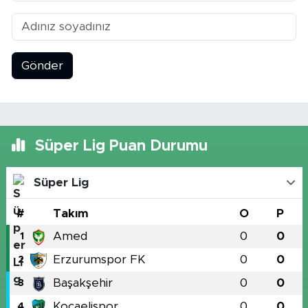
Gönder
Süper Lig Puan Durumu
Süper Lig
#
Takım
O
P
Amed
0
0
1
Erzurumspor FK
0
0
2
Başakşehir
0
0
3
Kocaelispor
0
0
4