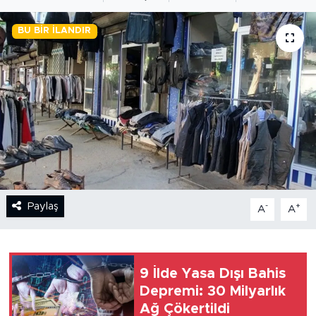
BİLİM-TEKNOLOJİ
BU BIR İLANDIR
RÖPÖRTAJ
ANALİZ
NOSTALJİ
KULİS
YAZARLAR
Paylaş
-
+
A
A
DİNİ
9 İlde Yasa Dışı Bahis
POLİTİKA
Depremi: 30 Milyarlık
Ağ Çökertildi
EKONOMİ