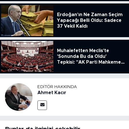
51.49
Erdoğan'ın Ne Zaman Seçim
Yapacağı Belli Oldu: Sadece
37 Vekil Kaldı
Muhalefetten Meclis'te
'Sonunda Bu da Oldu'
Tepkisi: "AK Parti Mahkeme
Kararına Uymamak İçin
Kanun Çıkardı"
EDITÖR HAKKINDA
Ahmet Kacır