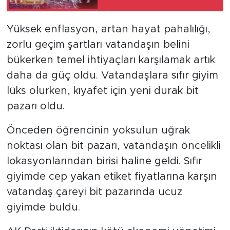
SPOR
Yüksek enflasyon, artan hayat pahalılığı,
zorlu geçim şartları vatandaşın belini
KÜLTÜR SANAT
bükerken temel ihtiyaçları karşılamak artık
daha da güç oldu. Vatandaşlara sıfır giyim
YAŞAM
lüks olurken, kıyafet için yeni durak bit
TARİHTEN GÜNÜMÜZE
pazarı oldu.
TARİH
Önceden öğrencinin yoksulun uğrak
noktası olan bit pazarı, vatandaşın öncelikli
KADIN
lokasyonlarından birisi haline geldi. Sıfır
giyimde cep yakan etiket fiyatlarına karşın
SAĞLIK
vatandaş çareyi bit pazarında ucuz
giyimde buldu.
SİYASET