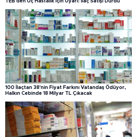
TEB'den Üç Hastalık İçin Uyarı: İlaç Satışı Durdu
100 İlaçtan 38'nin Fiyat Farkını Vatandaş Ödüyor,
Halkın Cebinde 18 Milyar TL Çıkacak