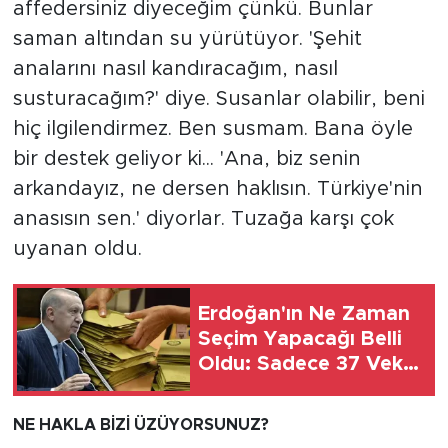
affedersiniz diyeceğim çünkü. Bunlar
saman altından su yürütüyor. 'Şehit
analarını nasıl kandıracağım, nasıl
susturacağım?' diye. Susanlar olabilir, beni
hiç ilgilendirmez. Ben susmam. Bana öyle
bir destek geliyor ki... 'Ana, biz senin
arkandayız, ne dersen haklısın. Türkiye'nin
anasısın sen.' diyorlar. Tuzağa karşı çok
uyanan oldu.
Erdoğan'ın Ne Zaman
Seçim Yapacağı Belli
Oldu: Sadece 37 Vekil
Kaldı
NE HAKLA BİZİ ÜZÜYORSUNUZ?