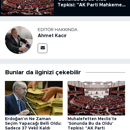
Tepkisi: "AK Parti Mahkeme
Kararına Uymamak İçin
Kanun Çıkardı"
EDITÖR HAKKINDA
Ahmet Kacır
Bunlar da ilginizi çekebilir
Erdoğan'ın Ne Zaman
Muhalefetten Meclis'te
Seçim Yapacağı Belli Oldu:
'Sonunda Bu da Oldu'
Sadece 37 Vekil Kaldı
Tepkisi: "AK Parti