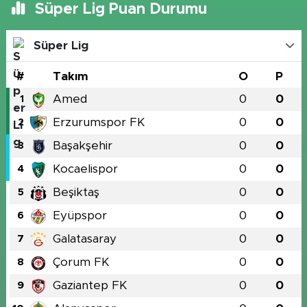
Süper Lig Puan Durumu
Süper Lig
#
Takım
O
P
Amed
0
0
1
Erzurumspor FK
0
0
2
Başakşehir
0
0
3
Kocaelispor
0
0
4
Beşiktaş
0
0
5
Eyüpspor
0
0
6
Galatasaray
0
0
7
Çorum FK
0
0
8
Gaziantep FK
0
0
9