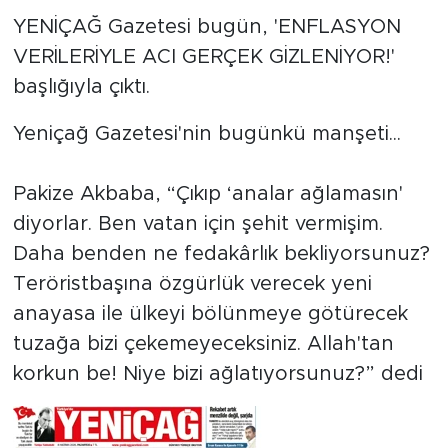
YENİÇAĞ Gazetesi bugün, 'ENFLASYON
SPOR
VERİLERİYLE ACI GERÇEK GİZLENİYOR!'
başlığıyla çıktı.
KÜLTÜR SANAT
Yeniçağ Gazetesi'nin bugünkü manşeti...
YAŞAM
Pakize Akbaba, “Çıkıp ‘analar ağlamasın'
TARİHTEN GÜNÜMÜZE
diyorlar. Ben vatan için şehit vermişim.
TARİH
Daha benden ne fedakârlık bekliyorsunuz?
Teröristbaşına özgürlük verecek yeni
KADIN
anayasa ile ülkeyi bölünmeye götürecek
tuzağa bizi çekemeyeceksiniz. Allah'tan
SAĞLIK
korkun be! Niye bizi ağlatıyorsunuz?” dedi
SİYASET