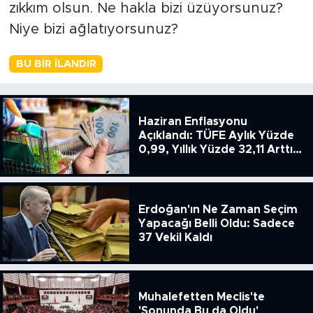
zıkkım olsun. Ne hakla bizi üzüyorsunuz?
Niye bizi ağlatıyorsunuz?
BU BIR İLANDIR
Haziran Enflasyonu
Açıklandı: TÜFE Aylık Yüzde
0,99, Yıllık Yüzde 32,11 Arttı,
ENSAG: Tüfe 1.94 Yıllık Yüzde
51.49
Erdoğan'ın Ne Zaman Seçim
Yapacağı Belli Oldu: Sadece
37 Vekil Kaldı
Muhalefetten Meclis'te
'Sonunda Bu da Oldu'