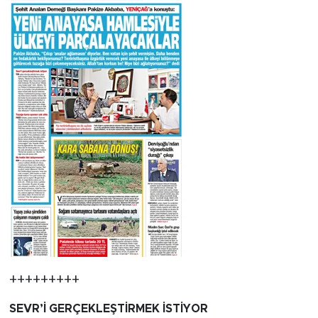
MEDYA KÖŞESİ
FOTO GALERİ
VİDEOLAR
ALINTI YAZARLAR
SOSYAL MEDYA
+++++++++
SEVR’İ GERÇEKLEŞTİRMEK İSTİYOR