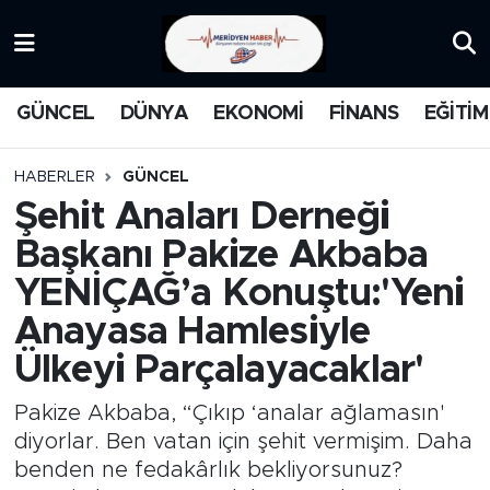
KATEGORİZE EDİLMEMİŞ
Nöbetçi Eczaneler
GÜNCEL
DÜNYA
EKONOMİ
FİNANS
EĞİTİM
EĞİTİM
Hava Durumu
HABERLER
GÜNCEL
MANŞET
İstanbul Namaz Vakitleri
Şehit Anaları Derneği
Başkanı Pakize Akbaba
MEDYA
Trafik Durumu
YENİÇAĞ’a Konuştu:'Yeni
FİNANS
Süper Lig Puan Durumu ve Fikstür
Anayasa Hamlesiyle
Ülkeyi Parçalayacaklar'
DÜNYA
Tüm Manşetler
Pakize Akbaba, “Çıkıp ‘analar ağlamasın'
GÜNCEL
Son Dakika Haberleri
diyorlar. Ben vatan için şehit vermişim. Daha
benden ne fedakârlık bekliyorsunuz?
KARİKATÜR
Haber Arşivi