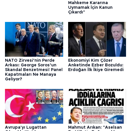
Mahkeme Kararına
Uymamak İçin Kanun
Çıkardı"
NATO Zirvesi’nin Perde
Ekonomiyi Kim Çözer
Arkası: George Soros’un
Anketinde Ezber Bozuldu:
Skandal Benzetmesi! Panel
Erdoğan İlk İkiye Giremedi
Kapatmaları Ne Manaya
Geliyor?
Avrupa'yı Lugattan
Mahmut Arıkan: "Aselsan