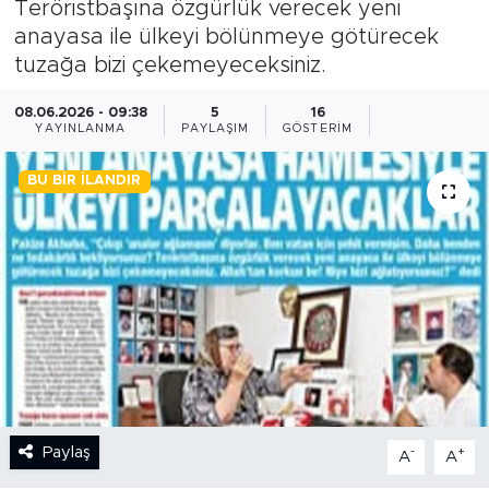
Teröristbaşına özgürlük verecek yeni
anayasa ile ülkeyi bölünmeye götürecek
BİLİM-TEKNOLOJİ
tuzağa bizi çekemeyeceksiniz.
RÖPÖRTAJ
08.06.2026 - 09:38
5
16
YAYINLANMA
PAYLAŞIM
GÖSTERIM
ANALİZ
BU BIR İLANDIR
NOSTALJİ
KULİS
YAZARLAR
DİNİ
POLİTİKA
Paylaş
-
+
A
A
EKONOMİ