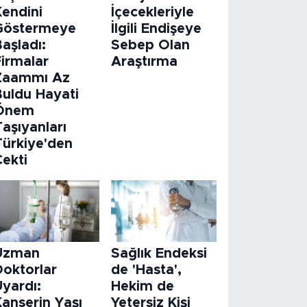
Kendini
İçecekleriyle
Göstermeye
İlgili Endişeye
aşladı:
Sebep Olan
Firmalar
Araştırma
Zaammı Az
Buldu Hayati
Önem
aşıyanları
Türkiye'den
Çekti
Uzman
Sağlık Endeksi
Doktorlar
de 'Hasta',
Uyardı:
Hekim de
Kanserin Yaşı
Yetersiz Kişi