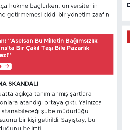
kça hükme bağlarken, üniversitenin
ne getirmemesi ciddi bir yönetim zaafını
: "Aselsan Bu Milletin Bağımsızlık
brıs'ta Bir Çakıl Taşı Bile Pazarlık
az!"
le
AMA SKANDALI
uatta açıkça tanımlanmış şartlara
onlara atandığı ortaya çıktı. Yalnızca
nın atanabileceği şube müdürlüğü
zunu bir kişi getirildi. Sayıştay, bu
uğunu belirtti.