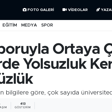
FOTO GALERI
VIDEOLAR
YAZA
EĞİTİM
MEDYA
SPOR
oruyla Ortaya Çı
rde Yolsuzluk Ker
üzlük
 bilgilere göre, çok sayıda üniversitede
4
413
AŞIM
GÖSTERIM