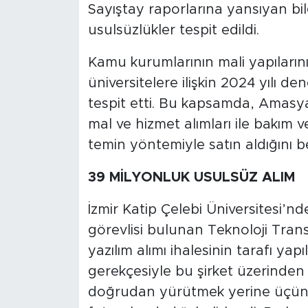
Sayıştay raporlarına yansıyan bil
usulsüzlükler tespit edildi.
SPOR
Kamu kurumlarının mali yapıları
KÜLTÜR SANAT
üniversitelere ilişkin 2024 yılı 
YAŞAM
tespit etti. Bu kapsamda, Amasya Ü
mal ve hizmet alımları ile bakım v
TARİHTEN GÜNÜMÜZE
temin yöntemiyle satın aldığını bel
TARİH
39 MİLYONLUK USULSÜZ ALIM
KADIN
İzmir Katip Çelebi Üniversitesi’nd
görevlisi bulunan Teknoloji Trans
SAĞLIK
yazılım alımı ihalesinin tarafı yap
gerekçesiyle bu şirket üzerinden g
SİYASET
doğrudan yürütmek yerine üçüncü