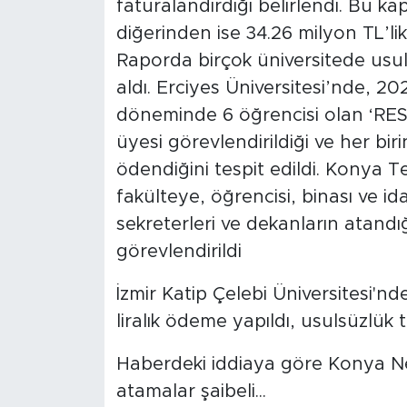
faturalandırdığı belirlendi. Bu k
MEDYA KÖŞESİ
diğerinden ise 34.26 milyon TL’lik 
FOTO GALERİ
Raporda birçok üniversitede usul
aldı. Erciyes Üniversitesi’nde, 2
VİDEOLAR
döneminde 6 öğrencisi olan ‘RES5
üyesi görevlendirildiği ve her bir
ALINTI YAZARLAR
ödendiğini tespit edildi. Konya Te
SOSYAL MEDYA
fakülteye, öğrencisi, binası ve id
sekreterleri ve dekanların atandığı
görevlendirildi
İzmir Katip Çelebi Üniversitesi'nd
liralık ödeme yapıldı, usulsüzlük te
Haberdeki iddiaya göre Konya Ne
atamalar şaibeli...