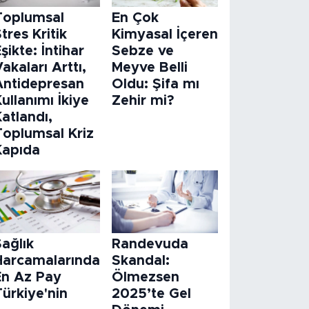
Toplumsal
En Çok
tres Kritik
Kimyasal İçeren
şikte: İntihar
Sebze ve
akaları Arttı,
Meyve Belli
Antidepresan
Oldu: Şifa mı
ullanımı İkiye
Zehir mi?
atlandı,
Toplumsal Kriz
Kapıda
ağlık
Randevuda
Harcamalarında
Skandal:
En Az Pay
Ölmezsen
ürkiye'nin
2025’te Gel