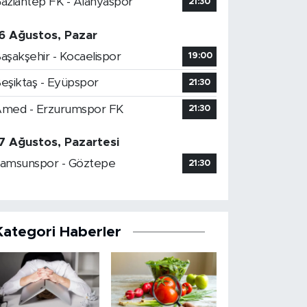
aziantep FK - Alanyaspor
21:30
6 Ağustos, Pazar
aşakşehir - Kocaelispor
19:00
eşiktaş - Eyüpspor
21:30
med - Erzurumspor FK
21:30
7 Ağustos, Pazartesi
amsunspor - Göztepe
21:30
Kategori Haberler