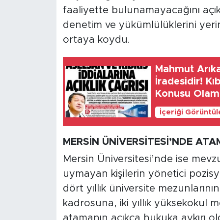
faaliyette bulunamayacağını açı
denetim ve yükümlülüklerini yeri
ortaya koydu.
Mahmut Arıkan
İradesidir! Kı
Konusu Olam
İçeriği Görüntü
MERSİN ÜNİVERSİTESİ’NDE AT
Mersin Üniversitesi’nde ise mevz
uymayan kişilerin yönetici pozisy
dört yıllık üniversite mezunları
kadrosuna, iki yıllık yüksekokul me
atamanın açıkça hukuka aykırı old