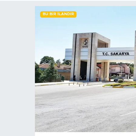
BİLİM-TEKNOLOJİ
BU BIR İLANDIR
RÖPÖRTAJ
ANALİZ
NOSTALJİ
KULİS
YAZARLAR
DİNİ
POLİTİKA
EKONOMİ