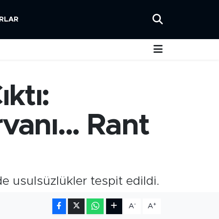
RLAR
ktı:
vanı... Rant
 usulsüzlükler tespit edildi.
-
+
A
A