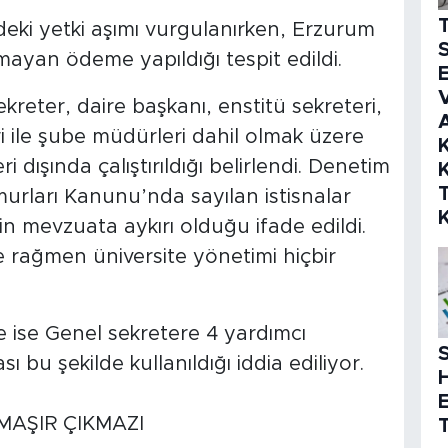
deki yetki aşımı vurgulanırken, Erzurum
S
mayan ödeme yapıldığı tespit edildi.
E
V
kreter, daire başkanı, enstitü sekreteri,
i ile şube müdürleri dahil olmak üzere
K
 dışında çalıştırıldığı belirlendi. Denetim
K
urları Kanunu’nda sayılan istisnalar
n mevzuata aykırı olduğu ifade edildi.
e rağmen üniversite yönetimi hiçbir
e ise Genel sekretere 4 yardımcı
S
sı bu şekilde kullanıldığı iddia ediliyor.
MAŞIR ÇIKMAZI
T