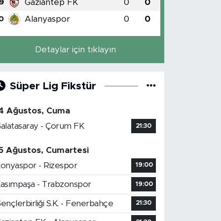
Gaziantep FK
0
0
9
Alanyaspor
0
0
0
Detaylar için tıklayın
Süper Lig Fikstür
4 Ağustos, Cuma
alatasaray - Çorum FK
21:30
5 Ağustos, Cumartesi
onyaspor - Rizespor
19:00
asımpaşa - Trabzonspor
19:00
ençlerbirliği S.K. - Fenerbahçe
21:30