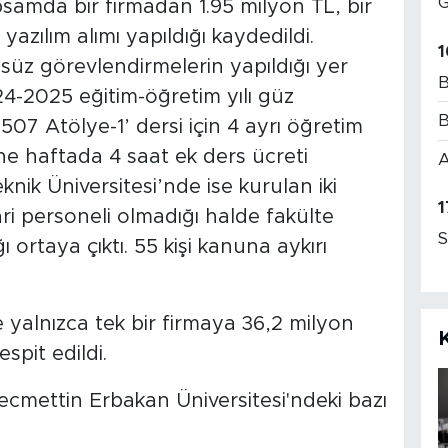
G
apsamda bir firmadan 1.95 milyon TL, bir
yazılım alımı yapıldığı kaydedildi.
1
süz görevlendirmelerin yapıldığı yer
B
024-2025 eğitim-öğretim yılı güz
B
07 Atölye-1’ dersi için 4 ayrı öğretim
ine haftada 4 saat ek ders ücreti
A
knik Üniversitesi’nde ise kurulan iki
1
ari personeli olmadığı halde fakülte
S
 ortaya çıktı. 55 kişi kanuna aykırı
e yalnızca tek bir firmaya 36,2 milyon
spit edildi.
cmettin Erbakan Üniversitesi'ndeki bazı