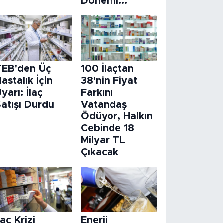
Dönemi...
TEB'den Üç
100 İlaçtan
astalık İçin
38'nin Fiyat
yarı: İlaç
Farkını
atışı Durdu
Vatandaş
Ödüyor, Halkın
Cebinde 18
Milyar TL
Çıkacak
laç Krizi
Enerji