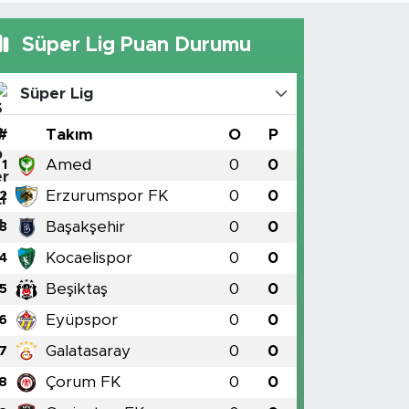
Süper Lig Puan Durumu
Süper Lig
#
Takım
O
P
Amed
0
0
1
Erzurumspor FK
0
0
2
Başakşehir
0
0
3
Kocaelispor
0
0
4
Beşiktaş
0
0
5
Eyüpspor
0
0
6
Galatasaray
0
0
7
Çorum FK
0
0
8