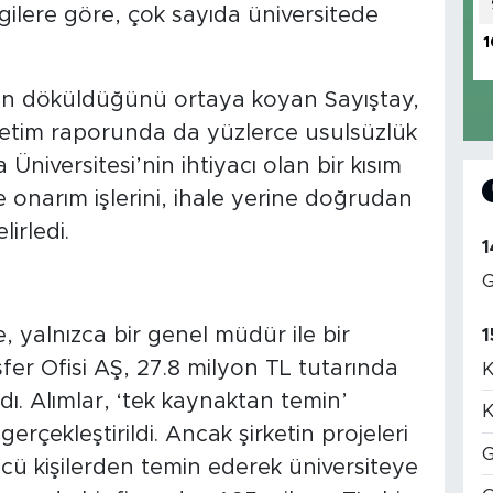
gilere göre, çok sayıda üniversitede
1
nın döküldüğünü ortaya koyan Sayıştay,
denetim raporunda da yüzlerce usulsüzlük
niversitesi’nin ihtiyacı olan bir kısım
e onarım işlerini, ihale yerine doğrudan
irledi.
1
G
e, yalnızca bir genel müdür ile bir
1
fer Ofisi AŞ, 27.8 milyon TL tutarında
K
ıldı. Alımlar, ‘tek kaynaktan temin’
K
erçekleştirildi. Ancak şirketin projeleri
G
 kişilerden temin ederek üniversiteye